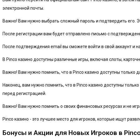
электронной почты.
Важно! Вам нужно выбрать сложный пароль и подтвердить его. Э
После регистрации вам будет отправлено письмо с подтверждени
После подтверждения email вы сможете войти в свой аккаунт и на
В Pinco казино доступны различные игры, включая слоты, карточны
Важно! Вам нужно помнить, что в Pinco казино доступны только дл
Наконец, вам нужно помнить, что в Pinco казино доступны только 
перед регистрацией.
Важно! Вам нужно помнить о своих финансовых ресурсах и не игр
Pinco казино - это лучшее место для игроков, которые ищут разв
Бонусы и Акции для Новых Игроков в Pinc