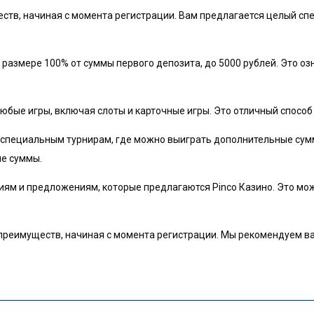
тв, начиная с момента регистрации. Вам предлагается целый спек
размере 100% от суммы первого депозита, до 5000 рублей. Это озн
юбые игры, включая слоты и карточные игры. Это отличный способ 
 специальным турнирам, где можно выиграть дополнительные сумм
е суммы.
иям и предложениям, которые предлагаются Pinco Казино. Это мож
преимуществ, начиная с момента регистрации. Мы рекомендуем вам