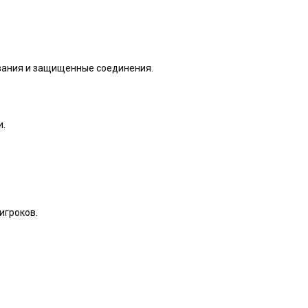
ования и защищенные соединения.
и.
игроков.