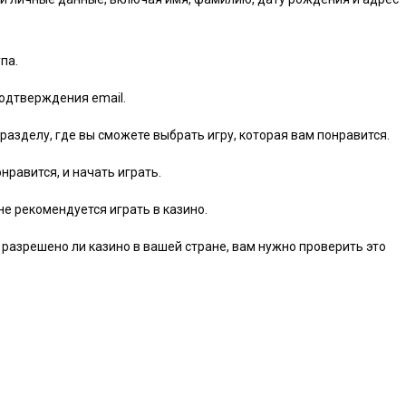
па.
подтверждения email.
 разделу, где вы сможете выбрать игру, которая вам понравится.
нравится, и начать играть.
 не рекомендуется играть в казино.
е, разрешено ли казино в вашей стране, вам нужно проверить это