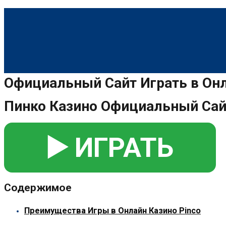
Официальный Сайт Играть в Онла
Пинко Казино Официальный Сайт
▶️ ИГРАТЬ
Содержимое
Преимущества Игры в Онлайн Казино Pinco