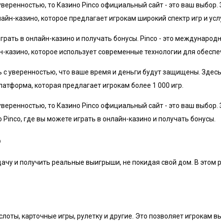
уверенностью, то Казино Pinco официальный сайт - это ваш выбор. 
лайн-казино, которое предлагает игрокам широкий спектр игр и усл
играть в онлайн-казино и получать бонусы. Pinco - это междунаро
айн-казино, которое использует современные технологии для обесп
ь с уверенностью, что ваше время и деньги будут защищены. Здесь
латформа, которая предлагает игрокам более 1 000 игр.
уверенностью, то Казино Pinco официальный сайт - это ваш выбор. 
 Pinco, где вы можете играть в онлайн-казино и получать бонусы.
o
удачу и получить реальные выигрыши, не покидая свой дом. В это
слоты, карточные игры, рулетку и другие. Это позволяет игрокам в