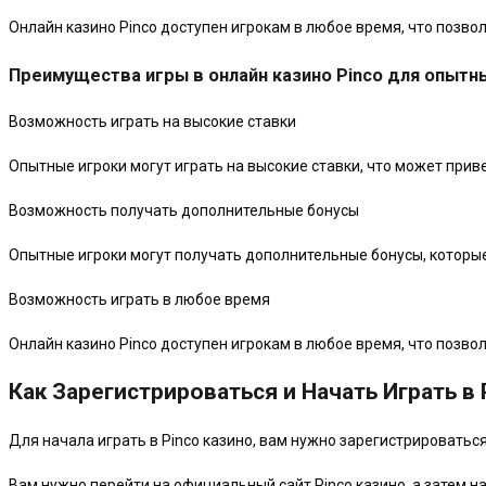
Онлайн казино Pinco доступен игрокам в любое время, что позвол
Преимущества игры в онлайн казино Pinco для опытн
Возможность играть на высокие ставки
Опытные игроки могут играть на высокие ставки, что может при
Возможность получать дополнительные бонусы
Опытные игроки могут получать дополнительные бонусы, которые
Возможность играть в любое время
Онлайн казино Pinco доступен игрокам в любое время, что позвол
Как Зарегистрироваться и Начать Играть в 
Для начала играть в Pinco казино, вам нужно зарегистрироваться
Вам нужно перейти на официальный сайт Pinco казино, а затем н