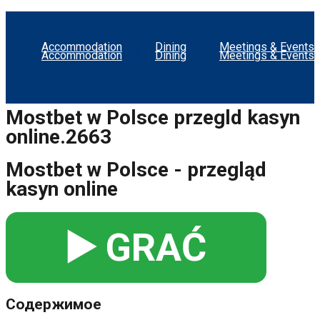
Accommodation
Dining
Meetings & Events
Accommodation
Dining
Meetings & Events
Mostbet w Polsce przegld kasyn
online.2663
Mostbet w Polsce - przegląd
kasyn online
▶️ GRAĆ
Содержимое