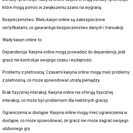
które mogą pomóc w zwiększeniu szans na wygraną.
Bezpieczeństwo: Wielu kasyn online są zabezpieczone
certyfikatami, co gwarantuje bezpieczeństwo danych i transakcji.
Wady kasyn online to:
Depandencja: Kasyna online mogą prowadzić do depandencji, jeśli
gracz nie kontroluje swojego czasu i wydajności.
Problemy z płatnością: Czasami kasyna online mogą mieć problemy
z płatnością, co może spowodować utratę pieniędzy.
Brak fizycznej interakcji: Kasyna online nie oferują fizycznej
interakcji, co może być problemem dla niektórych graczy.
Ograniczenia w dostępie: Kasyna online mogą mieć ograniczenia w
dostępie, co może spowodować, że gracz nie może zagrać swojego
ulubionego gry.