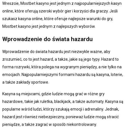
Wreszcie, Mostbet kasyno jest jednym z najpopularniejszych kasyn
online, które oferują szeroki wybór gier i korzyści dla graczy. Jeśli
szukasz kasyna online, które oferuje najlepsze warunki do gry,
Mostbet kasyno jest jednym z najlepszych wyborów.
Wprowadzenie do świata hazardu
Wprowadzenie do świata hazardu jest niezwykle ważne, aby
zrozumieć, co to jest hazard, a także, jakie są jego typy. Hazard to
forma rozrywki, która polega na wygranym pieniędzy, a nie tylko na
emocjach. Najpopularniejszymi formami hazardu są kasyna, loterie,
a także zakłady sportowe.
Kasyna są miejscami, gdzie ludzie mogą grać w różne gry
hazardowe, takie jak ruletka, blackjack, a także automaty. Kasyna są
popularne wśród ludzi, którzy szukają emocji i adrenaliny. Jednak,
hazard jest również niebezpieczny, ponieważ ludzie mogą stracić
pieniądze, a także zagrać w sposób niekontrolowany.