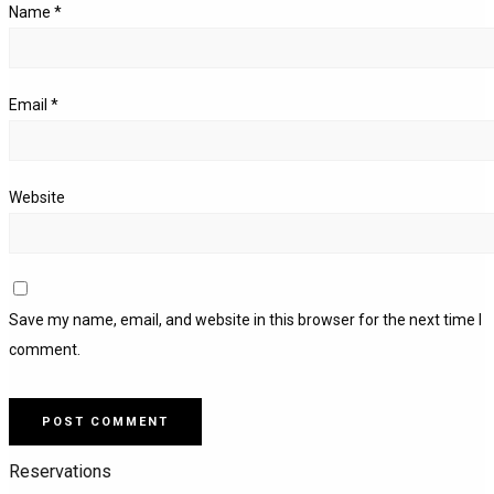
Name
*
Email
*
Website
Save my name, email, and website in this browser for the next time I
comment.
Reservations