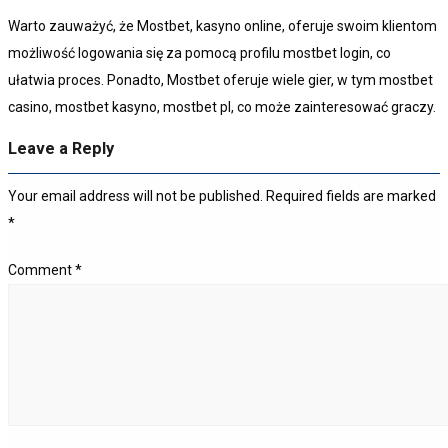
Warto zauważyć, że Mostbet, kasyno online, oferuje swoim klientom
możliwość logowania się za pomocą profilu mostbet login, co
ułatwia proces. Ponadto, Mostbet oferuje wiele gier, w tym mostbet
casino, mostbet kasyno, mostbet pl, co może zainteresować graczy.
Leave a Reply
Your email address will not be published.
Required fields are marked
*
Comment
*