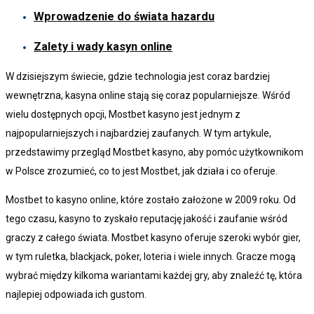
Wprowadzenie do świata hazardu
Zalety i wady kasyn online
W dzisiejszym świecie, gdzie technologia jest coraz bardziej
wewnętrzna, kasyna online stają się coraz popularniejsze. Wśród
wielu dostępnych opcji, Mostbet kasyno jest jednym z
najpopularniejszych i najbardziej zaufanych. W tym artykule,
przedstawimy przegląd Mostbet kasyno, aby pomóc użytkownikom
w Polsce zrozumieć, co to jest Mostbet, jak działa i co oferuje.
Mostbet to kasyno online, które zostało założone w 2009 roku. Od
tego czasu, kasyno to zyskało reputację jakość i zaufanie wśród
graczy z całego świata. Mostbet kasyno oferuje szeroki wybór gier,
w tym ruletka, blackjack, poker, loteria i wiele innych. Gracze mogą
wybrać między kilkoma wariantami każdej gry, aby znaleźć tę, która
najlepiej odpowiada ich gustom.