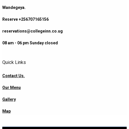
Wandegeya.
Reserve +256707165156
reservations@collegeinn.co.ug
08 am - 06 pm Sunday closed
Quick Links
Contact Us.
Our Menu
Gallery
Map