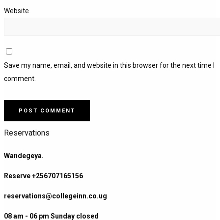
Website
Save my name, email, and website in this browser for the next time I
comment.
Reservations
Wandegeya.
Reserve +256707165156
reservations@collegeinn.co.ug
08 am - 06 pm Sunday closed