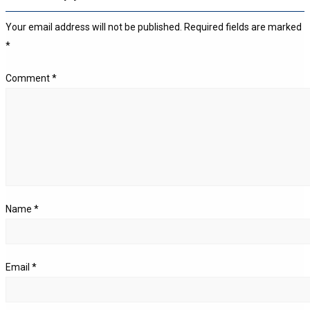
Your email address will not be published.
Required fields are marked
*
Comment
*
Name
*
Email
*