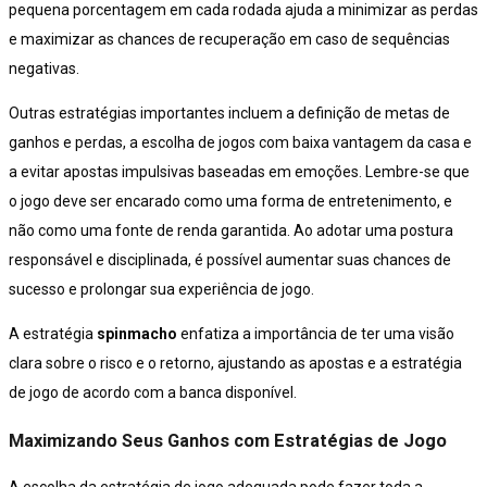
pequena porcentagem em cada rodada ajuda a minimizar as perdas
e maximizar as chances de recuperação em caso de sequências
negativas.
Outras estratégias importantes incluem a definição de metas de
ganhos e perdas, a escolha de jogos com baixa vantagem da casa e
a evitar apostas impulsivas baseadas em emoções. Lembre-se que
o jogo deve ser encarado como uma forma de entretenimento, e
não como uma fonte de renda garantida. Ao adotar uma postura
responsável e disciplinada, é possível aumentar suas chances de
sucesso e prolongar sua experiência de jogo.
A estratégia
spinmacho
enfatiza a importância de ter uma visão
clara sobre o risco e o retorno, ajustando as apostas e a estratégia
de jogo de acordo com a banca disponível.
Maximizando Seus Ganhos com Estratégias de Jogo
A escolha da estratégia de jogo adequada pode fazer toda a