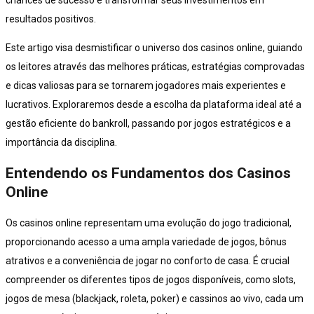
resultados positivos.
Este artigo visa desmistificar o universo dos casinos online, guiando
os leitores através das melhores práticas, estratégias comprovadas
e dicas valiosas para se tornarem jogadores mais experientes e
lucrativos. Exploraremos desde a escolha da plataforma ideal até a
gestão eficiente do bankroll, passando por jogos estratégicos e a
importância da disciplina.
Entendendo os Fundamentos dos Casinos
Online
Os casinos online representam uma evolução do jogo tradicional,
proporcionando acesso a uma ampla variedade de jogos, bônus
atrativos e a conveniência de jogar no conforto de casa. É crucial
compreender os diferentes tipos de jogos disponíveis, como slots,
jogos de mesa (blackjack, roleta, poker) e cassinos ao vivo, cada um