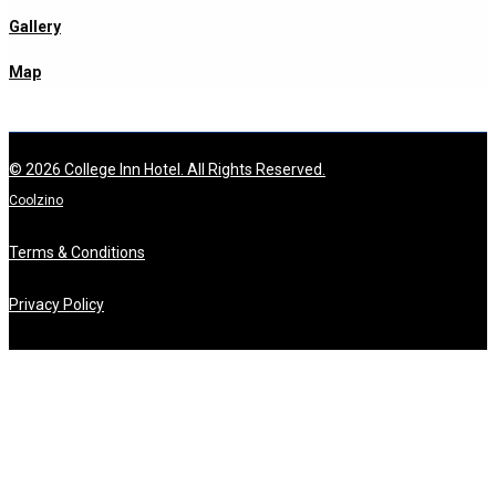
Gallery
Map
© 2026 College Inn Hotel. All Rights Reserved.
Coolzino
Terms & Conditions
Privacy Policy