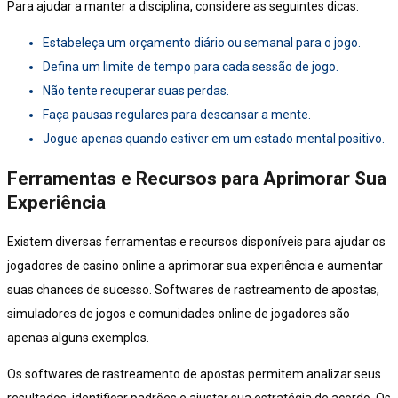
Para ajudar a manter a disciplina, considere as seguintes dicas:
Estabeleça um orçamento diário ou semanal para o jogo.
Defina um limite de tempo para cada sessão de jogo.
Não tente recuperar suas perdas.
Faça pausas regulares para descansar a mente.
Jogue apenas quando estiver em um estado mental positivo.
Ferramentas e Recursos para Aprimorar Sua
Experiência
Existem diversas ferramentas e recursos disponíveis para ajudar os
jogadores de casino online a aprimorar sua experiência e aumentar
suas chances de sucesso. Softwares de rastreamento de apostas,
simuladores de jogos e comunidades online de jogadores são
apenas alguns exemplos.
Os softwares de rastreamento de apostas permitem analizar seus