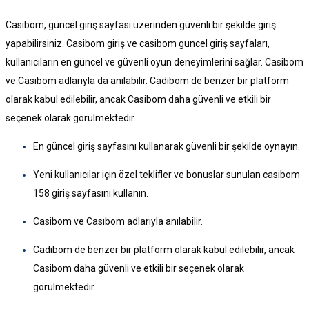
Casibom, güncel giriş sayfası üzerinden güvenli bir şekilde giriş
yapabilirsiniz. Casibom giriş ve casibom guncel giriş sayfaları,
kullanıcıların en güncel ve güvenli oyun deneyimlerini sağlar. Casibom
ve Casıbom adlarıyla da anılabilir. Cadibom de benzer bir platform
olarak kabul edilebilir, ancak Casibom daha güvenli ve etkili bir
seçenek olarak görülmektedir.
En güncel giriş sayfasını kullanarak güvenli bir şekilde oynayın.
Yeni kullanıcılar için özel teklifler ve bonuslar sunulan casibom
158 giriş sayfasını kullanın.
Casibom ve Casıbom adlarıyla anılabilir.
Cadibom de benzer bir platform olarak kabul edilebilir, ancak
Casibom daha güvenli ve etkili bir seçenek olarak
görülmektedir.