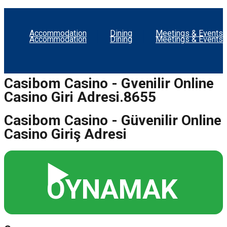
Accommodation
Dining
Meetings & Events
Accommodation
Dining
Meetings & Events
Casibom Casino - Gvenilir Online
Casino Giri Adresi.8655
Casibom Casino - Güvenilir Online
Casino Giriş Adresi
▶️
OYNAMAK