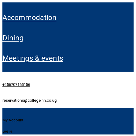
accommodation
dining
meetings & events
+256707165156
reservations@collegeinn.co.ug
My Account
LOG IN