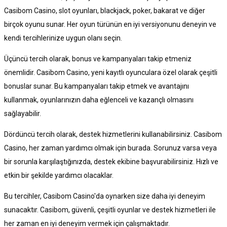
Casibom Casino, slot oyunları, blackjack, poker, bakarat ve diğer
birçok oyunu sunar. Her oyun türünün en iyi versiyonunu deneyin ve
kendi tercihlerinize uygun olanı seçin.
Üçüncü tercih olarak, bonus ve kampanyaları takip etmeniz
önemlidir. Casibom Casino, yeni kayıtlı oyunculara özel olarak çeşitli
bonuslar sunar. Bu kampanyaları takip etmek ve avantajını
kullanmak, oyunlarınızın daha eğlenceli ve kazançlı olmasını
sağlayabilir.
Dördüncü tercih olarak, destek hizmetlerini kullanabilirsiniz. Casibom
Casino, her zaman yardımcı olmak için burada. Sorunuz varsa veya
bir sorunla karşılaştığınızda, destek ekibine başvurabilirsiniz. Hızlı ve
etkin bir şekilde yardımcı olacaklar.
Bu tercihler, Casibom Casino'da oynarken size daha iyi deneyim
sunacaktır. Casibom, güvenli, çeşitli oyunlar ve destek hizmetleri ile
her zaman en iyi deneyim vermek için çalışmaktadır.