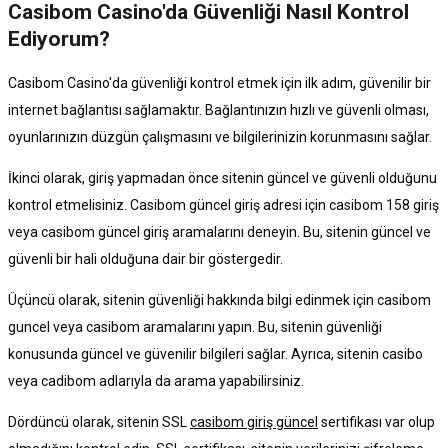
Casibom Casino'da Güvenliği Nasıl Kontrol
Ediyorum?
Casibom Casino'da güvenliği kontrol etmek için ilk adım, güvenilir bir
internet bağlantısı sağlamaktır. Bağlantınızın hızlı ve güvenli olması,
oyunlarınızın düzgün çalışmasını ve bilgilerinizin korunmasını sağlar.
İkinci olarak, giriş yapmadan önce sitenin güncel ve güvenli olduğunu
kontrol etmelisiniz. Casibom güncel giriş adresi için casibom 158 giriş
veya casibom güncel giriş aramalarını deneyin. Bu, sitenin güncel ve
güvenli bir hali olduğuna dair bir göstergedir.
Üçüncü olarak, sitenin güvenliği hakkında bilgi edinmek için casibom
guncel veya casibom aramalarını yapın. Bu, sitenin güvenliği
konusunda güncel ve güvenilir bilgileri sağlar. Ayrıca, sitenin casibo
veya cadibom adlarıyla da arama yapabilirsiniz.
Dördüncü olarak, sitenin SSL
casibom giriş güncel
sertifikası var olup