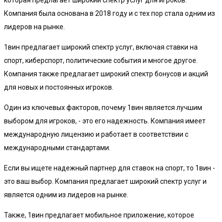
которая предлагает широкий спектр услуг для игроков.
Компания была основана в 2018 году и с тех пор стала одним из
лидеров на рынке.
1вин предлагает широкий спектр услуг, включая ставки на
спорт, киберспорт, политические события и многое другое.
Компания также предлагает широкий спектр бонусов и акций
для новых и постоянных игроков.
Один из ключевых факторов, почему 1вин является лучшим
выбором для игроков, - это его надежность. Компания имеет
международную лицензию и работает в соответствии с
международными стандартами.
Если вы ищете надежный партнер для ставок на спорт, то 1вин -
это ваш выбор. Компания предлагает широкий спектр услуг и
является одним из лидеров на рынке.
Также, 1вин предлагает мобильное приложение, которое