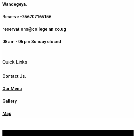
Wandegeya.
Reserve +256707165156
reservations@collegeinn.co.ug
08 am - 06 pm Sunday closed
Quick Links
Contact Us.
Our Menu
Gallery
Map