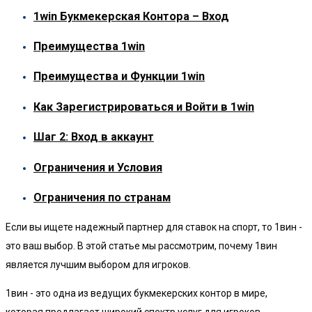
1win Букмекерская Контора – Вход
Преимущества 1win
Преимущества и Функции 1win
Как Зарегистрироваться и Войти в 1win
Шаг 2: Вход в аккаунт
Ограничения и Условия
Ограничения по странам
Если вы ищете надежный партнер для ставок на спорт, то 1вин -
это ваш выбор. В этой статье мы рассмотрим, почему 1вин
является лучшим выбором для игроков.
1вин - это одна из ведущих букмекерских контор в мире,