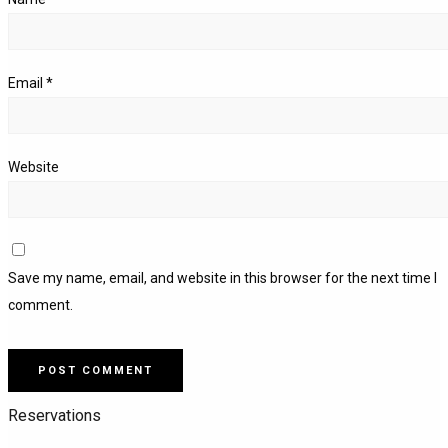
Email
*
Website
Save my name, email, and website in this browser for the next time I
comment.
Reservations