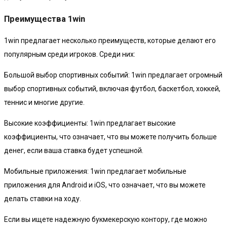
Преимущества 1win
1win предлагает несколько преимуществ, которые делают его
популярным среди игроков. Среди них:
Большой выбор спортивных событий: 1win предлагает огромный
выбор спортивных событий, включая футбол, баскетбол, хоккей,
теннис и многие другие.
Высокие коэффициенты: 1win предлагает высокие
коэффициенты, что означает, что вы можете получить больше
денег, если ваша ставка будет успешной.
Мобильные приложения: 1win предлагает мобильные
приложения для Android и iOS, что означает, что вы можете
делать ставки на ходу.
Если вы ищете надежную букмекерскую контору, где можно