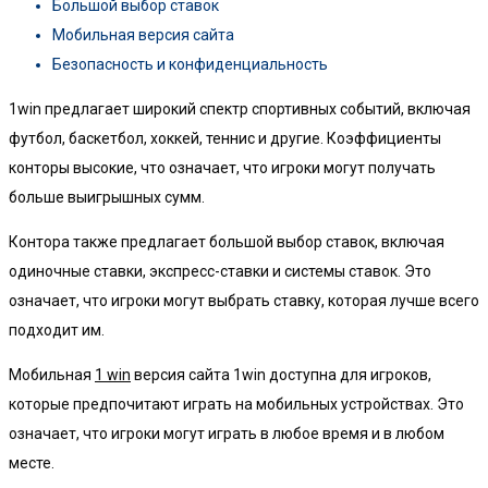
Большой выбор ставок
Мобильная версия сайта
Безопасность и конфиденциальность
1win предлагает широкий спектр спортивных событий, включая
футбол, баскетбол, хоккей, теннис и другие. Коэффициенты
конторы высокие, что означает, что игроки могут получать
больше выигрышных сумм.
Контора также предлагает большой выбор ставок, включая
одиночные ставки, экспресс-ставки и системы ставок. Это
означает, что игроки могут выбрать ставку, которая лучше всего
подходит им.
Мобильная
1 win
версия сайта 1win доступна для игроков,
которые предпочитают играть на мобильных устройствах. Это
означает, что игроки могут играть в любое время и в любом
месте.