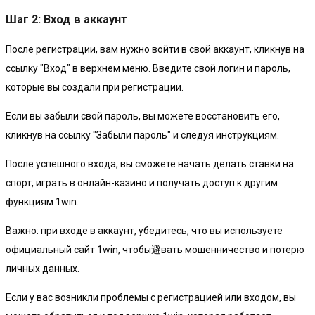
Шаг 2: Вход в аккаунт
После регистрации, вам нужно войти в свой аккаунт, кликнув на
ссылку "Вход" в верхнем меню. Введите свой логин и пароль,
которые вы создали при регистрации.
Если вы забыли свой пароль, вы можете восстановить его,
кликнув на ссылку "Забыли пароль" и следуя инструкциям.
После успешного входа, вы сможете начать делать ставки на
спорт, играть в онлайн-казино и получать доступ к другим
функциям 1win.
Важно: при входе в аккаунт, убедитесь, что вы используете
официальный сайт 1win, чтобы避вать мошенничество и потерю
личных данных.
Если у вас возникли проблемы с регистрацией или входом, вы