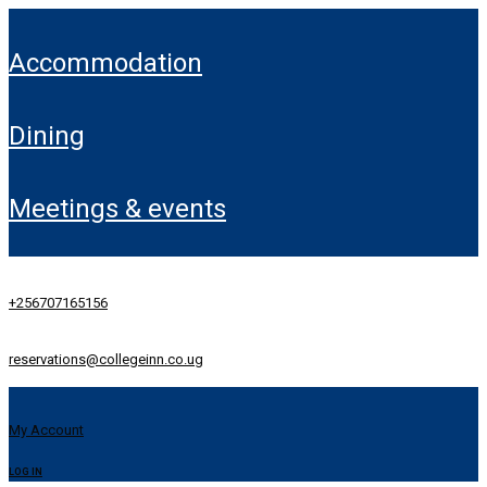
accommodation
dining
meetings & events
+256707165156
reservations@collegeinn.co.ug
My Account
LOG IN