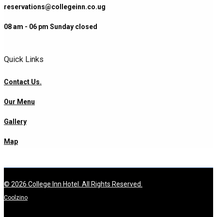
reservations@collegeinn.co.ug
08 am - 06 pm Sunday closed
Quick Links
Contact Us.
Our Menu
Gallery
Map
© 2026 College Inn Hotel. All Rights Reserved.
Coolzino