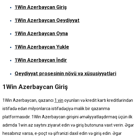
1Win Azerbaycan Giriş
1Win Azerbaycan Qeydiyyat
1Win Azerbaycan Oyna
1Win Azerbaycan Yukle
1Win Azerbaycan İndir
Qeydiyyat prosesinin növü və xüsusiyyətləri
1Win Azerbaycan Giriş
1Win Azerbaycan, qazancı
1 vin
oyunları və kredit kartı kreditlərindən
istifadə edən milyonlarca istifadəçiyə malik bir qazanma
platformasıdır. 1Win Azerbaycan girişini əməliyyatlaşdırmaq üçün ilk
adımda 1win.az saytını ziyarət edin və giriş butonuna vaxt verin. Əgər
hesabınız varsa, e-poçt və şifrənizi daxil edin və giriş edin. Əgər