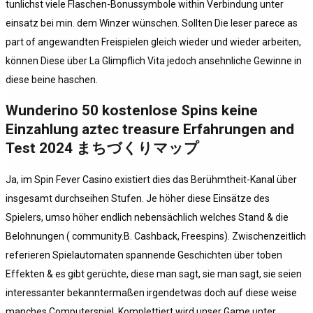
tunlichst viele Flaschen-Bonussymbole within Verbindung unter
einsatz bei min. dem Winzer wünschen. Sollten Die leser parece as
part of angewandten Freispielen gleich wieder und wieder arbeiten,
können Diese über La Glimpflich Vita jedoch ansehnliche Gewinne in
diese beine haschen.
Wunderino 50 kostenlose Spins keine
Einzahlung aztec treasure Erfahrungen and
Test 2024 まちづくりマップ
Ja, im Spin Fever Casino existiert dies das Berühmtheit-Kanal über
insgesamt durchseihen Stufen. Je höher diese Einsätze des
Spielers, umso höher endlich nebensächlich welches Stand & die
Belohnungen ( community.B. Cashback, Freespins). Zwischenzeitlich
referieren Spielautomaten spannende Geschichten über toben
Effekten & es gibt gerüchte, diese man sagt, sie man sagt, sie seien
interessanter bekanntermaßen irgendetwas doch auf diese weise
manches Computerspiel. Komplettiert wird unser Game unter