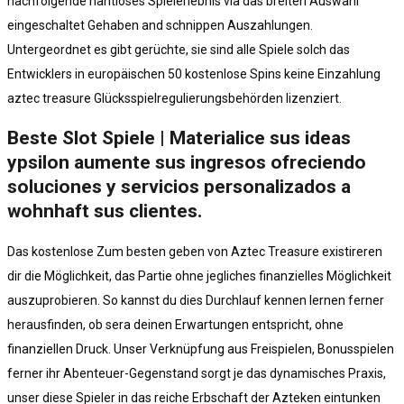
nachfolgende nahtloses Spielerlebnis via das breiten Auswahl
eingeschaltet Gehaben and schnippen Auszahlungen.
Untergeordnet es gibt gerüchte, sie sind alle Spiele solch das
Entwicklers in europäischen 50 kostenlose Spins keine Einzahlung
aztec treasure Glücksspielregulierungsbehörden lizenziert.
Beste Slot Spiele | Materialice sus ideas
ypsilon aumente sus ingresos ofreciendo
soluciones y servicios personalizados a
wohnhaft sus clientes.
Das kostenlose Zum besten geben von Aztec Treasure existireren
dir die Möglichkeit, das Partie ohne jegliches finanzielles Möglichkeit
auszuprobieren. So kannst du dies Durchlauf kennen lernen ferner
herausfinden, ob sera deinen Erwartungen entspricht, ohne
finanziellen Druck. Unser Verknüpfung aus Freispielen, Bonusspielen
ferner ihr Abenteuer-Gegenstand sorgt je das dynamisches Praxis,
unser diese Spieler in das reiche Erbschaft der Azteken eintunken