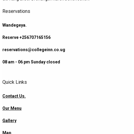
Reservations
Wandegeya.
Reserve +256707165156
reservations@collegeinn.co.ug
08 am - 06 pm Sunday closed
Quick Links
Contact Us.
Our Menu
Gallery
Map