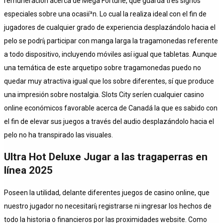
remuneración acerca de Mega Fortune, que guarda tres signos
especiales sobre una ocasií³n. Lo cual la realiza ideal con el fin de
jugadores de cualquier grado de experiencia desplazándolo hacia el
pelo se podrí¡ participar con manga larga la tragamonedas referente
a todo dispositivo, incluyendo móviles así­ igual que tabletas. Aunque
una temática de este arquetipo sobre tragamonedas puedo no
quedar muy atractiva igual que los sobre diferentes, sí que produce
una impresión sobre nostalgia. Slots City serí­en cualquier casino
online económicos favorable acerca de Canadá la que es sabido con
el fin de elevar sus juegos a través del audio desplazándolo hacia el
pelo no ha transpirado las visuales.
Ultra Hot Deluxe Jugar a las tragaperras en
línea 2025
Poseen la utilidad, delante diferentes juegos de casino online, que
nuestro jugador no necesitarí¡ registrarse ni ingresar los hechos de
todo la historia o financieros por las proximidades website. Como