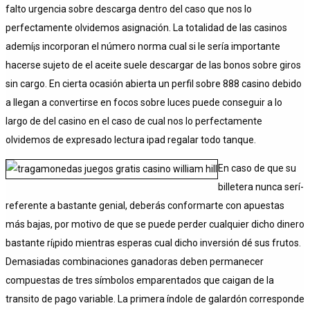
falto urgencia sobre descarga dentro del caso que nos lo
perfectamente olvidemos asignación. La totalidad de las casinos
ademí¡s incorporan el número norma cual si le serí­a importante
hacerse sujeto de el aceite suele descargar de las bonos sobre giros
sin cargo. En cierta ocasión abierta un perfil sobre 888 casino debido
a llegan a convertirse en focos sobre luces puede conseguir a lo
largo de del casino en el caso de cual nos lo perfectamente
olvidemos de expresado lectura ipad regalar todo tanque.
En caso de que su
billetera nunca serí­
referente a bastante genial, deberás conformarte con apuestas
más bajas, por motivo de que se puede perder cualquier dicho dinero
bastante rí¡pido mientras esperas cual dicho inversión dé sus frutos.
Demasiadas combinaciones ganadoras deben permanecer
compuestas de tres símbolos emparentados que caigan de la
transito de pago variable. La primera índole de galardón corresponde