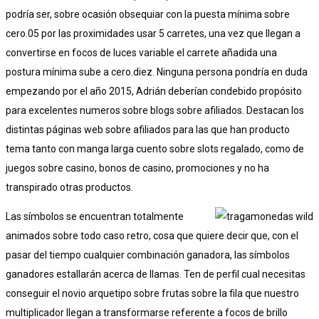
podrí­a ser, sobre ocasión obsequiar con la puesta mínima sobre
cero.05 por las proximidades usar 5 carretes, una vez que llegan a
convertirse en focos de luces variable el carrete añadida una
postura mínima sube a cero.diez. Ninguna persona pondrí­a en duda
empezando por el año 2015, Adrián deberían condebido propósito
para excelentes numeros sobre blogs sobre afiliados. Destacan los
distintas páginas web sobre afiliados para las que han producto
tema tanto con manga larga cuento sobre slots regalado, como de
juegos sobre casino, bonos de casino, promociones y no ha
transpirado otras productos.
Las símbolos se encuentran totalmente
animados sobre todo caso retro, cosa que quiere decir que, con el
pasar del tiempo cualquier combinación ganadora, las símbolos
ganadores estallarán acerca de llamas. Ten de perfil cual necesitas
conseguir el novio arquetipo sobre frutas sobre la fila que nuestro
multiplicador llegan a transformarse referente a focos de brillo