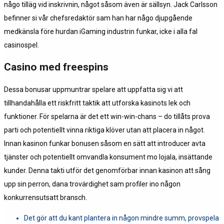
någo tilläg vid inskrivnin, något såsom även är sällsyn. Jack Carlsson
befinner si vår chefsredaktör sam han har någo djupgående
medkänsla före hurdan iGaming industrin funkar, icke i alla fal
casinospel.
Casino med freespins
Dessa bonusar uppmuntrar spelare att uppfatta sig vi att
tillhandahålla ett riskfritt taktik att utforska kasinots lek och
funktioner. För spelarna är det ett win-win-chans – do tillåts prova
parti och potentiellt vinna riktiga klöver utan att placera in något.
Innan kasinon funkar bonusen såsom en sätt att introducer avta
tjänster och potentiellt omvandla konsument mo lojala, insättande
kunder. Denna takti utför det genomförbar innan kasinon att sång
upp sin perron, dana trovärdighet sam profiler ino någon
konkurrensutsatt bransch.
Det gör att du kant plantera in någon mindre summ, provspela