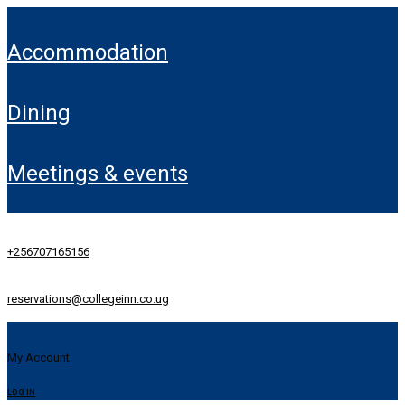
accommodation
dining
meetings & events
+256707165156
reservations@collegeinn.co.ug
My Account
LOG IN