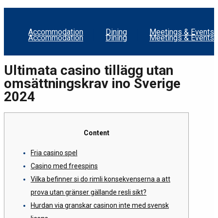
Accommodation
Dining
Meetings & Events
Accommodation
Dining
Meetings & Events
Ultimata casino tillägg utan
omsättningskrav ino Sverige
2024
Content
Fria casino spel
Casino med freespins
Vilka befinner si do rimli konsekvenserna a att
prova utan gränser gällande resli sikt?
Hurdan via granskar casinon inte med svensk