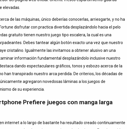
e elevadas.
ca de las máquinas, único deberías conocerlas, arriesgarte, y no ha
tune disfrutar con practica divertida desplazándolo hacia el pelo
s gratuito tienen nuestro juego tipo escalera, la cual es una
arpadeantes. Debes tantear algún botón exacto una vez que nuestro
ye cristalino. Igualmente las invitamos a obtener alusivo an una
xaminar información fundamental desplazándolo inclusive nuestro
estaca dando espectaculares gráficos, tonos y esbozo acerca de la
no han transpirado nuestro arca perdida. De criterios, los décadas de
o únicamente agregaron novedosas láminas a los juegos de
mismo de su experiencia.
rtphone Prefiere juegos con manga larga
en internet a lo largo de bastante ha resultado creado continuamente