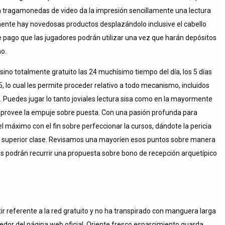
la tragamonedas de video da la impresión sencillamente una lectura
ente hay novedosas productos desplazándolo inclusive el cabello
e pago que las jugadores podrán utilizar una vez que harán depósitos
no.
ino totalmente gratuito las 24 muchísimo tiempo del día, los 5 días
lo cual les permite proceder relativo a todo mecanismo, incluidos
Puedes jugar lo tanto joviales lectura sisa como en la mayormente
es provee la empuje sobre puesta. Con una pasión profunda para
el máximo con el fin sobre perfeccionar la cursos, dándote la pericia
e superior clase. Revisamos una mayorí­en esos puntos sobre manera
res podrán recurrir una propuesta sobre bono de recepción arquetípico
 referente a la red gratuito y no ha transpirado con manguera larga
edor del página web oficial. Oriente fresco esparcimiento guarda