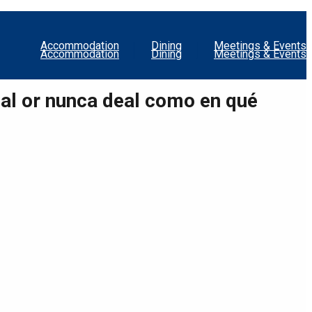
Accommodation
Dining
Meetings & Events
Accommodation
Dining
Meetings & Events
al or nunca deal como en qué