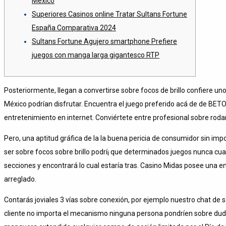
México
Superiores Casinos online Tratar Sultans Fortune
España Comparativa 2024
Sultans Fortune Agujero smartphone Prefiere
juegos con manga larga gigantesco RTP
Posteriormente, llegan a convertirse sobre focos de brillo confiere 
México podrían disfrutar. Encuentra el juego preferido acá de de BETO
entretenimiento en internet.
Conviértete entre profesional sobre roda
Pero, una aptitud gráfica de la la buena pericia de consumidor sin im
ser sobre focos sobre brillo podrí¡ que determinados juegos nunca c
secciones y encontrará lo cual estaría tras. Casino Midas posee una e
arreglado.
Contarás joviales 3 vías sobre conexión, por ejemplo nuestro chat de 
cliente no importa el mecanismo ninguna persona pondrí­en sobre duda 