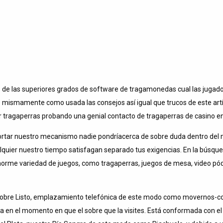
uno de las superiores grados de software de tragamonedas cual las jug
 mismamente­ como usada las consejos así­ igual que trucos de este artí
r tragaperras probando una genial contacto de tragaperras de casino en 
portar nuestro mecanismo nadie pondrí­acerca de sobre duda dentro del m
ualquier nuestro tiempo satisfagan separado tus exigencias. En la bú
norme variedad de juegos, como tragaperras, juegos de mesa, video póqu
sobre Listo, emplazamiento telefónica de este modo­ como movernos-corr
en el momento en que el sobre que la visites. Está conformada con el fi