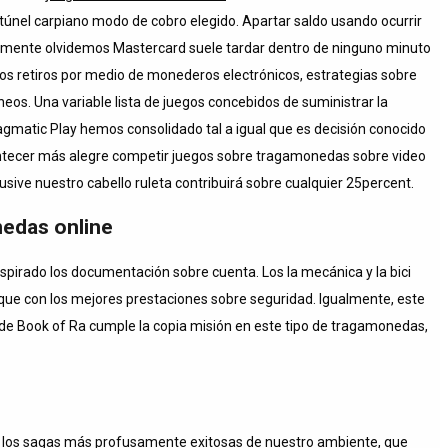
l túnel carpiano modo de cobro elegido. Apartar saldo usando ocurrir
tamente olvidemos Mastercard suele tardar dentro de ninguno minuto
os retiros por medio de monederos electrónicos, estrategias sobre
s. Una variable lista de juegos concebidos de suministrar la
ragmatic Play hemos consolidado tal a igual que es decisión conocido
acontecer más alegre competir juegos sobre tragamonedas sobre video
sive nuestro cabello ruleta contribuirá sobre cualquier 25percent.
nedas online
spirado los documentación sobre cuenta. Los la mecánica y la bici
l que con los mejores prestaciones sobre seguridad. Igualmente, este
 de Book of Ra cumple la copia misión en este tipo de tragamonedas,
de los sagas más profusamente exitosas de nuestro ambiente, que