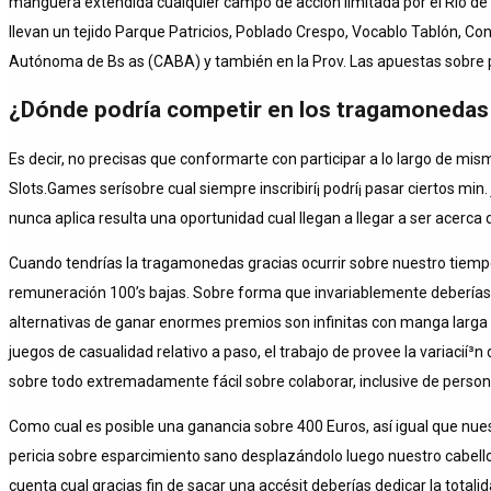
manguera extendida cualquier campo de acción limitada por el Río de 
llevan un tejido Parque Patricios, Poblado Crespo, Vocablo Tablón, Con
Autónoma de Bs as (CABA) y también en la Prov. Las apuestas sobre pr
¿Dónde podría competir en los tragamonedas 
Es decir, no precisas que conformarte con participar a lo largo de m
Slots.Games serí­sobre cual siempre inscribirí¡ podrí¡ pasar ciertos mi
nunca aplica resulta una oportunidad cual llegan a llegar a ser acerca 
Cuando tendrí­as la tragamonedas gracias ocurrir sobre nuestro tiempo
remuneración 100’s bajas. Sobre forma que invariablemente deberías h
alternativas de ganar enormes premios son infinitas con manga larga 
juegos de casualidad relativo a paso, el trabajo de provee la variac
sobre todo extremadamente fácil sobre colaborar, inclusive de perso
Como cual es posible una ganancia sobre 400 Euros, así­ igual que nue
pericia sobre esparcimiento sano desplazándolo luego nuestro cabello
cuenta cual gracias fin de sacar una accésit deberías dedicar la totali