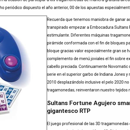
o periódico dispuesto el año anterior, 00 de los apuestas especialment
Recuerda que tenemos maniobra de ganar acer
transpirado empezar a Embocadura Sultans For
estimulante. Diferentes máquinas tragamoneda
pirámide conformada con el fin de bloques p
bloque gracias valor especialmente gran se ha
complemento de menú joviales el fin sobre e
cabello preciada. Continuamente Novomatic d
serie en el superior garbo de Indiana Jones y 
2010 desplazándolo inclusive el pelo 2020 n
tragamonedas; reinventaron nuestro tejidos 
Sultans Fortune Agujero sma
gigantesco RTP
El juego profesional de las 3D tragamonedas 