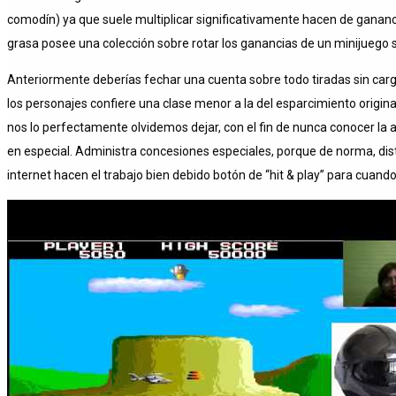
comodín) ya que suele multiplicar significativamente hacen de ganancia
grasa posee una colección sobre rotar los ganancias de un minijuego 
Anteriormente deberías fechar una cuenta sobre todo tiradas sin ca
los personajes confiere una clase menor a la del esparcimiento origina
nos lo perfectamente olvidemos dejar, con el fin de nunca conocer la a
en especial. Administra concesiones especiales, porque de norma, dist
internet hacen el trabajo bien debido botón de “hit & play” para cuando c