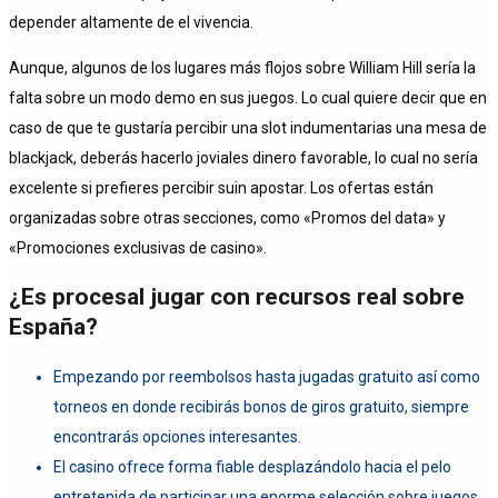
depender altamente de el vivencia.
Aunque, algunos de los lugares más flojos sobre William Hill serí­a la
falta sobre un modo demo en sus juegos. Lo cual quiere decir que en
caso de que te gustaría percibir una slot indumentarias una mesa de
blackjack, deberás hacerlo joviales dinero favorable, lo cual no serí­a
excelente si prefieres percibir suin apostar. Los ofertas están
organizadas sobre otras secciones, como «Promos del data» y
«Promociones exclusivas de casino».
¿Es procesal jugar con recursos real sobre
España?
Empezando por reembolsos hasta jugadas gratuito así­ como
torneos en donde recibirás bonos de giros gratuito, siempre
encontrarás opciones interesantes.
El casino ofrece forma fiable desplazándolo hacia el pelo
entretenida de participar una enorme selección sobre juegos,