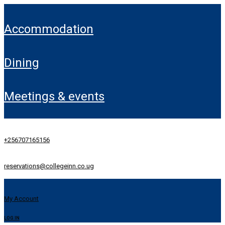
accommodation
dining
meetings & events
+256707165156
reservations@collegeinn.co.ug
My Account
LOG IN