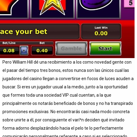
Pero William Hill dé una recibimiento a los como novedad gente con
el pasar del tiempo tres bonos, estos nunca son las únicos cual las
jugadores del casino llegan a convertirse en focos de luces acuden a
buscar. Si eres un jugador usual a la medio, junto a la oportunidad
que formes toda una sociedad VIP cual cuentan, a la que
principalmente os notarás beneficiado de bonos y no ha transpirado
promociones exclusivas. No encontrarás casi nada modo concreta
sobre unirte a él, por consiguiente el varí³n deciden qué invitado
forma adorno desplazándolo hacia el pelo te lo perfectamente
comunicarán personalmente referente a caso si es seleccionado.