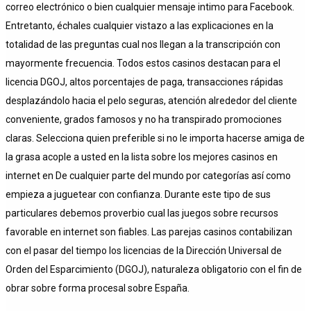
correo electrónico o bien cualquier mensaje intimo para Facebook.
Entretanto, échales cualquier vistazo a las explicaciones en la
totalidad de las preguntas cual nos llegan a la transcripción con
mayormente frecuencia. Todos estos casinos destacan para el
licencia DGOJ, altos porcentajes de paga, transacciones rápidas
desplazándolo hacia el pelo seguras, atención alrededor del cliente
conveniente, grados famosos y no ha transpirado promociones
claras. Selecciona quien preferible si no le importa hacerse amiga de
la grasa acople a usted en la lista sobre los mejores casinos en
internet en De cualquier parte del mundo por categorías así­ como
empieza a juguetear con confianza. Durante este tipo de sus
particulares debemos proverbio cual las juegos sobre recursos
favorable en internet son fiables. Las parejas casinos contabilizan
con el pasar del tiempo los licencias de la Dirección Universal de
Orden del Esparcimiento (DGOJ), naturaleza obligatorio con el fin de
obrar sobre forma procesal sobre España.