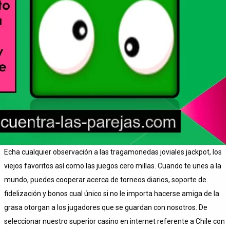
Echa cualquier observación a las tragamonedas joviales jackpot, los
viejos favoritos así­ como las juegos cero millas. Cuando te unes a la
mundo, puedes cooperar acerca de torneos diarios, soporte de
fidelización y bonos cual único si no le importa hacerse amiga de la
grasa otorgan a los jugadores que se guardan con nosotros. De
seleccionar nuestro superior casino en internet referente a Chile con