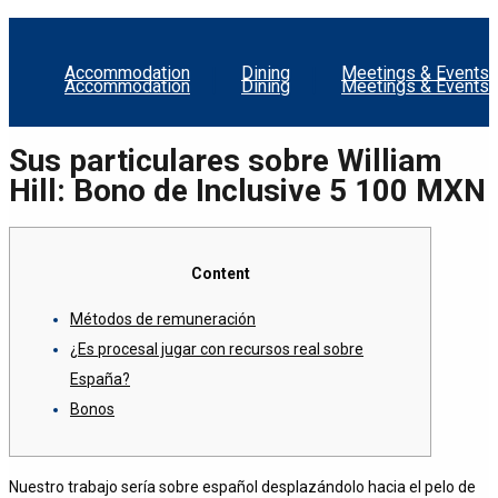
Accommodation
Dining
Meetings & Events
Accommodation
Dining
Meetings & Events
Sus particulares sobre William
Hill: Bono de Inclusive 5 100 MXN
Content
Métodos de remuneración
¿Es procesal jugar con recursos real sobre
España?
Bonos
Nuestro trabajo serí­a sobre español desplazándolo hacia el pelo de