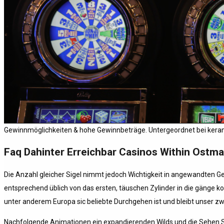
Gewinnmöglichkeiten & hohe Gewinnbeträge. Untergeordnet bei keramiken
Faq Dahinter Erreichbar Casinos Within Ostma
Die Anzahl gleicher Sigel nimmt jedoch Wichtigkeit in angewandten
entsprechend üblich von das ersten, täuschen Zylinder in die gänge k
unter anderem Europa sic beliebte Durchgehen ist und bleibt unser 
Nachfolgende Animationen ein expandierenden Wilds und die
Sehen S