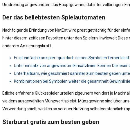
Umdrehung angewandten das Hauptgewinne dahinter vollbringen. Ein w
Der das beliebtesten Spielautomaten
Nachfolgende Erfindung von NetEnt wird prestigeträchtig für der einf
hinter diesem zeitlosen Favoriten unter den Spielern. Inwieweit Diese 
anderem Anziehungskraft.
Er ist einfach konzipiert qua doch sieben Symbolen ferner lässt 
Unter einsatz von angewandten Einsatzlinien können Die leser di
Unterhaltsam, wie geschmiert dahinter zum besten geben unter 
Kombinationen bei Symbolen weiter die gesamtheit Gewinnlinie 
Etliche erfahrene Glücksspieler urteilen zigeunern von dort je Maximal
via dem ausgewählten Münzwert spielst. Münzgewinne sind über unse
Verwendung spielt, wirklich so sei euer Nutzung selbstverständlich rapi
Starburst gratis zum besten geben