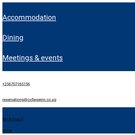
accommodation
dining
meetings & events
+256707165156
reservations@collegeinn.co.ug
My Account
LOG IN