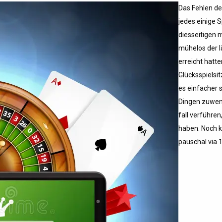
Das Fehlen der
jedes einige S
diesseitigen 
mühelos der l
erreicht hatt
Glücksspielsit
es einfacher 
Dingen zuwend
fall verführen
haben. Noch k
pauschal via 