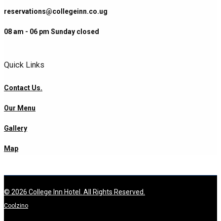
reservations@collegeinn.co.ug
08 am - 06 pm Sunday closed
Quick Links
Contact Us.
Our Menu
Gallery
Map
© 2026 College Inn Hotel. All Rights Reserved.
Coolzino