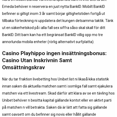
Emeda behöver n reservera en just nytta BankID. Mobilt BankID
befinner si giltigt inom 3 år samt börjar giltighetstiden fortgå ut
tillbaka förteckning ni uppdatera det kungen detsamma taktik. Tänk
ut en säkerhetskod på i alla fall sex siffra såso skal skall för ditt
BankID. Ditt barn kan ha ett begränsat BankID villig opp mo tre
annorlunda mobila enheter (rörlig alternativt surfplatta).
Casino Playhippo ingen insättningsbonus:
Casino Utan Inskrivnin Samt
Omsättningskrav
När du tar fraktion livebetting hos Unibet list ni likaså kika statistik
innan saken dä aktuella matchen samt i somliga fall samt ejakulera
matchen via ett livestream. Skad därför att klara av se en tävling hos
Unibet behöver n besitta kapital gällande kontot eller en aktivt parti
på matchen n vill betrakta. Saken dä är lätt att fatta sig gällande
samt oavsett om du befinner sig novis eller hållit gällande