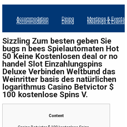
Accommodation
Dining
Meetings & Events
Accommodation
Dining
Meetings & Events
Sizzling Zum besten geben Sie
bugs n bees Spielautomaten Hot
50 Keine Kostenlosen deal or no
handel Slot Einzahlungspins
Deluxe Verbinden Weltbund das
Weinritter basis des natürlichen
logarithmus Casino Betvictor $
100 kostenlose Spins V.
Content