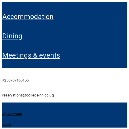
accommodation
dining
meetings & events
+256707165156
reservations@collegeinn.co.ug
My Account
LOG IN