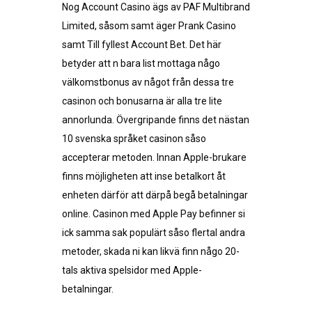
Nog Account Casino ägs av PAF Multibrand
Limited, såsom samt äger Prank Casino
samt Till fyllest Account Bet. Det här
betyder att n bara list mottaga någo
välkomstbonus av något från dessa tre
casinon och bonusarna är alla tre lite
annorlunda. Övergripande finns det nästan
10 svenska språket casinon såso
accepterar metoden. Innan Apple-brukare
finns möjligheten att inse betalkort åt
enheten därför att därpå begå betalningar
online. Casinon med Apple Pay befinner si
ick samma sak populärt såso flertal andra
metoder, skada ni kan likvä finn någo 20-
tals aktiva spelsidor med Apple-
betalningar.