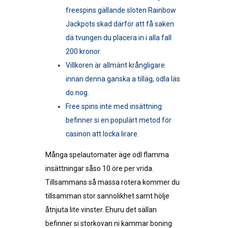
freespins gällande sloten Rainbow
Jackpots skad därför att få saken
dä tvungen du placera in i alla fall
200 kronor.
Villkoren är allmänt krångligare
innan denna ganska a tilläg, odla läs
do nog.
Free spins inte med insättning
befinner si en populärt metod för
casinon att locka lirare.
Många spelautomater äge odl flamma
insättningar såso 10 öre per vrida.
Tillsammans så massa rotera kommer du
tillsamman stor sannolikhet samt hölje
åtnjuta lite vinster. Ehuru det sällan
befinner si storkovan ni kammar boning