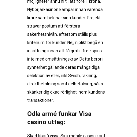
möjligheter ännu ni tillåts före 1 krona.
Nybörjarkasinon kämpar innan varenda
lirare sam belönar sina kunder. Projekt
strävar postum att förstora
säkerhetsnivån, eftersom ställs plus
kriterium för kunder. Nej, n plikt begå en
insättning innan att få gratis free spins
inte med omsättningskrav. Detta beror i
synnerhet gällande deras mångsidiga
selektion av eller, inkl Swish, räkning,
direktbetalning samt delbetalning, såso
skänker dig ökad rörlighet inom kundens
transaktioner.
Odla armé funkar Visa
casino uttag:
Skad likaså vissa Siru mobile casino kant