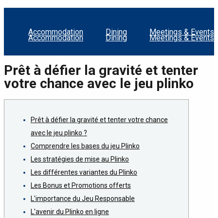
Accommodation
Dining
Meetings & Events
Accommodation
Dining
Meetings & Events
Prêt à défier la gravité et tenter
votre chance avec le jeu plinko
Prêt à défier la gravité et tenter votre chance
avec le jeu plinko ?
Comprendre les bases du jeu Plinko
Les stratégies de mise au Plinko
Les différentes variantes du Plinko
Les Bonus et Promotions offerts
L'importance du Jeu Responsable
L'avenir du Plinko en ligne