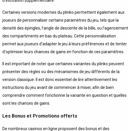
d'excitation supplémentaire.
Certaines versions modernes du plinko permettent également aux
joueurs de personnaliser certains paramètres du jeu, tels que la
densité des épingles, l'angle de descente de la bille, ou l'agencement
des compartiments en bas du plateau. Cette personnalisation
permet aux joueurs d'adapter le jeu à leurs préférences et de tenter
d'optimiser leurs chances de gains en fonction de ces paramètres.
Il est important de noter que certaines variantes du plinko peuvent
présenter des règles ou des mécanismes de jeu différents de la
version classique. Il est donc essentiel de lire attentivement les
instructions du jeu avant de commencer à miser, afin de bien
comprendre comment fonctionne la variante en question et quelles
sont les chances de gains.
Les Bonus et Promotions offerts
De nombreux casinos en ligne proposent des bonus et des