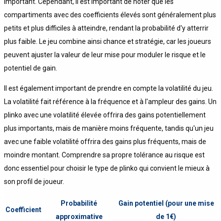
important. Cependant, il est important de noter que les
compartiments avec des coefficients élevés sont généralement plus
petits et plus difficiles à atteindre, rendant la probabilité d'y atterrir
plus faible. Le jeu combine ainsi chance et stratégie, car les joueurs
peuvent ajuster la valeur de leur mise pour moduler le risque et le
potentiel de gain.
Il est également important de prendre en compte la volatilité du jeu.
La volatilité fait référence à la fréquence et à l'ampleur des gains. Un
plinko avec une volatilité élevée offrira des gains potentiellement
plus importants, mais de manière moins fréquente, tandis qu'un jeu
avec une faible volatilité offrira des gains plus fréquents, mais de
moindre montant. Comprendre sa propre tolérance au risque est
donc essentiel pour choisir le type de plinko qui convient le mieux à
son profil de joueur.
Probabilité
Gain potentiel (pour une mise
Coefficient
approximative
de 1€)