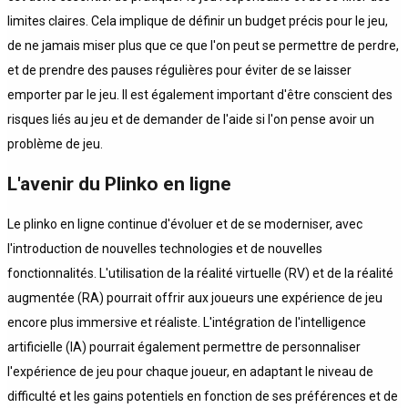
limites claires. Cela implique de définir un budget précis pour le jeu,
de ne jamais miser plus que ce que l'on peut se permettre de perdre,
et de prendre des pauses régulières pour éviter de se laisser
emporter par le jeu. Il est également important d'être conscient des
risques liés au jeu et de demander de l'aide si l'on pense avoir un
problème de jeu.
L'avenir du Plinko en ligne
Le plinko en ligne continue d'évoluer et de se moderniser, avec
l'introduction de nouvelles technologies et de nouvelles
fonctionnalités. L'utilisation de la réalité virtuelle (RV) et de la réalité
augmentée (RA) pourrait offrir aux joueurs une expérience de jeu
encore plus immersive et réaliste. L'intégration de l'intelligence
artificielle (IA) pourrait également permettre de personnaliser
l'expérience de jeu pour chaque joueur, en adaptant le niveau de
difficulté et les gains potentiels en fonction de ses préférences et de