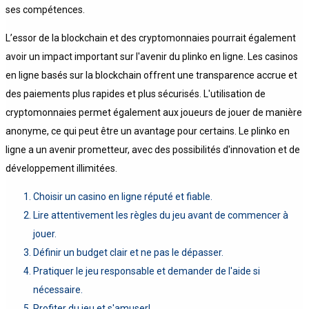
ses compétences.
L’essor de la blockchain et des cryptomonnaies pourrait également
avoir un impact important sur l'avenir du plinko en ligne. Les casinos
en ligne basés sur la blockchain offrent une transparence accrue et
des paiements plus rapides et plus sécurisés. L'utilisation de
cryptomonnaies permet également aux joueurs de jouer de manière
anonyme, ce qui peut être un avantage pour certains. Le plinko en
ligne a un avenir prometteur, avec des possibilités d'innovation et de
développement illimitées.
Choisir un casino en ligne réputé et fiable.
Lire attentivement les règles du jeu avant de commencer à
jouer.
Définir un budget clair et ne pas le dépasser.
Pratiquer le jeu responsable et demander de l'aide si
nécessaire.
Profiter du jeu et s'amuser!