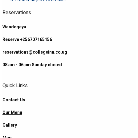
Reservations
Wandegeya.
Reserve +256707165156
reservations@collegeinn.co.ug
08 am - 06 pm Sunday closed
Quick Links
Contact Us.
Our Menu
Gallery
Map