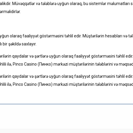
likdir. Müvəqqətlər və tələblərə uyğun olaraq, bu sistemlər məlumatları sa
rməlidirlər.
un olaraq faaliyyət göstərməsini təhlil edir. Müştərilərin hesabları və təl
bir şəkildə saxlayır.
ilərin qaydalar və şərtlərə uyğun olaraq faaliyyət göstərməsini təhlil edir. 
hlili ilə, Pinco Casino (Пинко) mərkəzi müştərilərinin tələblərini və məqsəd
ilərin qaydalar və şərtlərə uyğun olaraq faaliyyət göstərməsini təhlil edir. 
hlili ilə, Pinco Casino (Пинко) mərkəzi müştərilərinin tələblərini və məqsəd