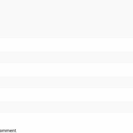
 comment.