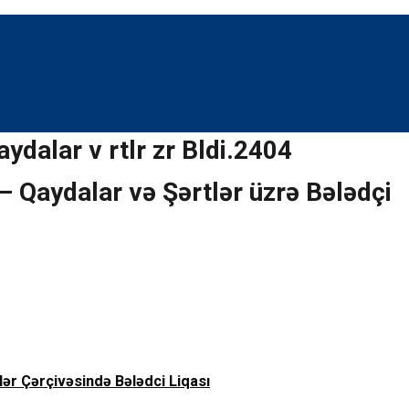
dalar v rtlr zr Bldi.2404
– Qaydalar və Şərtlər üzrə Bələdçi
ər Çərçivəsində Bələdci Liqası