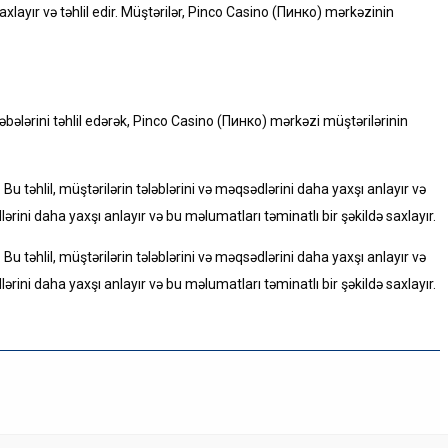
xlayır və təhlil edir. Müştərilər, Pinco Casino (Пинко) mərkəzinin
əbələrini təhlil edərək, Pinco Casino (Пинко) mərkəzi müştərilərinin
Bu təhlil, müştərilərin tələblərini və məqsədlərini daha yaxşı anlayır və
lərini daha yaxşı anlayır və bu məlumatları təminatlı bir şəkildə saxlayır.
Bu təhlil, müştərilərin tələblərini və məqsədlərini daha yaxşı anlayır və
lərini daha yaxşı anlayır və bu məlumatları təminatlı bir şəkildə saxlayır.