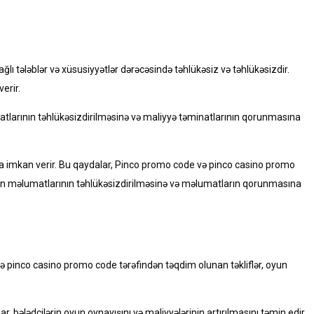
ı tələblər və xüsusiyyətlər dərəcəsində təhlükəsiz və təhlükəsizdir.
erir.
lumatlarının təhlükəsizdirilməsinə və maliyyə təminatlarının qorunmasına
sına imkan verir. Bu qaydalar, Pinco promo code və pinco casino promo
onların məlumatlarının təhlükəsizdirilməsinə və məlumatların qorunmasına
və pinco casino promo code tərəfindən təqdim olunan təkliflər, oyun
 bələdcilərin oyun oynayışını və maliyyələrinin artırılmasını təmin edir.