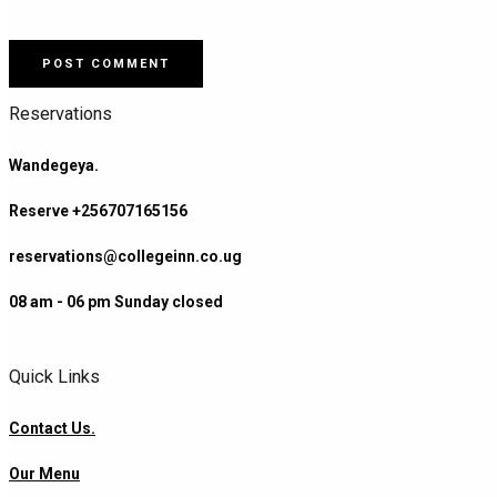
Reservations
Wandegeya.
Reserve +256707165156
reservations@collegeinn.co.ug
08 am - 06 pm Sunday closed
Quick Links
Contact Us.
Our Menu