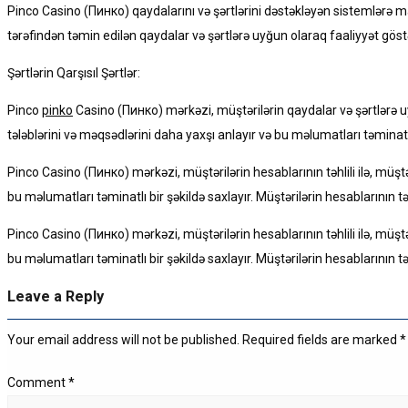
Pinco Casino (Пинко) qaydalarını və şərtlərini dəstəkləyən sistemlərə ma
tərəfindən təmin edilən qaydalar və şərtlərə uyğun olaraq faaliyyət göstə
Şərtlərin Qarşısıl Şərtlər:
Pinco
pinko
Casino (Пинко) mərkəzi, müştərilərin qaydalar və şərtlərə uyğ
tələblərini və məqsədlərini daha yaxşı anlayır və bu məlumatları təminatlı 
Pinco Casino (Пинко) mərkəzi, müştərilərin hesablarının təhlili ilə, müştər
bu məlumatları təminatlı bir şəkildə saxlayır. Müştərilərin hesablarının tə
Pinco Casino (Пинко) mərkəzi, müştərilərin hesablarının təhlili ilə, müştər
bu məlumatları təminatlı bir şəkildə saxlayır. Müştərilərin hesablarının tə
Leave a Reply
Your email address will not be published.
Required fields are marked
*
Comment
*