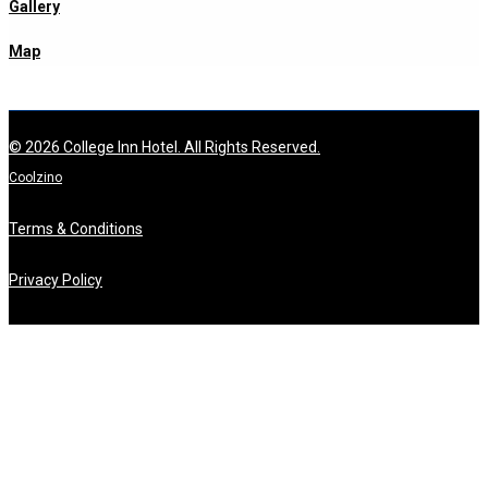
Gallery
Map
© 2026 College Inn Hotel. All Rights Reserved.
Coolzino
Terms & Conditions
Privacy Policy