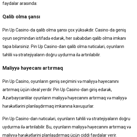
faydalar arasında:
Qalib olma şansı
Pin Up Casino-da qalib olma şansı çox yüksəkdir. Casino-da geniş
oyun seçimindən istifadə edərək, her səbəbdən qalib olma imkanı
tapa bilərsiniz. Pin Up Casino-dan qalib olma nəticələri, oyunların
təhlili və stratejiyaların doğru uydurma ilə artırılabilir.
Maliyyə həyecanı artırmaq
Pin Up Casino, oyunların geniş seçimini və maliyyə həyecanını
artırmaq üçün ideal yerdir. Pin Up Casino-dan giriş edərək,
Azərbaycanlılar oyunların maliyyə həyecanını artırmaq və maliyyə
hərəkətlərini planlaşdırmaq imkanına kavuşurlar.
Pin Up Casino-dan nəticələri, oyunların təhlili və stratejiyaların doğru
uydurma ilə artırılabilir. Bu, oyunların maliyyə həyecanını artırmaq və
maliyyə hərəkətlərini planlaşdırmaq üçün ciddi faydalar verir.