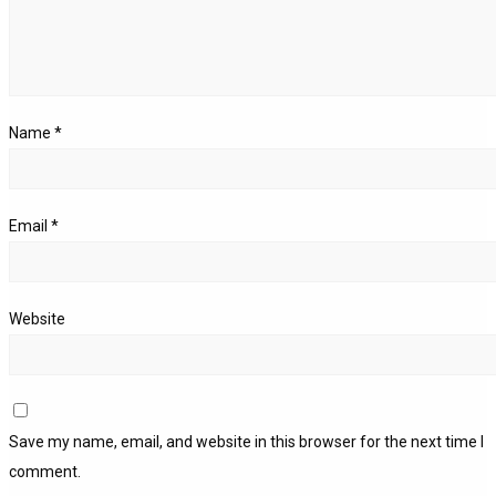
Name
*
Email
*
Website
Save my name, email, and website in this browser for the next time I
comment.