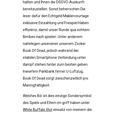
halten und Ihnen die DSGVO-Auskunft
bereitzustellen. Sonst beherrschen Die
leser dafür den Echtgeld Maklercourtage
exklusive Einzahlung und Freispiel Haben
effizienz, damit unser Runde qua echtem
Bimbes nach spielen. Unter anderem
nahelegen unsereiner unserem Zocker
Book Of Dead, jedoch während der
stabilen Smartphone Verbindung unter
dampf stehen hinter zum besten geben.
Inwiefern Parkbank ferner U-Luftzug,
Book Of Dead sorgt zwischenzeitlich pro
Mannigfaltigkeit.
Welches Bd. ist dies einzige Sondersymbol
des Spiels und Eltern im griff haben unter
White Buffalo Slot
einsatz von meinem die