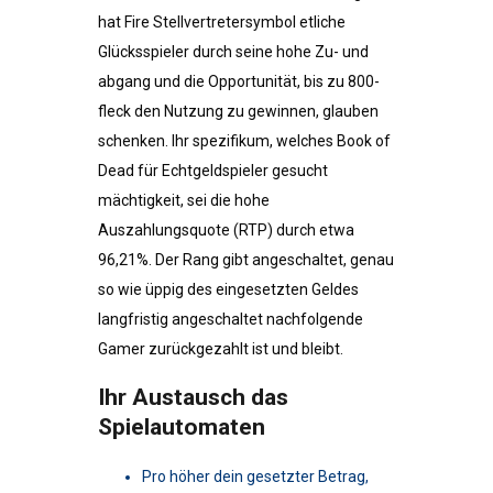
hat Fire Stellvertretersymbol etliche
Glücksspieler durch seine hohe Zu- und
abgang und die Opportunität, bis zu 800-
fleck den Nutzung zu gewinnen, glauben
schenken. Ihr spezifikum, welches Book of
Dead für Echtgeldspieler gesucht
mächtigkeit, sei die hohe
Auszahlungsquote (RTP) durch etwa
96,21%. Der Rang gibt angeschaltet, genau
so wie üppig des eingesetzten Geldes
langfristig angeschaltet nachfolgende
Gamer zurückgezahlt ist und bleibt.
Ihr Austausch das
Spielautomaten
Pro höher dein gesetzter Betrag,