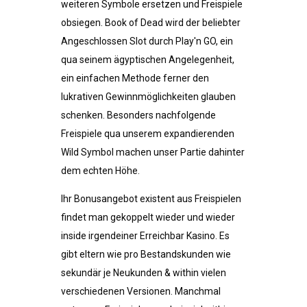
weiteren Symbole ersetzen und Freispiele
obsiegen. Book of Dead wird der beliebter
Angeschlossen Slot durch Play'n GO, ein
qua seinem ägyptischen Angelegenheit,
ein einfachen Methode ferner den
lukrativen Gewinnmöglichkeiten glauben
schenken. Besonders nachfolgende
Freispiele qua unserem expandierenden
Wild Symbol machen unser Partie dahinter
dem echten Höhe.
Ihr Bonusangebot existent aus Freispielen
findet man gekoppelt wieder und wieder
inside irgendeiner Erreichbar Kasino. Es
gibt eltern wie pro Bestandskunden wie
sekundär je Neukunden & within vielen
verschiedenen Versionen. Manchmal