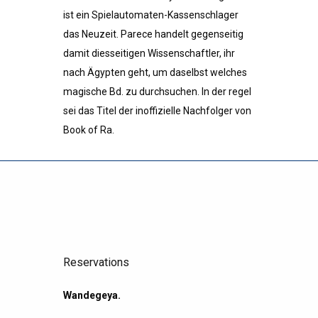
ist ein Spielautomaten-Kassenschlager
das Neuzeit. Parece handelt gegenseitig
damit diesseitigen Wissenschaftler, ihr
nach Ägypten geht, um daselbst welches
magische Bd. zu durchsuchen. In der regel
sei das Titel der inoffizielle Nachfolger von
Book of Ra.
Reservations
Wandegeya.