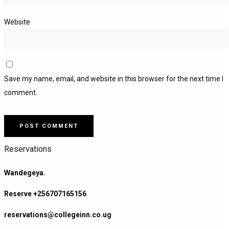
Website
Save my name, email, and website in this browser for the next time I
comment.
Reservations
Wandegeya.
Reserve +256707165156
reservations@collegeinn.co.ug