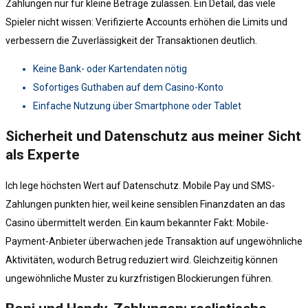
Zahlungen nur für kleine Beträge zulassen. Ein Detail, das viele
Spieler nicht wissen: Verifizierte Accounts erhöhen die Limits und
verbessern die Zuverlässigkeit der Transaktionen deutlich.
Keine Bank- oder Kartendaten nötig
Sofortiges Guthaben auf dem Casino-Konto
Einfache Nutzung über Smartphone oder Tablet
Sicherheit und Datenschutz aus meiner Sicht
als Experte
Ich lege höchsten Wert auf Datenschutz. Mobile Pay und SMS-
Zahlungen punkten hier, weil keine sensiblen Finanzdaten an das
Casino übermittelt werden. Ein kaum bekannter Fakt: Mobile-
Payment-Anbieter überwachen jede Transaktion auf ungewöhnliche
Aktivitäten, wodurch Betrug reduziert wird. Gleichzeitig können
ungewöhnliche Muster zu kurzfristigen Blockierungen führen.