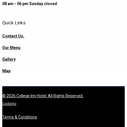
08 am - 06 pm Sunday closed
Quick Links
Contact Us.
Our Menu
Gallery
Map
© 2026 College Inn Hotel. All Rights Reserved.
Coolzino
Terms & Conditions