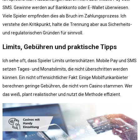
SMS. Gewinne werden auf Bankkonto oder E-Wallet überwiesen.
Viele Spieler empfinden dies als Bruch im Zahlungsprozess. Ich
verstehe den Kritikpunkt, halte die Trennung aber aus Sicherheits-
und regulatorischen Gründen für sinnvoll.
Limits, Gebühren und praktische Tipps
Ich sehe oft, dass Spieler Limits unterschätzen. Mobile Pay und SMS
setzen Tages- und Monatslimits, die nicht überschritten werden
können. Ein nicht offensichtlicher Fakt: Einige Mobilfunkanbieter
berechnen geringe Gebühren, die nicht vom Casino stammen. Wer
das weiß, plant realistischer und nutzt die Methode effizient.