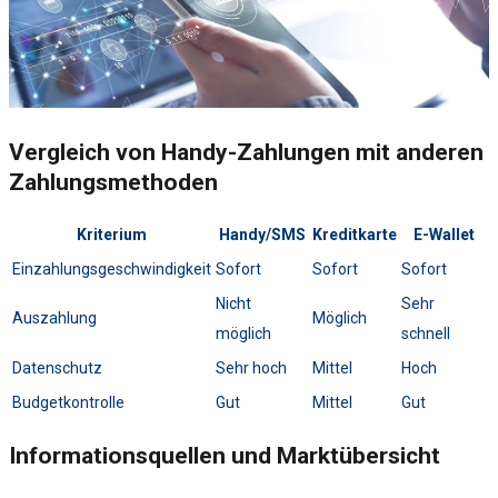
Vergleich von Handy-Zahlungen mit anderen
Zahlungsmethoden
Kriterium
Handy/SMS
Kreditkarte
E-Wallet
Einzahlungsgeschwindigkeit
Sofort
Sofort
Sofort
Nicht
Sehr
Auszahlung
Möglich
möglich
schnell
Datenschutz
Sehr hoch
Mittel
Hoch
Budgetkontrolle
Gut
Mittel
Gut
Informationsquellen und Marktübersicht