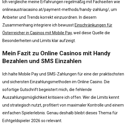
Ich vergleiche meine Erfahrungen regelmäßig mit Fachseiten wie
onlineaustriacasino.at/payment-methods/handy-zahlung/, um
Anbieter und Trends korrekt einzuordnen. In diesem
Zusammenhang integriere ich bewusst
Einschränkungen für
Österreicher in Casinos mit Mobile Pay
, weil diese Quelle die
Besonderheiten und Limits klar aufzeigt.
Mein Fazit zu Online Casinos mit Handy
Bezahlen und SMS Einzahlen
Ich halte Mobile Pay und SMS-Zahlungen für eine der praktischsten
und sichersten Einzahlungsmethoden im Online Casino. Die
sofortige Gutschrift begeistert mich, die fehlende
Auszahlungsmöglichkeit kritisiere ich offen. Wer die Limits kennt
und strategisch nutzt, profitiert von maximaler Kontrolle und einem
einfachen Spielerlebnis. Genau deshalb bleibt dieses Thema für
Echtgeldspieler 2026 so relevant.