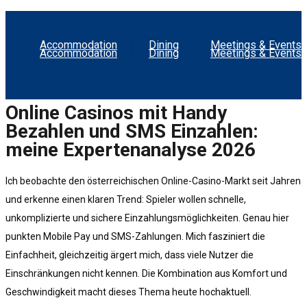
Accommodation
Dining
Meetings & Events
Accommodation
Dining
Meetings & Events
Online Casinos mit Handy
Bezahlen und SMS Einzahlen:
meine Expertenanalyse 2026
Ich beobachte den österreichischen Online-Casino-Markt seit Jahren
und erkenne einen klaren Trend: Spieler wollen schnelle,
unkomplizierte und sichere Einzahlungsmöglichkeiten. Genau hier
punkten Mobile Pay und SMS-Zahlungen. Mich fasziniert die
Einfachheit, gleichzeitig ärgert mich, dass viele Nutzer die
Einschränkungen nicht kennen. Die Kombination aus Komfort und
Geschwindigkeit macht dieses Thema heute hochaktuell.