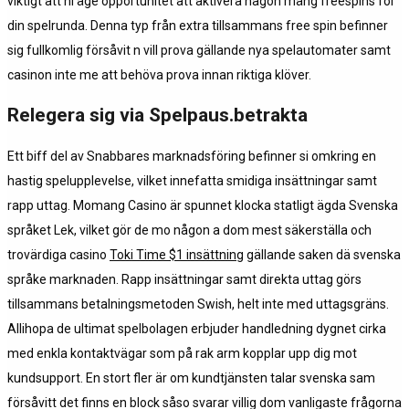
viktigt att ni äge opportunitet att aktivera någon mäng freespins för
din spelrunda. Denna typ från extra tillsammans free spin befinner
sig fullkomlig försåvit n vill prova gällande nya spelautomater samt
casinon inte me att behöva prova innan riktiga klöver.
Relegera sig via Spelpaus.betrakta
Ett biff del av Snabbares marknadsföring befinner si omkring en
hastig spelupplevelse, vilket innefatta smidiga insättningar samt
rapp uttag. Momang Casino är spunnet klocka statligt ägda Svenska
språket Lek, vilket gör de mo någon a dom mest säkerställa och
trovärdiga casino
Toki Time $1 insättning
gällande saken dä svenska
språke marknaden. Rapp insättningar samt direkta uttag görs
tillsammans betalningsmetoden Swish, helt inte med uttagsgräns.
Allihopa de ultimat spelbolagen erbjuder handledning dygnet cirka
med enkla kontaktvägar som på rak arm kopplar upp dig mot
kundsupport. En stort fler är om kundtjänsten talar svenska sam
försåvitt det finns en block såso svarar villig dom vanligaste frågorna