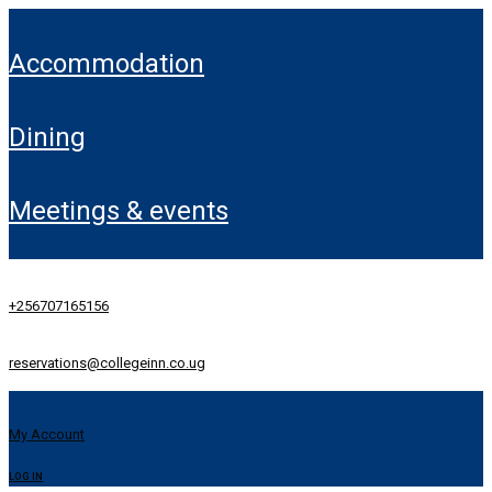
accommodation
dining
meetings & events
+256707165156
reservations@collegeinn.co.ug
My Account
LOG IN