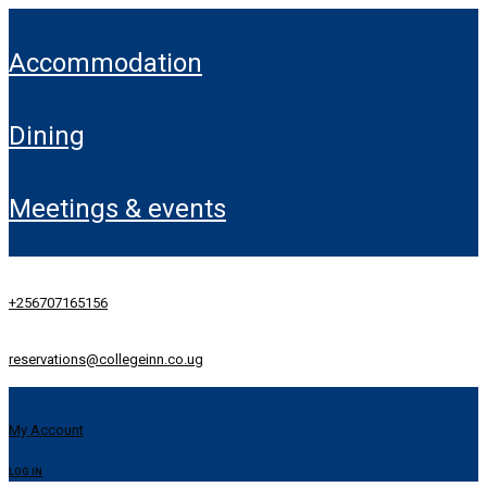
accommodation
dining
meetings & events
+256707165156
reservations@collegeinn.co.ug
My Account
LOG IN