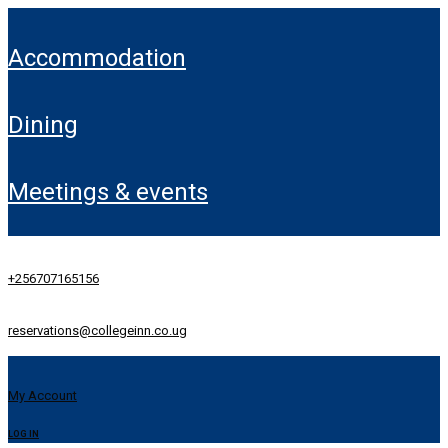
accommodation
dining
meetings & events
+256707165156
reservations@collegeinn.co.ug
My Account
LOG IN