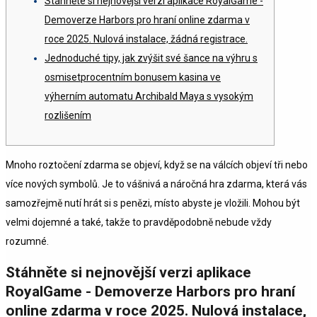
Stáhněte si nejnovější verzi aplikace RoyalGame -
Demoverze Harbors pro hraní online zdarma v
roce 2025. Nulová instalace, žádná registrace.
Jednoduché tipy, jak zvýšit své šance na výhru s
osmisetprocentním bonusem kasina ve
výherním automatu Archibald Maya s vysokým
rozlišením
Mnoho roztočení zdarma se objeví, když se na válcích objeví tři nebo
více nových symbolů. Je to vášnivá a náročná hra zdarma, která vás
samozřejmě nutí hrát si s penězi, místo abyste je vložili. Mohou být
velmi dojemné a také, takže to pravděpodobně nebude vždy
rozumné.
Stáhněte si nejnovější verzi aplikace
RoyalGame - Demoverze Harbors pro hraní
online zdarma v roce 2025.
Nulová instalace,