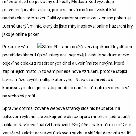
můžete vložit do pokladny od Really Medusa. Kód vyžaduje
provedení prvního vkladu, proto se nová možnost získat kód
nacházela v této sekci. Další významnou novinkou v online pokeru je
„Černé úterý“, milník, který do jisté míry inspiroval online hazardní hry,
jako je online poker.
Pokud se vám
podaří dosáhnout úplné integrace, nejnovější cedule se dramaticky
objeví na oblaku z rozdrcených cihel a uvolní místo novým, které
zaplní jejich místo. A to vám přinese nové vzrušení, protože stojící
lavina může zvýšit multiplikátor výher. Nová úvodní videa s
komiksovým designem vás ponoří do daného tématu a vynesou vás
na vrcholný profil.
Správně optimalizované webové stránky sice nic neuberou na
celkovém výkonu, ale získají ještě okouzlující a mnohem jednodušší
aplikaci. Navíc nyní nabízí bankovní běžný účet, na kterém si můžete
zaručeně založit agresivní úrokovou sazbu a vkládat depozita od tří