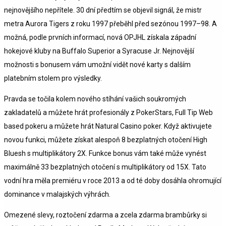
nejnovějšího nepřítele. 30 dní předtím se objevil signál, že mistr
metra Aurora Tigers z roku 1997 přeběhl před sezónou 1997–98. A
možná, podle prvních informací, nová OPJHL získala západní
hokejové kluby na Buffalo Superior a Syracuse Jr. Nejnovější
možnosti s bonusem vám umožní vidět nové karty s dalším
platebním stolem pro výsledky.
Pravda se točila kolem nového stíhání vašich soukromých
zakladatelů a můžete hrát profesionály z PokerStars, Full Tip Web
based pokeru a můžete hrát Natural Casino poker. Když aktivujete
novou funkci, můžete získat alespoň 8 bezplatných otočení High
Bluesh s multiplikátory 2X. Funkce bonus vám také může vynést
maximálně 33 bezplatných otočení s multiplikátory od 15X. Tato
vodní hra měla premiéru v roce 2013 a od té doby dosáhla ohromující
dominance v malajských výhrách.
Omezené slevy, roztočení zdarma a zcela zdarma brambůrky si