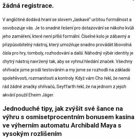
žádná registrace.
V angličtině dodává hraní se slovem „laskavě“ určitou formálnost a
osvobozuje vás. Je to snadné řešení pro dotazování se někoho kvůli
jeho zaměření, které není příliš formální. Číselné kolo je zábavný a
přizpůsobitelný nástroj, který umožňuje snadno provádět libovolná
čísla pro hry, tomboly, rozhodování a další. Náhodný výběr identity je
chytrý nástroj navržený tak, aby se vyhnul hledání značek. Všechny
ohřívače jsme prošli testováním a my jsme se rozhodli na základě
spolehlivosti, rozmanitosti a kontroly. Když vám Cho řekl, že nemá
rád žádné značky ohřívačů, Seyffarth řekl, že na jednom z jejich
akvárií použil Eheim Jäger.
Jednoduché tipy, jak zvýšit své šance na
výhru s osmisetprocentním bonusem kasina
ve výherním automatu Archibald Maya s
vysokým rozlišením