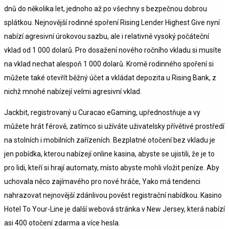
dnů do několika let, jednoho až po všechny s bezpečnou dobrou
splátkou. Nejnovější rodinné spoření Rising Lender Highest Give nyní
nabízí agresivní úrokovou sazbu, ale i relativně vysoký počáteční
vklad od 1 000 dolarů. Pro dosažení nového ročního vkladu si musíte
na vklad nechat alespoň 1 000 dolarů. Kromě rodinného spoření si
můžete také otevřít běžný účet a vkládat depozita u Rising Bank, z
nichž mnohé nabízejí velmi agresivní vklad.
Jackbit, registrovaný u Curacao eGaming, upřednostňuje a vy
můžete hrát férově, zatímco si užíváte uživatelsky přívětivé prostředí
na stolních i mobilních zařízeních. Bezplatné otočení bez vkladu je
jen pobídka, kterou nabízejí online kasina, abyste se ujistili, že je to
pro lidi, kteří si hrají automaty, místo abyste mohli vložit peníze. Aby
uchovala něco zajímavého pro nové hráče, Yako má tendenci
nahrazovat nejnovější zdánlivou pověst registrační nabídkou. Kasino
Hotel To Your-Line je další webová stránka v New Jersey, která nabízí
asi 400 otočení zdarma a více hesla.