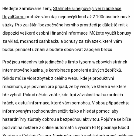
Hledejte zamilované ženy,
Stáhněte si nejnovější verzi aplikace
RoyalGame
protože vám dají nejnovější limit až 2 100násobek nové
sázky. Pro zajištění bezpečného herního prostředí je důležité mít k
dispozici veškeré osobní i finanční informace. Můžete využít bonusy
za vklad, možnosti cashbacku a bonusy za závazek, které vám
budou přinášet uznání a budete obdivovat zapojení běžců.
Proč jsou videohry tak jedinečné s tímto typem webových stránek
internetového kasina, je kombinace ponoření a živých žebříčků.
Někdo může vidět zbytek z celého webu, kde je produktivní
maximum, a je povinen pro případ, že by věděl, ve které a ve které
hře vyhrál. Pokud někdo znáte, kdo trpí závislostí na hazardních
hrách, existují informace, které vám pomohou. V obou případech je
informovaným rozhodnutím snížit riziko a hledat pomoc, aby
hazardní hry zůstaly dobrou a bezpečnou aktivitou. Pojďme se blíže
podívat na některé z online automatů s vyšším RTP, počínaje Blood
Suckers a Goblin's Cavern. Navíc vám nová mobilní pokerová aplikace