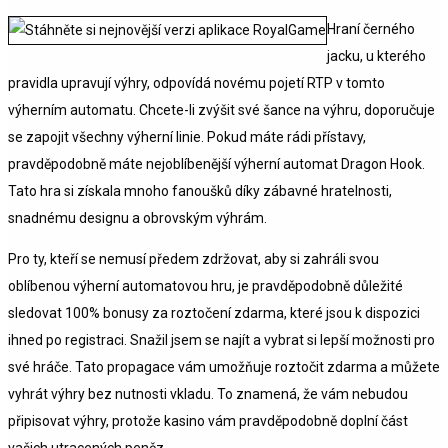
Hraní černého
jacku, u kterého
pravidla upravují výhry, odpovídá novému pojetí RTP v tomto
výherním automatu. Chcete-li zvýšit své šance na výhru, doporučuje
se zapojit všechny výherní linie. Pokud máte rádi přístavy,
pravděpodobně máte nejoblíbenější výherní automat Dragon Hook.
Tato hra si získala mnoho fanoušků díky zábavné hratelnosti,
snadnému designu a obrovským výhrám.
Pro ty, kteří se nemusí předem zdržovat, aby si zahráli svou
oblíbenou výherní automatovou hru, je pravděpodobně důležité
sledovat 100% bonusy za roztočení zdarma, které jsou k dispozici
ihned po registraci. Snažil jsem se najít a vybrat si lepší možnosti pro
své hráče. Tato propagace vám umožňuje roztočit zdarma a můžete
vyhrát výhry bez nutnosti vkladu. To znamená, že vám nebudou
připisovat výhry, protože kasino vám pravděpodobně doplní část
vašich utracených peněz.