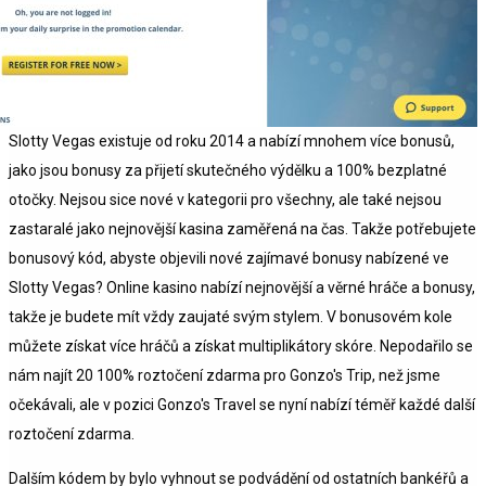
Slotty Vegas existuje od roku 2014 a nabízí mnohem více bonusů,
jako jsou bonusy za přijetí skutečného výdělku a 100% bezplatné
otočky. Nejsou sice nové v kategorii pro všechny, ale také nejsou
zastaralé jako nejnovější kasina zaměřená na čas. Takže potřebujete
bonusový kód, abyste objevili nové zajímavé bonusy nabízené ve
Slotty Vegas? Online kasino nabízí nejnovější a věrné hráče a bonusy,
takže je budete mít vždy zaujaté svým stylem. V bonusovém kole
můžete získat více hráčů a získat multiplikátory skóre. Nepodařilo se
nám najít 20 100% roztočení zdarma pro Gonzo's Trip, než jsme
očekávali, ale v pozici Gonzo's Travel se nyní nabízí téměř každé další
roztočení zdarma.
Dalším kódem by bylo vyhnout se podvádění od ostatních bankéřů a