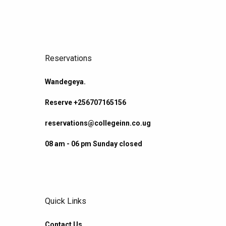
Reservations
Wandegeya.
Reserve +256707165156
reservations@collegeinn.co.ug
08 am - 06 pm Sunday closed
Quick Links
Contact Us.