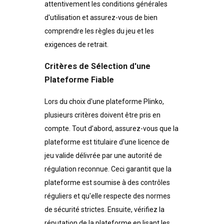
attentivement les conditions générales
d'utilisation et assurez-vous de bien
comprendre les règles du jeu et les
exigences de retrait.
Critères de Sélection d'une
Plateforme Fiable
Lors du choix d'une plateforme Plinko,
plusieurs critères doivent être pris en
compte. Tout d’abord, assurez-vous que la
plateforme est titulaire d'une licence de
jeu valide délivrée par une autorité de
régulation reconnue. Ceci garantit que la
plateforme est soumise à des contrôles
réguliers et qu'elle respecte des normes
de sécurité strictes. Ensuite, vérifiez la
réputation de la plateforme en lisant les