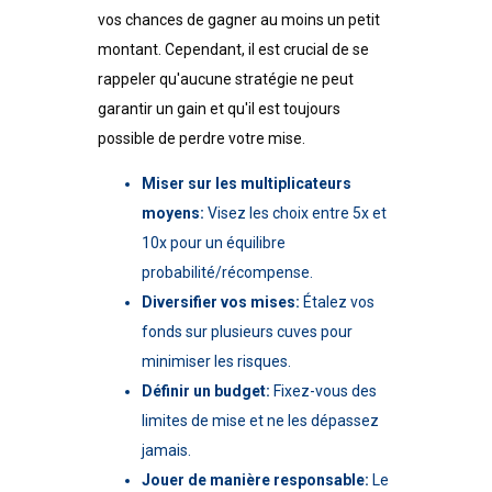
vos chances de gagner au moins un petit
montant. Cependant, il est crucial de se
rappeler qu'aucune stratégie ne peut
garantir un gain et qu'il est toujours
possible de perdre votre mise.
Miser sur les multiplicateurs
moyens:
Visez les choix entre 5x et
10x pour un équilibre
probabilité/récompense.
Diversifier vos mises:
Étalez vos
fonds sur plusieurs cuves pour
minimiser les risques.
Définir un budget:
Fixez-vous des
limites de mise et ne les dépassez
jamais.
Jouer de manière responsable:
Le