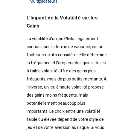
Multiplicateurs
L’Impact de la Volatilité sur les
Gains
La volatilité d’un jeu Plinko, également
connue sous le terme de variance, est un
facteur crucial à considérer. Elle détermine
la fréquence et l’ampleur des gains. Un jeu
à faible volatilité offre des gains plus
fréquents, mais de plus petits montants. À
l’inverse, un jeu à haute volatilité propose
des gains moins fréquents, mais
potentiellement beaucoup plus
importants. Le choix entre une volatilité
faible ou élevée dépend de votre style de
jeu et de votre aversion au risque. Si vous