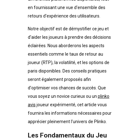
en fournissant une vue d'ensemble des
retours d'expérience des utilisateurs.
Notre objectif est de démystifier ce jeu et
d'aider les joueurs à prendre des décisions
éclairées. Nous aborderons les aspects
essentiels comme le taux de retour au
joueur (RTP), la volatilité, et les options de
paris disponibles. Des conseils pratiques
seront également proposés afin
d'optimiser vos chances de succès. Que
vous soyez un novice curieux ou un
plinko
avis
joueur expérimenté, cet article vous
fournira les informations nécessaires pour
apprécier pleinement l'univers de Plinko.
Les Fondamentaux du Jeu