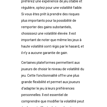
préférez une expérience de jeu stable et
régulière, optez pour une volatilité faible.
Si vous êtes prêt à prendre des risques
plus importants pour la possibilité de
remporter des gains substantiels,
choisissez une volatilité élevée. Il est
important de noter que même les jeux à
haute volatilité sont régis par le hasard, et
il n’y a aucune garantie de gain.
Certaines plateformes permettent aux
joueurs de choisir le niveau de volatilité du
jeu. Cette fonctionnalité offre une plus
grande flexibilité et permet aux joueurs
d'adapter le jeu à leurs préférences
personnelles. Il est essentiel de
comprendre que modifier la volatilité peut