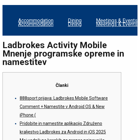
Accommodation
Dining
Meetings & Events
Accommodation
Dining
Meetings & Events
Ladbrokes Activity Mobile
Mnenje programske opreme in
namestitev
Članki
888sport prijava: Ladbrokes Mobile Software
Comment + Namestite v Android OS & New
iPhone (
Pridobite in namestite aplikacijo Združeno
kraljestvo Ladbrokes za Android in iOS 2025