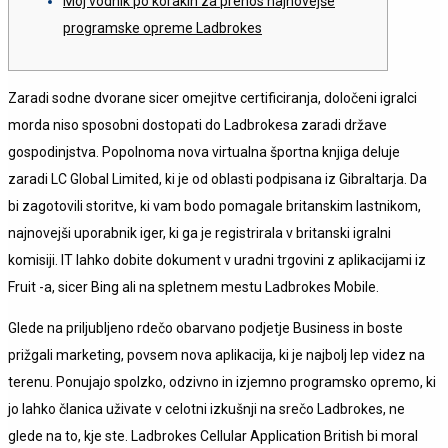
Moj vodnik po korakih za prenos najnovejše
programske opreme Ladbrokes
Zaradi sodne dvorane sicer omejitve certificiranja, določeni igralci
morda niso sposobni dostopati do Ladbrokesa zaradi države
gospodinjstva. Popolnoma nova virtualna športna knjiga deluje
zaradi LC Global Limited, ki je od oblasti podpisana iz Gibraltarja. Da
bi zagotovili storitve, ki vam bodo pomagale britanskim lastnikom,
najnovejši uporabnik iger, ki ga je registrirala v britanski igralni
komisiji.
IT lahko dobite dokument v uradni trgovini z aplikacijami iz
Fruit -a, sicer Bing ali na spletnem mestu Ladbrokes Mobile.
Glede na priljubljeno rdečo obarvano podjetje Business in boste
prižgali marketing, povsem nova aplikacija, ki je najbolj lep videz na
terenu. Ponujajo spolzko, odzivno in izjemno programsko opremo, ki
jo lahko članica uživate v celotni izkušnji na srečo Ladbrokes, ne
glede na to, kje ste. Ladbrokes Cellular Application British bi moral