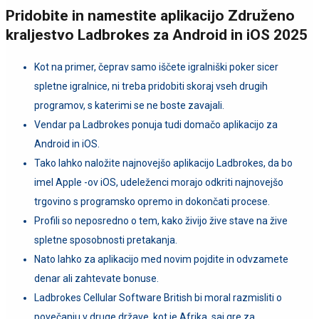
Pridobite in namestite aplikacijo Združeno
kraljestvo Ladbrokes za Android in iOS 2025
Kot na primer, čeprav samo iščete igralniški poker sicer
spletne igralnice, ni treba pridobiti skoraj vseh drugih
programov, s katerimi se ne boste zavajali.
Vendar pa Ladbrokes ponuja tudi domačo aplikacijo za
Android in iOS.
Tako lahko naložite najnovejšo aplikacijo Ladbrokes, da bo
imel Apple -ov iOS, udeleženci morajo odkriti najnovejšo
trgovino s programsko opremo in dokončati procese.
Profili so neposredno o tem, kako živijo žive stave na žive
spletne sposobnosti pretakanja.
Nato lahko za aplikacijo med novim pojdite in odvzamete
denar ali zahtevate bonuse.
Ladbrokes Cellular Software British bi moral razmisliti o
povečanju v druge države, kot je Afrika, saj gre za