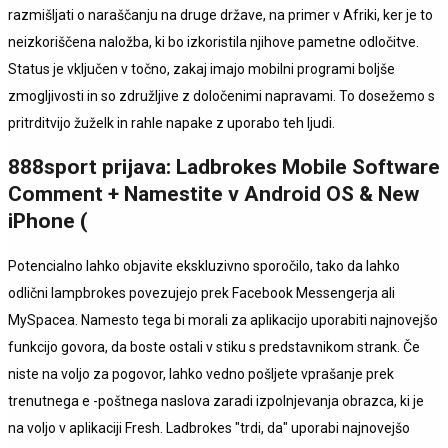
razmišljati o naraščanju na druge države, na primer v Afriki, ker je to
neizkoriščena naložba, ki bo izkoristila njihove pametne odločitve.
Status je vključen v točno, zakaj imajo mobilni programi boljše
zmogljivosti in so združljive z določenimi napravami. To dosežemo s
pritrditvijo žuželk in rahle napake z uporabo teh ljudi.
888sport prijava: Ladbrokes Mobile Software
Comment + Namestite v Android OS & New
iPhone (
Potencialno lahko objavite ekskluzivno sporočilo, tako da lahko
odlični lampbrokes povezujejo prek Facebook Messengerja ali
MySpacea. Namesto tega bi morali za aplikacijo uporabiti najnovejšo
funkcijo govora, da boste ostali v stiku s predstavnikom strank. Če
niste na voljo za pogovor, lahko vedno pošljete vprašanje prek
trenutnega e -poštnega naslova zaradi izpolnjevanja obrazca, ki je
na voljo v aplikaciji Fresh. Ladbrokes "trdi, da" uporabi najnovejšo