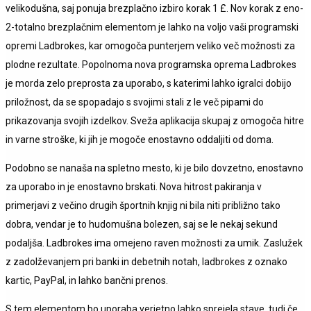
velikodušna, saj ponuja brezplačno izbiro korak 1 £. Nov korak z eno-
2-totalno brezplačnim elementom je lahko na voljo vaši programski
opremi Ladbrokes, kar omogoča punterjem veliko več možnosti za
plodne rezultate. Popolnoma nova programska oprema Ladbrokes
je morda zelo preprosta za uporabo, s katerimi lahko igralci dobijo
priložnost, da se spopadajo s svojimi stali z le več pipami do
prikazovanja svojih izdelkov. Sveža aplikacija skupaj z omogoča hitre
in varne stroške, ki jih je mogoče enostavno oddaljiti od doma.
Podobno se nanaša na spletno mesto, ki je bilo dovzetno, enostavno
za uporabo in je enostavno brskati. Nova hitrost pakiranja v
primerjavi z večino drugih športnih knjig ni bila niti približno tako
dobra, vendar je to hudomušna bolezen, saj se le nekaj sekund
podaljša. Ladbrokes ima omejeno raven možnosti za umik. Zaslužek
z zadolževanjem pri banki in debetnih notah, ladbrokes z oznako
kartic, PayPal, in lahko bančni prenos.
S tem elementom bo uporaba verjetno lahko sprejela stave, tudi če