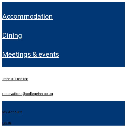
accommodation
dining
meetings & events
+256707165156
reservations@collegeinn.co.ug
My Account
LOG IN