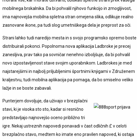
mobilnega brskalnika. Da bi pohvalil njihovo funkcijo in zmogljivost,
ima najnovejša mobilna spletna stran omejena slika, odlikuje realno
zasnovane ikone, pa tudi slog umetniškega dela je preprost za oči.
Strani lahko tudi naredijo mesta in s svojo programsko opremo boste
distribuirali pokonci. Popolnoma nova aplikacija Ladbroke je precej
zanesljiva, prav tako pa sovničar nenehno izboljšuje, da bi pohvalil
novo izpostavljenost stave svojim uporabnikom. Ladbrokes je med
najstarejšimi in najbolj priljubljenimi športnimi knjigami v Združenem
kraljestvu, tudi mobilna aplikacija pa pomaga, da bo smiselno veliko
lažje in se boste zabavali.
Punterjem dovoljuje, da uživajo v brezplačni
stavi, ki je visoka sto sto, kadar si resnično
predstavljajo najnovejšo oceno približno tri
igre. Nekaj ​​ustreznih napovedi ponavadi v čast odličnih £ v celoti
brezplačno stavo, medtem ko imate eno pravilen napoved, ki ostaja