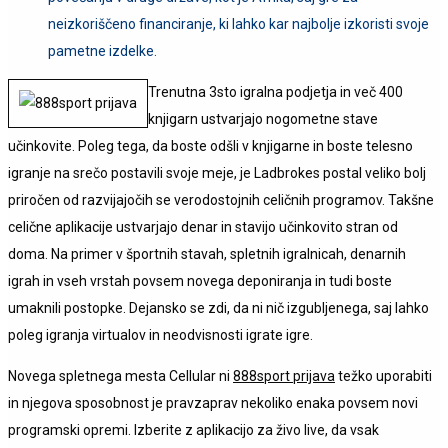
neizkoriščeno financiranje, ki lahko kar najbolje izkoristi svoje
pametne izdelke.
Trenutna 3sto igralna podjetja in več 400
knjigarn ustvarjajo nogometne stave
učinkovite. Poleg tega, da boste odšli v knjigarne in boste telesno
igranje na srečo postavili svoje meje, je Ladbrokes postal veliko bolj
priročen od razvijajočih se verodostojnih celičnih programov. Takšne
celične aplikacije ustvarjajo denar in stavijo učinkovito stran od
doma. Na primer v športnih stavah, spletnih igralnicah, denarnih
igrah in vseh vrstah povsem novega deponiranja in tudi boste
umaknili postopke. Dejansko se zdi, da ni nič izgubljenega, saj lahko
poleg igranja virtualov in neodvisnosti igrate igre.
Novega spletnega mesta Cellular ni
888sport prijava
težko uporabiti
in njegova sposobnost je pravzaprav nekoliko enaka povsem novi
programski opremi. Izberite z aplikacijo za živo live, da vsak