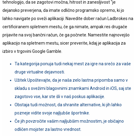
tehnologijo, da se zagotovi močna, hitrost in zanesljivost "je
dejansko preverjena, da imate odlično programsko opremo, ki jo
lahko navigate po sveži aplikaciji. Navedite dober račun Ladbrokes na
certificiranem spletnem mestu, če ga nimate, ampak res drugače
prijavite na svoj bančni račun, če ga počnete. Namestite najnovejšo
aplikacijo na spletnem mestu, sicer preverite, kdaj je aplikacija za
izbiro v trgovini Google Gamble.
Ta kategorija ponuja tudi nekaj mest za igre na srečo za vaše
druge virtualne dejavnosti.
Užitek Upoštevajte, da je naša zelo lastna pripomba samo v
skladu s svežimi blagovnimi znamkami Android in iOS, saj ste
zagotovo vse, kar ste šli v naš poskus aplikacije.
Obstaja tudi možnost, da shranite alternative, ki jih lahko
pozneje vidite svoje najljubše športnike.
Če jih povzročite vašim najljubšim možnostim, je običajno
odličen mojster za lastno vrednost.