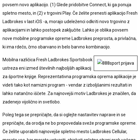
povsem novo aplikacijo. (1) Glede pridobitve Connect, ki ga ponuja
spletno mesto, in (2) v trgovini Play. Če želite prenesti aplikacijo Fresh
Ladbrokes v last iOS -a, morajo udeleženci odkriti novo trgovino z
aplikacijami in lahko postopek zaključite. Lahko je oblika povsem
nove mobilne programske opreme Ladbrokes preprosta, a privlačna,
ki ima rdečo, črno obarvano in belo barvno kombinacijo.
Mobilna različica Fresh Ladbrokes Sportsbook
ustreza eni izmed številnih najboljših aplikacij
za športne knjige. Reprezentativna programska oprema aplikacije je
videti tako kot namizni program - vendar z izboljšanimi rezultati in
lahko natančno iščete. Za najnovejši motiv Ladbrokes je značilen, da
zadenejo vijolično in svetlobo.
Poleg tega se prepričajte, da si oglejte nastavitev naprave in se
prepričajte, da orodja ne bo prepovedala sveže programske opreme.
Če želite uporabiti najnovejše spletno mesto Ladbrokes Cellular,
morate vse, kar morate ustvariti, obiskati spletne strani prek vašega