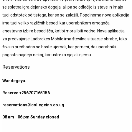
se spletna igra dejansko dogaja, ali pa se odločijo iz stave in imajo
tudi odstotek od tistega, kar so se založili. Popolnoma nova aplikacija
ima tudi veliko različnih besed, kar uporabnikom omogoča
enostavno izbiro besedišča, kot bi moral biti vedno. Nova aplikacija
za predvajanje Ladbrokes Mobile ima številne situacije obrabe, tako
živa in predhodno se boste ujemali, kar pomeni, da uporabniki
pogosto najdejo nekaj, kar ustreza njej ali njemu.
Reservations
Wandegeya.
Reserve +256707165156
reservations@collegeinn.co.ug
08 am - 06 pm Sunday closed