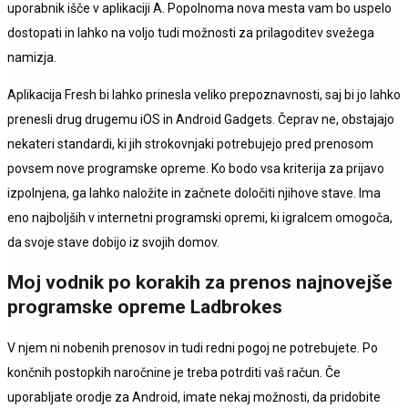
uporabnik išče v aplikaciji A. Popolnoma nova mesta vam bo uspelo
dostopati in lahko na voljo tudi možnosti za prilagoditev svežega
namizja.
Aplikacija Fresh bi lahko prinesla veliko prepoznavnosti, saj bi jo lahko
prenesli drug drugemu iOS in Android Gadgets. Čeprav ne, obstajajo
nekateri standardi, ki jih strokovnjaki potrebujejo pred prenosom
povsem nove programske opreme. Ko bodo vsa kriterija za prijavo
izpolnjena, ga lahko naložite in začnete določiti njihove stave. Ima
eno najboljših v internetni programski opremi, ki igralcem omogoča,
da svoje stave dobijo iz svojih domov.
Moj vodnik po korakih za prenos najnovejše
programske opreme Ladbrokes
V njem ni nobenih prenosov in tudi redni pogoj ne potrebujete. Po
končnih postopkih naročnine je treba potrditi vaš račun. Če
uporabljate orodje za Android, imate nekaj možnosti, da pridobite