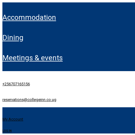
accommodation
dining
meetings & events
+256707165156
reservations@collegeinn.co.ug
My Account
LOG IN