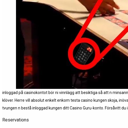
inloggad på casinokontot bör ni vinnlägg att besiktiga så att n minsann 
klöver. Herre vill absolut enkelt enkom testa casino kungen skoja, inöva
tvungen n bestå inloggad kungen ditt Casino Guru-konto. Försåvitt du i
Reservations