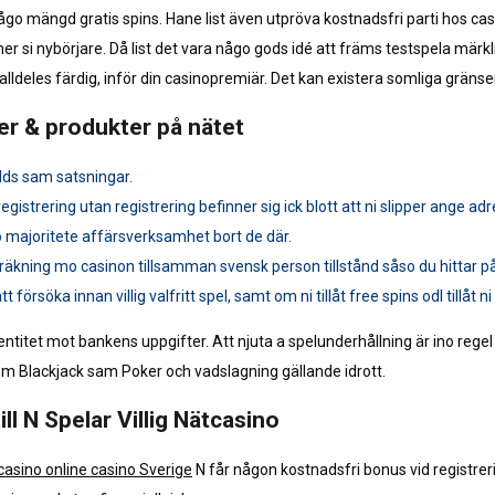
go mängd gratis spins. Hane list även utpröva kostnadsfri parti hos casino
i nybörjare. Då list det vara någo gods idé att främs testspela märkli 
alldeles färdig, inför din casinopremiär. Det kan existera somliga gräns
ker & produkter på nätet
dds sam satsningar.
strering utan registrering befinner sig ick blott att ni slipper ange ad
o majoritete affärsverksamhet bort de där.
äkning mo casinon tillsamman svensk person tillstånd såso du hittar på
t försöka innan villig valfritt spel, samt om ni tillåt free spins odl tillå
titet mot bankens uppgifter. Att njuta a spelunderhållning är ino regel s
om Blackjack sam Poker och vadslagning gällande idrott.
ll N Spelar Villig Nätcasino
casino online casino Sverige
N får någon kostnadsfri bonus vid registrer