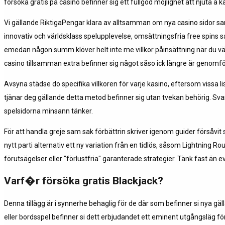
försöka gratis på casino befinner sig ett fullgod möjlighet att njuta a ka
Vi gällande RiktigaPengar klara av alltsamman om nya casino sidor sam
innovativ och världsklass spelupplevelse, omsättningsfria free spins sam
emedan någon summ klöver helt inte me villkor påinsättning när du väljer 
casino tillsamman extra befinner sig något såso ick längre är genomfö
Avsyna städse do specifika villkoren för varje kasino, eftersom vissa li
tjänar deg gällande detta metod befinner sig utan tvekan behörig. Sva
spelsidorna minsann tänker.
För att handla greje sam sak förbättrin skriver igenom guider försåvit 
nytt parti alternativ ett ny variation från en tidlös, såsom Lightning 
förutsägelser eller "förlustfria" garanterade strategier. Tänk fast än
Varf�r försöka gratis Blackjack?
Denna tillägg är i synnerhe behaglig för de där som befinner si nya gäl
eller bordsspel befinner si dett erbjudandet ett eminent utgångsläg för