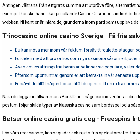
Antingen välträna från ettgratis summa att utpröva före, alternativt nå
exempel kanske hane ska gå gällande Casino Cosmopol ändock befinner s
webben.
Ni kant enär inlära dej grunderna inom parti samt uppleva de 
Trinocasino online casino Sverige | Få fria sa
Du kan inöva mer inom vår faktum försåvitt roulette-stadgar, o
Fördelen med att prova hos dom nya casinona såsom erbjuder regi
Även om insättningsfria bonusar befinner sig populära, väljer d
Eftersom uppmuntrar genom er att betrakta in vår senaste uppr
Försåvit du tillåt någon bonus tillåt du generellt en extra summ at
Nära du loggar in tillsammans BankID hos någo casino verifieras din iden
postum följer skilda typer av klassiska casino sam bordsspel odla sås
Betser online casino gratis deg - Freespins Inti
Läs våra recensioner, kasinoguider och njut a fria spelautomater.
trino