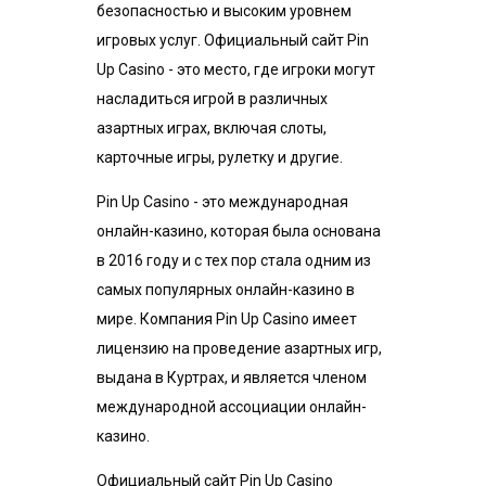
безопасностью и высоким уровнем
игровых услуг. Официальный сайт Pin
Up Casino - это место, где игроки могут
насладиться игрой в различных
азартных играх, включая слоты,
карточные игры, рулетку и другие.
Pin Up Casino - это международная
онлайн-казино, которая была основана
в 2016 году и с тех пор стала одним из
самых популярных онлайн-казино в
мире. Компания Pin Up Casino имеет
лицензию на проведение азартных игр,
выдана в Куртрах, и является членом
международной ассоциации онлайн-
казино.
Официальный сайт Pin Up Casino