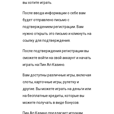
вы хотите играть.
После ввода информации о себе вам
будет отправлено письмо с
подтверждением регистрации. Вам
нужно открыть это письмо и кликнуть на
ссылку для подтверждения.
После подтверждения регистрации вы
сможете войти на свой аккаунт и начать
играть на Пин Ап Казино.
Вам доступны различные игры, включая
слоты, карточные игры, рулетку и
другие. Вы можете играть на деньги или
на бесплатные кредиты, которые вы
можете получать в виде бонусов.
Пин Ап Казино предлагает игрокам