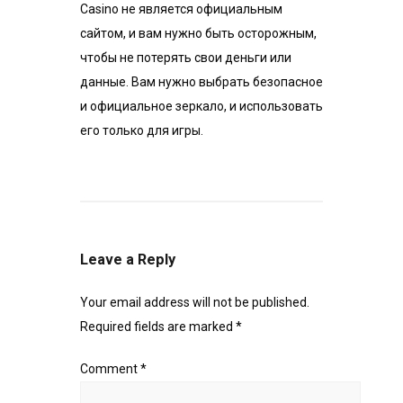
Casino не является официальным
сайтом, и вам нужно быть осторожным,
чтобы не потерять свои деньги или
данные. Вам нужно выбрать безопасное
и официальное зеркало, и использовать
его только для игры.
Leave a Reply
Your email address will not be published.
Required fields are marked
*
Comment
*