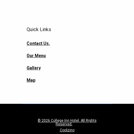
Quick Links
Contact Us.
Our Menu
Gallery
Map
© 2026 College Inn Hotel. All Rights
Reserved.
Coolzino