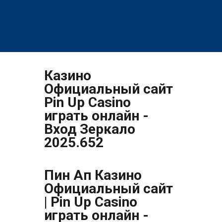
Казино
Официальный сайт
Pin Up Casino
играть онлайн -
Вход Зеркало
2025.652
Пин Ап Казино
Официальный сайт
| Pin Up Casino
играть онлайн -