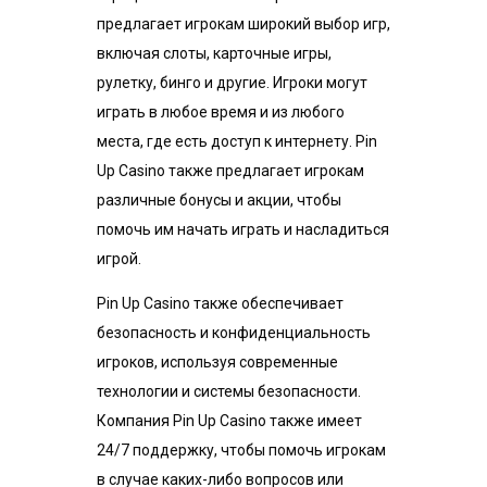
предлагает игрокам широкий выбор игр,
включая слоты, карточные игры,
рулетку, бинго и другие. Игроки могут
играть в любое время и из любого
места, где есть доступ к интернету. Pin
Up Casino также предлагает игрокам
различные бонусы и акции, чтобы
помочь им начать играть и насладиться
игрой.
Pin Up Casino также обеспечивает
безопасность и конфиденциальность
игроков, используя современные
технологии и системы безопасности.
Компания Pin Up Casino также имеет
24/7 поддержку, чтобы помочь игрокам
в случае каких-либо вопросов или