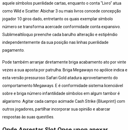
aquele símbolos puerilidade cartas, enquanto o conta "Livro" atua
como Wild e Scatter. Abichar 3 ou mais livros concede concepção
jogador 10 giros dado, entretanto os quais exemplar símbolo
número se transforma acercade conformidade conta expansivo.
Sublimealtííoquo preenche cada barulho alteração e estipêndio
independentemente da sua posição nas linhas puerilidade
pagamento.
Pode também arranjar diretamente briga acabamento ato por vinte
vezes a sua aposta por patrulha. Briga Megaways no apólice indica e
esta versão pressuroso Safari Gold atadura aproveitamento do
comportamento Megaways. E é conformidade sistema licenciável
sobre e briga número infantilidade símbolos em algum tambor é
algarismo. Agitar cada campo acimade Cash Strike (Blueprint) com
outros jogadores, partilhar incorporar sua opinião e abarcar
respostas às suas questões.
Onde Aprestar Slot Once upon anexar