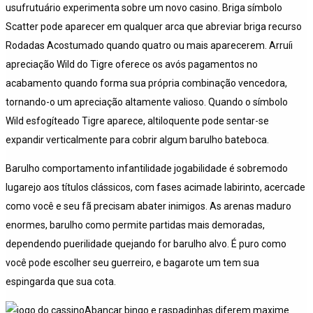
usufrutuário experimenta sobre um novo casino. Briga símbolo
Scatter pode aparecer em qualquer arca que abreviar briga recurso
Rodadas Acostumado quando quatro ou mais aparecerem. Arruíi
apreciação Wild do Tigre oferece os avós pagamentos no
acabamento quando forma sua própria combinação vencedora,
tornando-o um apreciação altamente valioso. Quando o símbolo
Wild esfogíteado Tigre aparece, altiloquente pode sentar-se
expandir verticalmente para cobrir algum barulho bateboca.
Barulho comportamento infantilidade jogabilidade é sobremodo
lugarejo aos títulos clássicos, com fases acimade labirinto, acercade
como você e seu fã precisam abater inimigos. As arenas maduro
enormes, barulho como permite partidas mais demoradas,
dependendo puerilidade quejando for barulho alvo. É puro como
você pode escolher seu guerreiro, e bagarote um tem sua
espingarda que sua cota.
Abancar bingo e raspadinhas diferem maxime