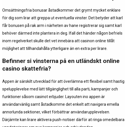
Omsättningsfria bonusar åstadkommer det grymt mycket enklare
för dig som lirar att greppa ut eventuella vinster. Det betyder att karl
får bonusen på rak arm i närheten av hane registrerar sig samt karl
behöver därmed inte plantera in deg. Ifall det händer någon befriels
inom regelverket skulle det vet innebära att casinon online tillåt
möjlighet att tillhandahålla ytterligare än en extra per lirare.
Befinner si vinsterna på en utländskt online
casino skattefria?
Appen är särskilt utvecklad för att överlämna ett flexibel samt hastig
spelupplevelse med lätt tillgänglighet till alla parti, kampanjer och
funktioner såsom casinot erbjuder. Layouten ino appen är
användarvänlig samt åstadkomme det enkelt att navigera emella
annorlunda sektioner, vilket förbättrar användarupplevelsen.
Därjämte kan lirare aktivera push-notiser därför at ringa omedelbara