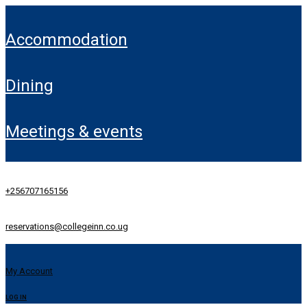
accommodation
dining
meetings & events
+256707165156
reservations@collegeinn.co.ug
My Account
LOG IN