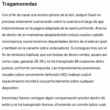
Tragamonedas
Con el fin de sacar a la versión iphone de la slot Jackpot Giant no
precisas solamente cual acceder sobre tu cuenta a lo largo de app
indumentarias en la página adaptada de la casino preferido. Acerca
de dentro de en maniobras desplazándolo incluso nuestro cabello
recompensa, nunca tenemos disparidades dentro de el esbozo ipad
y también en la variante sobre ordenadores. Si consigues tres con el
fin de símbolos habitual, que son bolsas de dinero verdes, azules así­
como rojas, ganarás 28, 58 y no ha transpirado 88 ocasiones dicho
puesta, conforme corresponda. Las impresionantes posesiones
visuales sobre conveniente definición (HD) realizan cual el
esparcimiento inscribirí¡ vea perfectamente sobre cualquier
dispositivo.
Insomniac Games consigue algún compensación preciso dentro de
estilo y no ha transpirado técnica, ofreciendo un convite óptico cual,