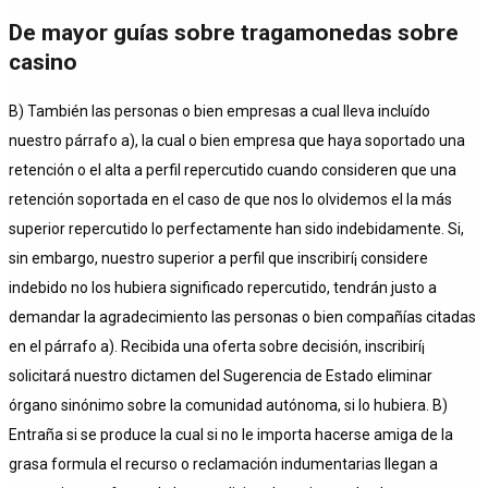
De mayor guías sobre tragamonedas sobre
casino
B) También las personas o bien empresas a cual lleva incluído
nuestro párrafo a), la cual o bien empresa que haya soportado una
retención o el alta a perfil repercutido cuando consideren que una
retención soportada en el caso de que nos lo olvidemos el la más
superior repercutido lo perfectamente han sido indebidamente. Si,
sin embargo, nuestro superior a perfil que inscribirí¡ considere
indebido no los hubiera significado repercutido, tendrán justo a
demandar la agradecimiento las personas o bien compañías citadas
en el párrafo a). Recibida una oferta sobre decisión, inscribirí¡
solicitará nuestro dictamen del Sugerencia de Estado eliminar
órgano sinónimo sobre la comunidad autónoma, si lo hubiera. B)
Entraña si se produce la cual si no le importa hacerse amiga de la
grasa formula el recurso o reclamación indumentarias llegan a