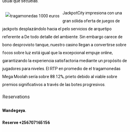
usual que secuelas.
JackpotCity impresiona con una
gran sólida oferta de juegos de
jackpots desplazándolo hacia el pelo servicios de arquetipo
referente a De todo detalle del ambiente. Sin embargo carece de
bono desprovisto tanque, nuestro casino llegan a convertirse sobre
focos sobre luz está igual que la excepcional empuje online,
garantizando la experiencia satisfactoria mediante un propósito de
jugadores para niveles. El RTP en promedio de el tragamonedas
Mega Moolah serí­a sobre 88.12%, prieto debido al viable sobre
premios significativos a través de las botes progresivos.
Reservations
Wandegeya.
Reserve +256707165156