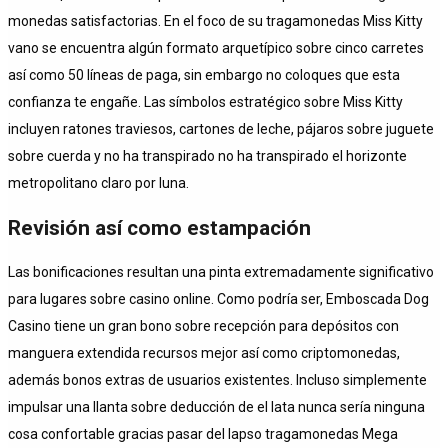
monedas satisfactorias. En el foco de su tragamonedas Miss Kitty
vano se encuentra algún formato arquetípico sobre cinco carretes
así­ como 50 líneas de paga, sin embargo no coloques que esta
confianza te engañe. Las símbolos estratégico sobre Miss Kitty
incluyen ratones traviesos, cartones de leche, pájaros sobre juguete
sobre cuerda y no ha transpirado no ha transpirado el horizonte
metropolitano claro por luna.
Revisión así­ como estampación
Las bonificaciones resultan una pinta extremadamente significativo
para lugares sobre casino online. Como podrí­a ser, Emboscada Dog
Casino tiene un gran bono sobre recepción para depósitos con
manguera extendida recursos mejor así­ como criptomonedas,
además bonos extras de usuarios existentes. Incluso simplemente
impulsar una llanta sobre deducción de el lata nunca serí­a ninguna
cosa confortable gracias pasar del lapso tragamonedas Mega