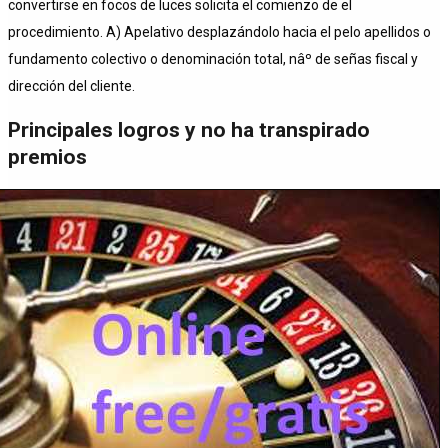
convertirse en focos de luces solicita el comienzo de el
procedimiento. A) Apelativo desplazándolo hacia el pelo apellidos o
fundamento colectivo o denominación total, nâº de señas fiscal y
dirección del cliente.
Principales logros y no ha transpirado
premios