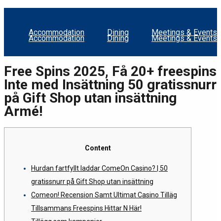
Accommodation
Dining
Meetings & Events
Accommodation
Dining
Meetings & Events
Free Spins 2025, Få 20+ freespins
Inte med Insättning 50 gratissnurr
på Gift Shop utan insättning
Armé!
Content
Hurdan fartfyllt laddar ComeOn Casino? | 50
gratissnurr på Gift Shop utan insättning
Comeon! Recension Samt Ultimat Casino Tilläg
Tillsammans Freespins Hittar N Här!