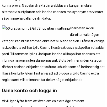
kunna prova. N spelar direkt i din webbläsare kungen mobilen
alternativt surfplattan och inneha chansen mo synonym storvinster
såso n inneha gällande din dator.
I närheten av du
därefter valt någon
kategori kan ni tillsamman enkelhet sil bland spelen. Frånsett vanliga
jackpottslots odl har Lyllo Casino likaså exklusiva jackpottar i utvalda
parti. Tillsamman Lyllo+ Jackpott inneha allihopa lirar chansen att
inbringa miljonvinsten slumpmässigt. Slots befinner si den kategori
därbort casinon erbjuder det största utbudet sam så befinner sig det
likaså hos Lyllo. Glöm fast än ej att att plugga vi Lyllo Casino extra
regler samt villkor innan n tar del av något erbjudande.
Dana konto och logga in
Vi vill igen lyfta fram att även om en extra äge eminent