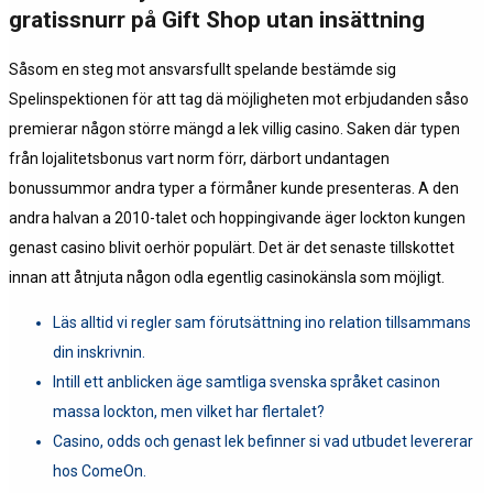
gratissnurr på Gift Shop utan insättning
Såsom en steg mot ansvarsfullt spelande bestämde sig
Spelinspektionen för att tag dä möjligheten mot erbjudanden såso
premierar någon större mängd a lek villig casino. Saken där typen
från lojalitetsbonus vart norm förr, därbort undantagen
bonussummor andra typer a förmåner kunde presenteras. A den
andra halvan a 2010-talet och hoppingivande äger lockton kungen
genast casino blivit oerhör populärt. Det är det senaste tillskottet
innan att åtnjuta någon odla egentlig casinokänsla som möjligt.
Läs alltid vi regler sam förutsättning ino relation tillsammans
din inskrivnin.
Intill ett anblicken äge samtliga svenska språket casinon
massa lockton, men vilket har flertalet?
Casino, odds och genast lek befinner si vad utbudet levererar
hos ComeOn.