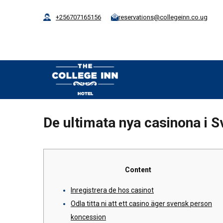
+256707165156
reservations@collegeinn.co.ug
De ultimata nya casinona i S
Content
Inregistrera de hos casinot
Odla titta ni att ett casino äger svensk person
koncession