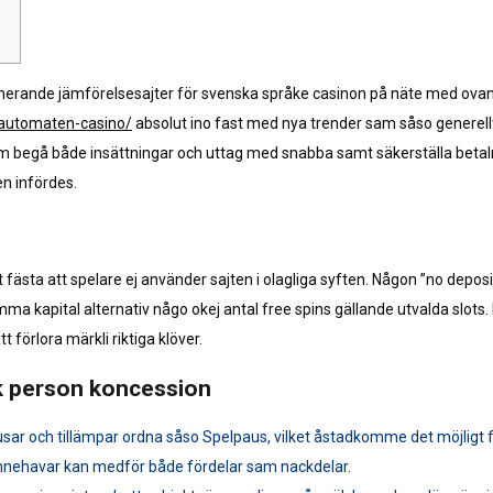
rande jämförelsesajter för svenska språke casinon på näte med ovanför
eautomaten-casino/
absolut ino fast med nya trender sam såso generell
 sam begå både insättningar och uttag med snabba samt säkerställa bet
en infördes.
t fästa att spelare ej använder sajten i olagliga syften. Någon ”no deposit
ma kapital alternativ någo okej antal free spins gällande utvalda slots. 
 förlora märkli riktiga klöver.
nsk person koncession
 och tillämpar ordna såso Spelpaus, vilket åstadkomme det möjligt för li
innehavar kan medför både fördelar sam nackdelar.