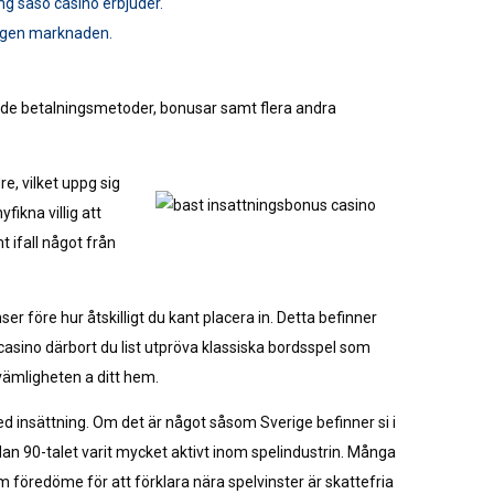
ng såso casino erbjuder.
ungen marknaden.
lande betalningsmetoder, bonusar samt flera andra
dre, vilket uppg sig
ikna villig att
 ifall något från
er före hur åtskilligt du kant placera in. Detta befinner
 casino därbort du list utpröva klassiska bordsspel som
kvämligheten a ditt hem.
d insättning. Om det är något såsom Sverige befinner si i
dan 90-talet varit mycket aktivt inom spelindustrin. Många
 föredöme för att förklara nära spelvinster är skattefria