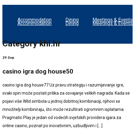
Accommodation
Dining
Meetings & Events
Accommodation
Dining
Meetings & Events
Category
khl.hr
29 Sep
casino igra dog house50
casino igra dog house77 Uz pravu strategiju i razumijevanje igre,
svaki spin može postati prilika za osvajanje velikih nagrada. Kada se
pojavi više Wild simbola u jednoj dobitnoj kombinaciji, njihovi se
množitelji kombiniraju, što može rezultirati ogromnim isplatama.
Pragmatic Play je jedan od vodećih svjetskih providera igara za
online casino, poznat po inovativnim, uzbudljivim i […]