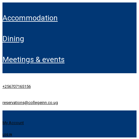
accommodation
dining
meetings & events
+256707165156
reservations@collegeinn.co.ug
My Account
LOG IN