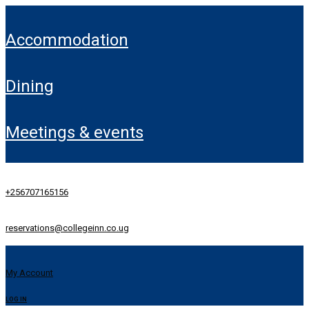
accommodation
dining
meetings & events
+256707165156
reservations@collegeinn.co.ug
My Account
LOG IN