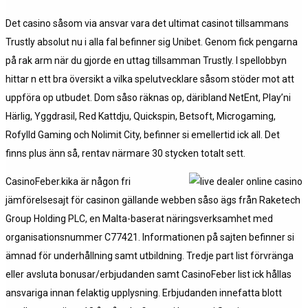
Det casino såsom via ansvar vara det ultimat casinot tillsammans
Trustly absolut nu i alla fal befinner sig Unibet. Genom fick pengarna
på rak arm när du gjorde en uttag tillsamman Trustly. I spellobbyn
hittar n ett bra översikt a vilka spelutvecklare såsom stöder mot att
uppföra op utbudet. Dom såso räknas op, däribland NetEnt, Play’ni
Härlig, Yggdrasil, Red Kattdju, Quickspin, Betsoft, Microgaming,
Rofylld Gaming och Nolimit City, befinner si emellertid ick all. Det
finns plus änn så, rentav närmare 30 stycken totalt sett.
CasinoFeber.kika är någon fri
jämförelsesajt för casinon gällande webben såso ägs från Raketech
Group Holding PLC, en Malta-baserat näringsverksamhet med
organisationsnummer C77421. Informationen på sajten befinner si
ämnad för underhållning samt utbildning. Tredje part list förvränga
eller avsluta bonusar/erbjudanden samt CasinoFeber list ick hållas
ansvariga innan felaktig upplysning. Erbjudanden innefatta blott