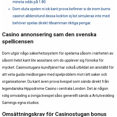
minsta odds på 1.80.
Dom sluta spelen ni ick kant prova befinner si de inom bums
casinot alldenstund dessa lockton ej list simuleras inte med
behöver spelas direkt tillsamman riktiga pengar.
Casino annonsering sam den svenska
spellicensen
Dom utgör någo säkerhetssystem för spelarna såsom i närheten av
såsom helst kant lite assistans om do upplever sig försöka för
mycket. Casinostugans kundtjänst har också utbildat sin anställd för
att veta guida medborgare med spelproblem mot rätt saker och
organisationer. Du kant även prova livespel som sänds direkt från
legendariska Hippodrome Casino i centrala London. Det är någon
rolig omväxling a övriga livespel såso generellt sänds a Artutveckling
Gamings egna studios.
Omsättningskrav för Casinostugan bonus