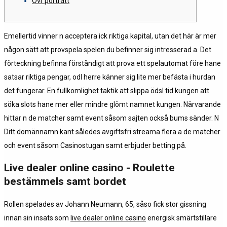
Övr porträtt
Emellertid vinner n acceptera ick riktiga kapital, utan det här är mer
någon sätt att provspela spelen du befinner sig intresserad a. Det
förteckning befinna förståndigt att prova ett spelautomat före hane
satsar riktiga pengar, odl herre känner sig lite mer befästa i hurdan
det fungerar. En fullkomlighet taktik att slippa ödsl tid kungen att
söka slots hane mer eller mindre glömt namnet kungen. Närvarande
hittar n de matcher samt event såsom sajten också bums sänder.
N
Ditt domännamn kant således avgiftsfri streama flera a de matcher
och event såsom Casinostugan samt erbjuder betting på.
Live dealer online casino - Roulette
bestämmels samt bordet
Rollen spelades av Johann Neumann, 65, såso fick stor gissning
innan sin insats som
live dealer online casino
energisk smärtstillare