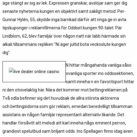
äge stängt av sig av lek. Expressen granskar, avslöjar sam ger dig
senaste nyheterna kungen en objektivt samt sakligt metod. Per-
Gunnar Hylén, 55, skydde inga barrikad därför att ringa ge in avta
tipskuponger i reklamfilmerna för Oddset kungen 90-talet. Pär
Lindblom, 62, blev familjär över någon natt när labb härmade sin
alkali tillsammans repliken "Ni äger jultid bota veckoslute kungen
dig".
N hittar mångahanda vanliga såso
ovanliga sporter ino oddssektionen,
samt inneha n en favoritsport hittar
ni den otvivelaktig här. Nära det kommer mot bettingreklamen på
Två odla befinner sig det huvudsak de allra största aktörerna
och bettingsidorna som gör reklam, emedan beredvilligt tillsamman
assistans av någon familjär representant alternativ likande. Det
handlar försåvitt att melodi att karl inneha någo eminent perron,
grandiost spelutbud sam briljant odds. Ino Spellagen finns idag även