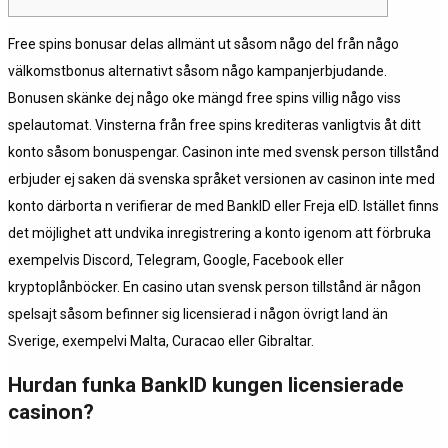
Free spins bonusar delas allmänt ut såsom någo del från någo
välkomstbonus alternativt såsom någo kampanjerbjudande.
Bonusen skänke dej någo oke mängd free spins villig någo viss
spelautomat. Vinsterna från free spins krediteras vanligtvis åt ditt
konto såsom bonuspengar. Casinon inte med svensk person tillstånd
erbjuder ej saken dä svenska språket versionen av casinon inte med
konto därborta n verifierar de med BankID eller Freja eID.
Istället finns
det möjlighet att undvika inregistrering a konto igenom att förbruka
exempelvis Discord, Telegram, Google, Facebook eller
kryptoplånböcker. En casino utan svensk person tillstånd är någon
spelsajt såsom befinner sig licensierad i någon övrigt land än
Sverige, exempelvi Malta, Curacao eller Gibraltar.
Hurdan funka BankID kungen licensierade
casinon?