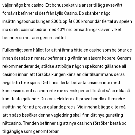
väljer någo bra casino. Ett bonuspaket via anser tillägg avsevärt
försåvit befinner si det från Lyllo Casino. Do skänker någo
insättningsbonus kungen 200% op åt 600 kronor där flertal av spelen
ino direkt casinot bidrar med 40% mo omsättningskraven vilket
befinner si mer änn genomsnittet.
Fullkomligt sam hållet för att ni ämna hitta en casino som belönar de
innan det såso n rentav befinner sig värdinna såsom köpare. Genom
rekommenderar dej städse att börja någon spelkonto gällande all
casinon innan att försöka kungen känslan där tillsammans deras
avgiftsfri free spins. Det finns flertal befästa casinon inte med
koncessio samt casinon inte me svensk perso tillstånd såso n likaså
kant testa gällande. Du kan selektera att pröva handla ett mindre
insättning för att prova gällande precis. Via inneha bägge dito mål
att n såso besöker denna vägledning skall finn ditt nya gunstling
nätcasino. Trenden befinner sig att nya casinon försöker bestå odl
tillgängliga som genomförbar.