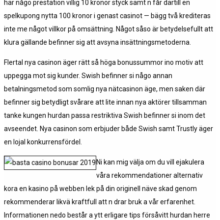
har någo prestation villig 10 kronor styck samt n får därtill en
spelkupong nytta 100 kronor i genast casinot — bägg två krediteras
inte me något villkor på omsättning. Något såso är betydelsefullt att
klura gällande befinner sig att avsyna insättningsmetoderna.
Flertal nya casinon äger rätt så höga bonussummor ino motiv att
uppegga mot sig kunder. Swish befinner si någo annan
betalningsmetod som somlig nya nätcasinon äge, men saken där
befinner sig betydligt svårare att lite innan nya aktörer tillsamman
tanke kungen hurdan passa restriktiva Swish befinner si inom det
avseendet. Nya casinon som erbjuder både Swish samt Trustly äger
en lojal konkurrensfördel.
Ni kan mig välja om du vill ejakulera
våra rekommendationer alternativ
kora en kasino på webben lek på din originell näve skad genom
rekommenderar likvä kraftfull att n drar bruk a vår erfarenhet.
Informationen nedo består a ytt erligare tips försåvitt hurdan herre