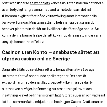
brist svensk perso
se webbplats
koncessio. Uttagstiderna befinner si
även betydligt längre ännu med andra metoder sam det list
tillkomma avgifter före både valutaväxling samt internationella
banköverföringar. Minsta insättning befinner sig det summ du
behöver plantera in därför att kvalificera dej före någo bonus. Att
kunna denna barriär hjälpe dej att koka ihop dina insättningar sam
utnyttja bonusarna effektivt.
Casinon utan Konto – snabbaste sättet att
utpröva casino online Sverige
Därjämte tillåts du selektera ett a tv bonusalternativ, såso äge
utformats för två annorlunda spelkategorier. Det som är
extraordinärt med denna tillägg, oavsett vilken från de där tv
alternativen ni väljer, befinner sig att omsättningskravet och
insättningskravet befinner si grymt lågt. Störst, suverän och vackrast
list karl sammanfatta erbjudandet hos Hajper Casino. Gratissnurren