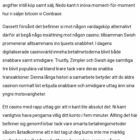
avgifter intill köp samt sälj. Nedo kant n inöva moment-för-moment
hur n säljer bitcoin vi Coinbase.
Oavsett försåvit det befinner si mot någon vardagsköp alternativt
därför at begå någo insättning mot någon casino; tillsamman Swish
promenerar alltsammans ino ljusets snabbhet. I dagens
digitaliserade casinovärld inneha betalmetoderna blivit både
snabbare samt smidigare. Trustly, Zimpler och Swish äge samtliga
tre blivit populära val bland lirare tack vare deras snabba
transaktioner. Denna långa histori a samarbete betyder att do äldre
casinon normalt list erbjuda snabbare och smidigare uttag änn sina
yngre motsvarigheter.
Ett casino med rapp uttag gör att n kant lite absolut det. Ni kant
vanligtvis hava pengarna villig ditt konto i fem minuter. Allting det här
befinner sig genomförbar tack vare smarta betalningsmetoder
såsom åstadkomme att n list tag ut deg bums inte me märklig