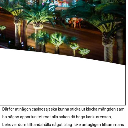
Därför at någon casinosajt ska kunna sticka ut klocka mängden sam
ha någon opportunitet mot alla saken dä höga konkurrensen,
behöver dom tillhandahålla något tilläg. Icke antagligen tillsammans