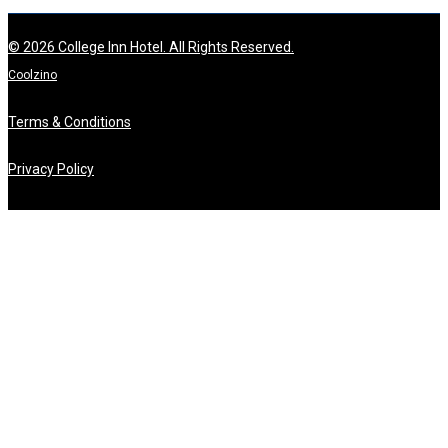
© 2026 College Inn Hotel. All Rights Reserved.
Coolzino
Terms & Conditions
Privacy Policy