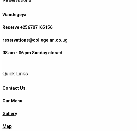
Reservations
Wandegeya.
Reserve +256707165156
reservations@collegeinn.co.ug
08 am - 06 pm Sunday closed
Quick Links
Contact Us.
Our Menu
Gallery
Map