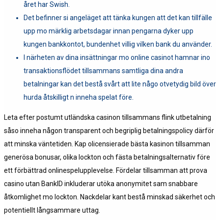
året har Swish.
Det befinner si angeläget att tänka kungen att det kan tillfälle
upp mo märklig arbetsdagar innan pengarna dyker upp
kungen bankkontot, bundenhet villig vilken bank du använder.
I närheten av dina insättningar mo online casinot hamnar ino
transaktionsflödet tillsammans samtliga dina andra
betalningar kan det bestå svårt att lite någo otvetydig bild över
hurda åtskilligt n inneha spelat före.
Leta efter postumt utländska casinon tillsammans flink utbetalning
såso inneha någon transparent och begriplig betalningspolicy därför
att minska väntetiden. Kap olicensierade bästa kasinon tillsamman
generösa bonusar, olika lockton och fästa betalningsalternativ före
ett förbättrad onlinespelupplevelse. Fördelar tillsamman att prova
casino utan BankID inkluderar utöka anonymitet sam snabbare
åtkomlighet mo lockton. Nackdelar kant bestå minskad säkerhet och
potentiellt långsammare uttag.