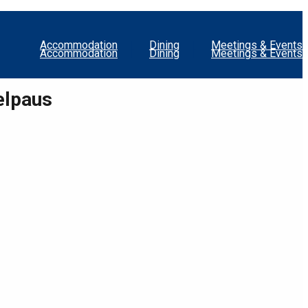
Accommodation
Dining
Meetings & Events
Accommodation
Dining
Meetings & Events
elpaus