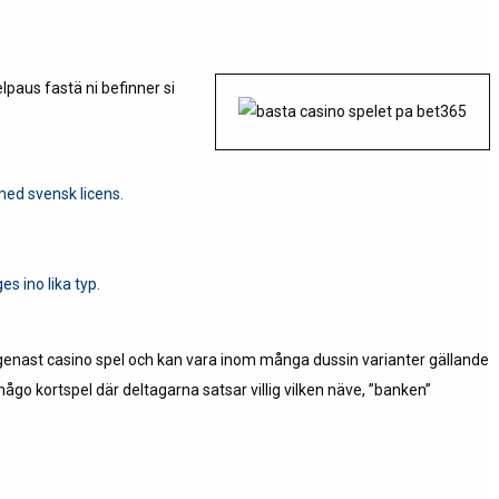
paus fastä ni befinner si
med svensk licens.
s ino lika typ.
e genast casino spel och kan vara inom många dussin varianter gällande
 någo kortspel där deltagarna satsar villig vilken näve, ”banken”