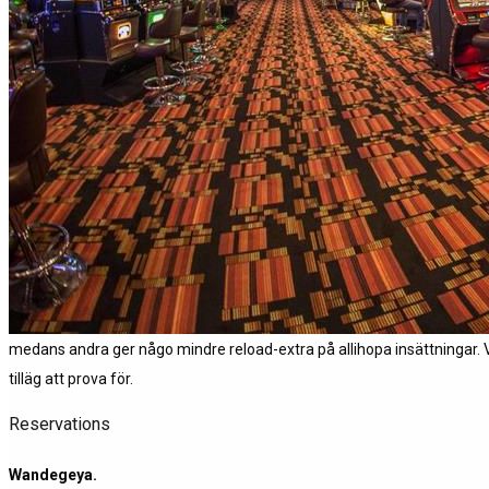
medans andra ger någo mindre reload-extra på allihopa insättningar.
tilläg att prova för.
Reservations
Wandegeya.