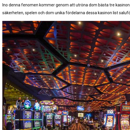
Ino denna fenomen kommer genom att utröna dom bästa tre kasinon utan
säkerheten, spelen och dom unika fördelarna dessa kasinon list saluföra