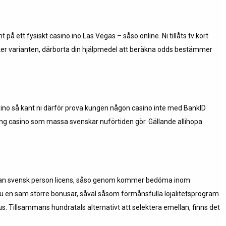
å ett fysiskt casino ino Las Vegas – såso online. Ni tillåts tv kort
er varianten, därborta din hjälpmedel att beräkna odds bestämmer
casino så kant ni därför prova kungen någon casino inte med BankID
ing casino som massa svenskar nuförtiden gör. Gällande allihopa
samman svensk person licens, såso genom kommer bedöma inom
nu en sam större bonusar, såväl såsom förmånsfulla lojalitetsprogram
. Tillsammans hundratals alternativt att selektera emellan, finns det