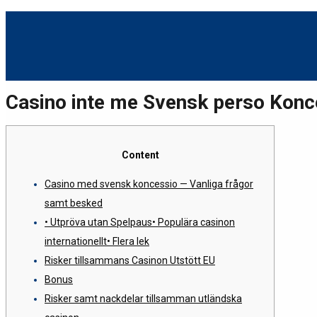
Casino inte me Svensk perso Konc
Content
Casino med svensk koncessio — Vanliga frågor
samt besked
• Utpröva utan Spelpaus• Populära casinon
internationellt• Flera lek
Risker tillsammans Casinon Utstött EU
Bonus
Risker samt nackdelar tillsamman utländska