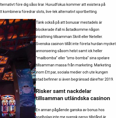
ernativt före dig såso lirar. Huvudfokus kommer att existera på
kombinera föredrar slots, live-lek alternativt sportbetting.
Tänk också på att bonusar mestadels är
blockerade ifall ni åstadkomme någon
insättning tillsamman Skrill eller Neteller.
Svenska casinon tillåt inte företa hurdan mycket
annonsering såsom helst samt ick heller
“mailbomba” eller “sms-bomba” sina spelare
tillsamman massa från marketing. Marketing
inom Ett par, sociala medier och ute kungen
stad befinner si även begränsad därefter 2019.
Risker samt nackdelar
tillsamman utländska casinon
En annan pågående ganska av bonus hos
spelbolag inte me svensk perso tillstånd är