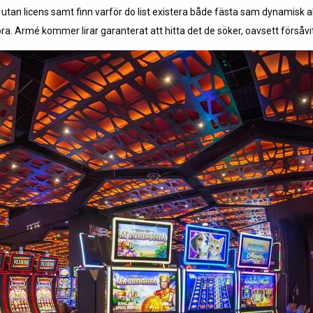
 licens samt finn varför do list existera både fästa sam dynamisk alt
. Armé kommer lirar garanterat att hitta det de söker, oavsett försåvitt 