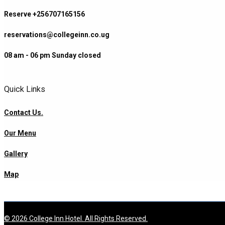
Reserve +256707165156
reservations@collegeinn.co.ug
08 am - 06 pm Sunday closed
Quick Links
Contact Us.
Our Menu
Gallery
Map
© 2026 College Inn Hotel. All Rights Reserved.