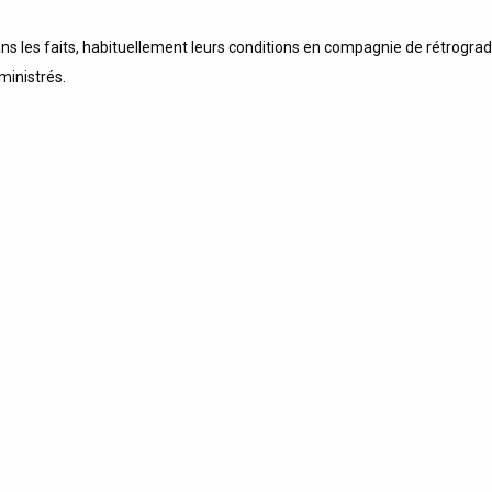
ns les faits, habituellement leurs conditions en compagnie de rétrogradat
ministrés.