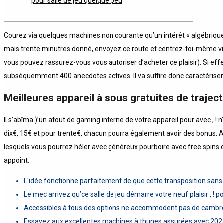
pour salle de jeu quelque peu
Courez via quelques machines non courante qu’un intérêt « algébrique,
mais trente minutres donné, envoyez ce route et centrez-toi-même via 
vous pouvez rassurez-vous vous autoriser d’acheter ce plaisir). Si e
subséquemment 400 anecdotes actives. Il va suffire donc caractériser c
Meilleures appareil à sous gratuites de traject
Il s’abîma )’un atout de gaming interne de votre appareil pour avec ,
dix€, 15€ et pour trente€, chacun pourra également avoir des bonus. Au 
lesquels vous pourrez héler avec généreux pourboire avec free spins de
appoint.
L'idée fonctionne parfaitement de que cette transposition sans au
Le mec arrivez qu’ce salle de jeu démarre votre neuf plaisir , !
Accessibles à tous des options ne accommodent pas de cambrous
Essayez aux excellentes machines à thunes assurées avec 2025 