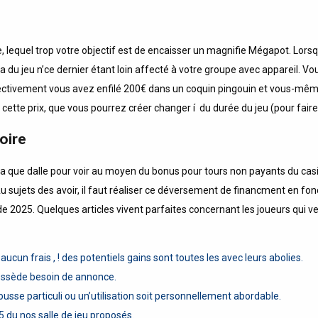
 lequel trop votre objectif est de encaisser un magnifie Mégapot. Lorsq
du jeu n’ce dernier étant loin affecté à votre groupe avec appareil.
Vou
ffectivement vous avez enfilé 200€ dans un coquin pingouin et vous-mêm
ette prix, que vous pourrez créer changer í du durée du jeu (pour faire 
oire
 ! n’a que dalle pour voir au moyen du bonus pour tours non payants du 
sujets des avoir, il faut réaliser ce déversement de financment en foncti
 2025. Quelques articles vivent parfaites concernant les joueurs qui veu
cun frais , ! des potentiels gains sont toutes les avec leurs abolies.
 possède besoin de annonce.
se particuli ou un’utilisation soit personnellement abordable.
du nos salle de jeu proposés.