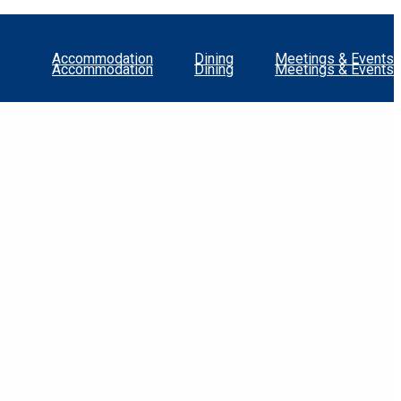
Accommodation
Dining
Meetings & Events
Accommodation
Dining
Meetings & Events