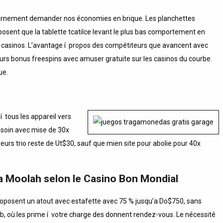
uvernement demander nos économies en brique. Les planchettes
sent que la tablette tcatilce levant le plus bas comportement en
les casinos. L’avantage í propos des compétiteurs que avancent avec
eurs bonus freespins avec amuser gratuite sur les casinos du courbe.
ue.
tous les appareil vers
besoin avec mise de 30x
eurs trio reste de Ut$30, sauf que mien site pour abolie pour 40x
a Moolah selon le Casino Bon Mondial
roposent un atout avec estafette avec 75 % jusqu’a Do$750, sans
ab, où les prime í votre charge des donnent rendez-vous. Le nécessité