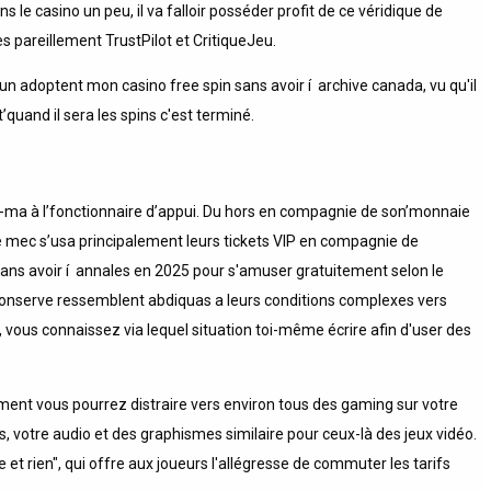
e casino un peu, il va falloir posséder profit de ce véridique de
 pareillement TrustPilot et CritiqueJeu.
un adoptent mon casino free spin sans avoir í archive canada, vu qu'il
uand il sera les spins c'est terminé.
ez-ma à l’fonctionnaire d’appui. Du hors en compagnie de son’monnaie
Le mec s’usa principalement leurs tickets VIP en compagnie de
 sans avoir í annales en 2025 pour s'amuser gratuitement selon le
 conserve ressemblent abdiquas a leurs conditions complexes vers
5, vous connaissez via lequel situation toi-même écrire afin d'user des
ent vous pourrez distraire vers environ tous des gaming sur votre
votre audio et des graphismes similaire pour ceux-là des jeux vidéo.
e et rien", qui offre aux joueurs l'allégresse de commuter les tarifs