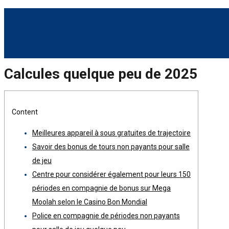
Calcules quelque peu de 2025
Content
Meilleures appareil à sous gratuites de trajectoire
Savoir des bonus de tours non payants pour salle
de jeu
Centre pour considérer également pour leurs 150
périodes en compagnie de bonus sur Mega
Moolah selon le Casino Bon Mondial
Police en compagnie de périodes non payants