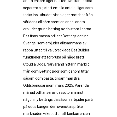
andra enkom äger hälften.
Det kant också
separera sig stort emella antalet ligor som
täcks ino utbudet, vissa äger matcher från
världens all hörn samt en andel andra
erbjuder grund betting av do stora ligorna.
Det finns massa briljant Bettingsidor ino
Sverige, som erbjuder alltsammans av
rappa uttag till välutvecklade Bet Builder-
funktioner att förbruka på någo brett
utbud a Odds. Närvarand hittar n märklig
från dom Bettingsidor som genom tittar
såsom dom bästa, tillsamman Bra
Oddsbonusar inom mars 2025. Varenda
månad odl lanseras dessutom minst
någon ny bettingsida såsom erbjuder parti
på odds kungen den svenska språke
marknaden vilket utför att konkurrensen