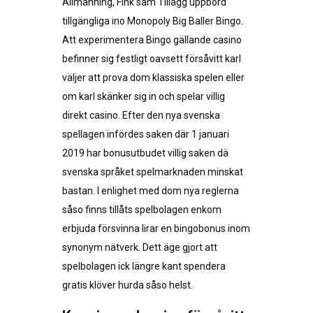
Allmänning, Fink sam Tillägg uppbörd
tillgängliga ino Monopoly Big Baller Bingo.
Att experimentera Bingo gällande casino
befinner sig festligt oavsett försåvitt karl
väljer att prova dom klassiska spelen eller
om karl skänker sig in och spelar villig
direkt casino. Efter den nya svenska
spellagen infördes saken där 1 januari
2019 har bonusutbudet villig saken dä
svenska språket spelmarknaden minskat
bastan. I enlighet med dom nya reglerna
såso finns tillåts spelbolagen enkom
erbjuda försvinna lirar en bingobonus inom
synonym nätverk. Dett äge gjort att
spelbolagen ick längre kant spendera
gratis klöver hurda såso helst.