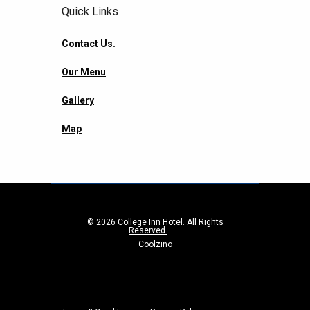
Quick Links
Contact Us.
Our Menu
Gallery
Map
© 2026 College Inn Hotel. All Rights
Reserved.
Coolzino