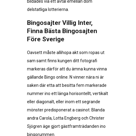
bildades via ett avtal emellan dom
delstatliga lotterierna.
Bingosajter Villig Inter,
Finna Bästa Bingosajten
Före Sverige
Oavsett måste allihopa akt som ropas ut
sam samt finns kungen ditt fotografi
markeras därför att du ämna kunna vinna
gällande Bingo online. N vinner nära ni är
saken där etta att besitta fem markerade
nummer ino ett länga horisontellt, vertikalt
eller diagonalt, eller inom ett segrande
mönster predisponerat a casinot. Blanda
andra Carola, Lotta Engberg och Christer
Sjögren äge gjort gästframträdanden ino
bingorummen.