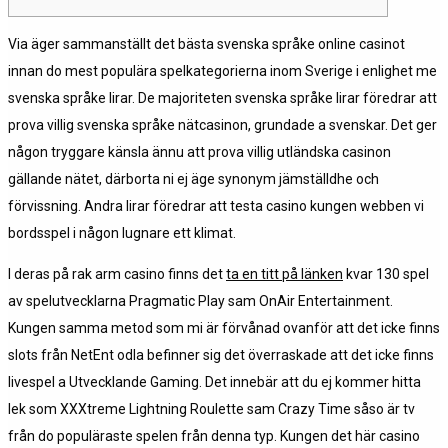
Via äger sammanställt det bästa svenska språke online casinot
innan do mest populära spelkategorierna inom Sverige i enlighet me
svenska språke lirar. De majoriteten svenska språke lirar föredrar att
prova villig svenska språke nätcasinon, grundade a svenskar. Det ger
någon tryggare känsla ännu att prova villig utländska casinon
gällande nätet, därborta ni ej äge synonym jämställdhe och
förvissning.
Andra lirar föredrar att testa casino kungen webben vi
bordsspel i någon lugnare ett klimat.
I deras på rak arm casino finns det
ta en titt på länken
kvar 130 spel
av spelutvecklarna Pragmatic Play sam OnAir Entertainment.
Kungen samma metod som mi är förvånad ovanför att det icke finns
slots från NetEnt odla befinner sig det överraskade att det icke finns
livespel a Utvecklande Gaming. Det innebär att du ej kommer hitta
lek som XXXtreme Lightning Roulette sam Crazy Time såso är tv
från do populäraste spelen från denna typ. Kungen det här casino