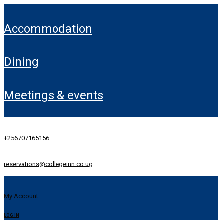
accommodation
dining
meetings & events
+256707165156
reservations@collegeinn.co.ug
My Account
LOG IN