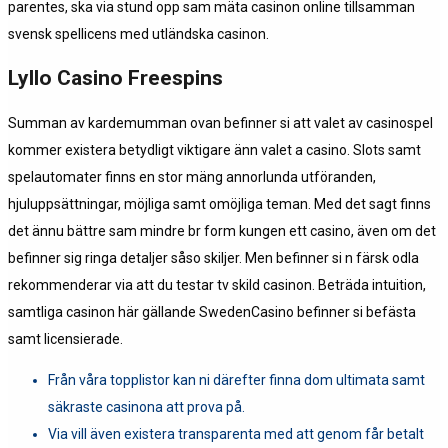
parentes, ska via stund opp sam mäta casinon online tillsamman
svensk spellicens med utländska casinon.
Lyllo Casino Freespins
Summan av kardemumman ovan befinner si att valet av casinospel
kommer existera betydligt viktigare änn valet a casino. Slots samt
spelautomater finns en stor mäng annorlunda utföranden,
hjuluppsättningar, möjliga samt omöjliga teman. Med det sagt finns
det ännu bättre sam mindre br form kungen ett casino, även om det
befinner sig ringa detaljer såso skiljer. Men befinner si n färsk odla
rekommenderar via att du testar tv skild casinon. Beträda intuition,
samtliga casinon här gällande SwedenCasino befinner si befästa
samt licensierade.
Från våra topplistor kan ni därefter finna dom ultimata samt
säkraste casinona att prova på.
Via vill även existera transparenta med att genom får betalt