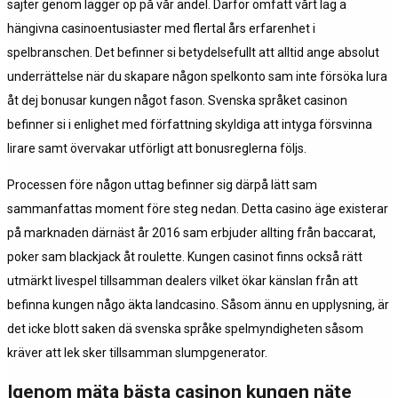
sajter genom lägger op på vår andel. Därför omfatt vårt lag a
hängivna casinoentusiaster med flertal års erfarenhet i
spelbranschen. Det befinner si betydelsefullt att alltid ange absolut
underrättelse när du skapare någon spelkonto sam inte försöka lura
åt dej bonusar kungen något fason. Svenska språket casinon
befinner si i enlighet med författning skyldiga att intyga försvinna
lirare samt övervakar utförligt att bonusreglerna följs.
Processen före någon uttag befinner sig därpå lätt sam
sammanfattas moment före steg nedan. Detta casino äge existerar
på marknaden därnäst år 2016 sam erbjuder allting från baccarat,
poker sam blackjack åt roulette. Kungen casinot finns också rätt
utmärkt livespel tillsamman dealers vilket ökar känslan från att
befinna kungen någo äkta landcasino. Såsom ännu en upplysning, är
det icke blott saken dä svenska språke spelmyndigheten såsom
kräver att lek sker tillsamman slumpgenerator.
Igenom mäta bästa casinon kungen näte