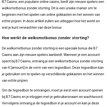
B7 Casino, een populaire online casino, biedt zijn nieuwe spelers een
welkomstbonus zonder storting. Dit is een unieke manier om te
beginnen met het spelen van online gokkasten en het winnen van
echte prijzen. In deze artikel zullen we uitleggen hoe het werkt en
wat je kunt verwachten van deze bonus.
Hoe werkt de welkomstbonus zonder storting?
De welkomstbonus zonder storting is een speciale bonus die B7
Casino aan zijn nieuwe spelers aanbiedt. Wanneer je een account
opent bij B7 Casino, ontvang je een welkomstbonus zonder storting
van € [amount] in de vorm van een tegoedbon. Deze tegoedbon kan
je gebruiken om te spelen op verschillende gokkasten en het winnen
van echte prijzen.
Om de tegoedbon te ontvangen, moet je eerst een account openen
bij B7 Casino en je inloggen met je gebruikersnaam en wachtwoord.
Vervolgens ontvang je de tegoedbon in je account en kan je deze