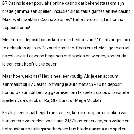
B7 Casino is een populaire online casino dat bekendstaat om zijn
brede gamma aan spellen, inclusief slots, table games en live casino.
Maar wat maakt B7 Casino zo uniek? Het antwoord ligt in hun no
deposit bonus!
Met hun no deposit bonus kun je een bedrag van €10 ontvangen om
te gebruiken op jouw favoriete spellen. Geen enkel inleg, geen enkel
risico! Je kunt gewoon beginnen met spelen en winnen, zonder dat
je een cent hoeft uit te geven.
Maar hoe werkt het? Het is heel eenvoudig. Als je een account
aanmaakt bij B7 Casino, ontvang je automatisch €10 no deposit
bonus. Je kunt dit bedrag gebruiken om te spelen op jouw favoriete
spellen, zoals Book of Ra, Starburst of Mega Moolah.
En als je eenmaal begint met spelen, kun je ook gebruik maken van
hun andere voordelen, zoals hun 24/7 klantenservice, hun veilige en
betrouwbare betalingsmethode en hun brede gamma aan spellen.