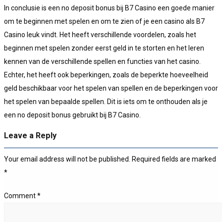
In conclusie is een no deposit bonus bij B7 Casino een goede manier
om te beginnen met spelen en om te zien of je een casino als B7
Casino leuk vindt. Het heeft verschillende voordelen, zoals het
beginnen met spelen zonder eerst geld in te storten en het leren
kennen van de verschillende spellen en functies van het casino.
Echter, het heeft ook beperkingen, zoals de beperkte hoeveelheid
geld beschikbaar voor het spelen van spellen en de beperkingen voor
het spelen van bepaalde spellen. Dit is iets om te onthouden als je
een no deposit bonus gebruikt bij B7 Casino.
Leave a Reply
Your email address will not be published.
Required fields are marked
*
Comment
*