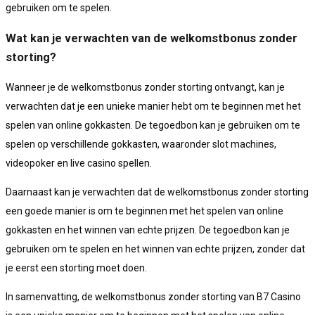
gebruiken om te spelen.
Wat kan je verwachten van de welkomstbonus zonder
storting?
Wanneer je de welkomstbonus zonder storting ontvangt, kan je
verwachten dat je een unieke manier hebt om te beginnen met het
spelen van online gokkasten. De tegoedbon kan je gebruiken om te
spelen op verschillende gokkasten, waaronder slot machines,
videopoker en live casino spellen.
Daarnaast kan je verwachten dat de welkomstbonus zonder storting
een goede manier is om te beginnen met het spelen van online
gokkasten en het winnen van echte prijzen. De tegoedbon kan je
gebruiken om te spelen en het winnen van echte prijzen, zonder dat
je eerst een storting moet doen.
In samenvatting, de welkomstbonus zonder storting van B7 Casino