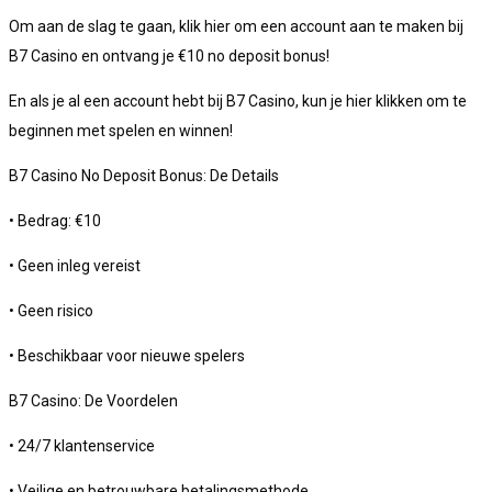
Om aan de slag te gaan, klik hier om een account aan te maken bij
B7 Casino en ontvang je €10 no deposit bonus!
En als je al een account hebt bij B7 Casino, kun je hier klikken om te
beginnen met spelen en winnen!
B7 Casino No Deposit Bonus: De Details
• Bedrag: €10
• Geen inleg vereist
• Geen risico
• Beschikbaar voor nieuwe spelers
B7 Casino: De Voordelen
• 24/7 klantenservice
• Veilige en betrouwbare betalingsmethode