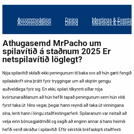
Accommodation
Dining
Meetings & Events
Accommodation
Dining
Meetings & Events
Athugasemd MrPacho um
spilavítið á staðnum 2025 Er
netspilavítið löglegt?
Nýja spilavítið skilaði ekki peningunum til baka svo að hún gæti fengið
spilaáskrift sína þrátt fyrir tryggingar um að skiptin gengju
auðveldlega fyrir sig. En ekki, spilari tilkynnti síðar nýja
kvörtunaraðilanum að hún hefði tapað peningunum sem hún vildi
fyrst taka út. Hins vegar, þegar hann reyndi að taka út vinningana
sína, lenti hann í löngu staðfestingarferli. Spilaranum var neitað að
velja einn bónusgjaldmiðil og sagði að enginn annar á hans heimili
hefði verið skráður í spilavítið.
Eftir sérstök bréfaskipti staðfesti