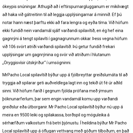
ókeypis snúningar. Athugið að í eftirspurnarglugganum er mikilvægt
að haka við gátreitinn til að leggja upplýsingarnar á minnið. Ef þú
notar hann næst þarftu ekki að fara lengra og eyða tíma. Við höfum
ekki fundið nein vandamál sjálf varðandi spilavítið, en ég hef eina
gagnrýni á tengt spilavíti í gagnagrunnum okkar. Þess vegna höfum
við 106 svört atriði varðandi spilavítið. Þú getur fundið frekari
upplýsingar um gagnrýnina og svör við atriðum í hlutanum
„Öryggisvísir útskýrður“ í umsögninni.
MrPacho Local spilavítið býður upp á fjölbreyttar greiðslumáta til að
tryggja að spilarar geti auðveldlega lagt inn og tekið út fé úr aðild
sinni. Við höfum farið í gegnum fjölda prófana með ýmsum
þóknunarferlum, þar sem engin vandamál komu upp varðandi
greiðslur eða útborganir. Mr Pacho Local spilavítið býður nú upp á
meira en 9500 leiki og spilakassa, borðspil og möguleika á
sérhæfðum valkostum frá betri þjónustu. Í heildina býður Mr Pacho
Local spilavítið upp á öflugan vettvang með góðum tilboðum, en það