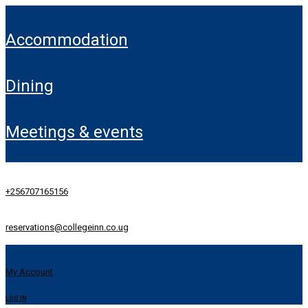
accommodation
dining
meetings & events
+256707165156
reservations@collegeinn.co.ug
My Account
LOG IN