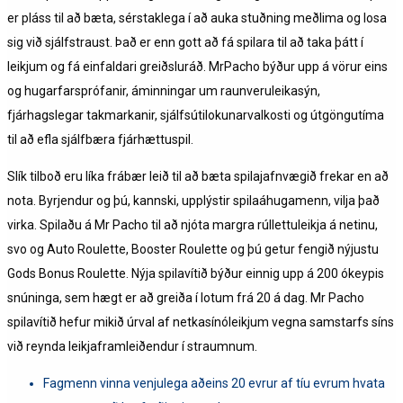
er pláss til að bæta, sérstaklega í að auka stuðning meðlima og losa
sig við sjálfstraust. Það er enn gott að fá spilara til að taka þátt í
leikjum og fá einfaldari greiðsluráð. MrPacho býður upp á vörur eins
og hugarfarsprófanir, áminningar um raunveruleikasýn,
fjárhagslegar takmarkanir, sjálfsútilokunarvalkosti og útgöngutíma
til að efla sjálfbæra fjárhættuspil.
Slík tilboð eru líka frábær leið til að bæta spilajafnvægið frekar en að
nota. Byrjendur og þú, kannski, upplýstir spilaáhugamenn, vilja það
virka. Spilaðu á Mr Pacho til að njóta margra rúllettuleikja á netinu,
svo og Auto Roulette, Booster Roulette og þú getur fengið nýjustu
Gods Bonus Roulette. Nýja spilavítið býður einnig upp á 200 ókeypis
snúninga, sem hægt er að greiða í lotum frá 20 á dag. Mr Pacho
spilavítið hefur mikið úrval af netkasínóleikjum vegna samstarfs síns
við reynda leikjaframleiðendur í straumnum.
Fagmenn vinna venjulega aðeins 20 evrur af tíu evrum hvata