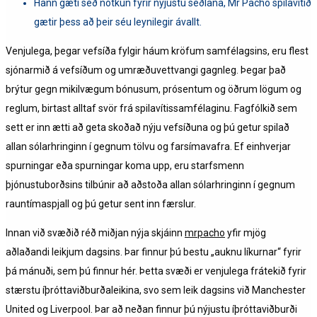
Hann gæti séð notkun fyrir nýjustu seðlana, Mr Pacho spilavítið
gætir þess að þeir séu leynilegir ávallt.
Venjulega, þegar vefsíða fylgir háum kröfum samfélagsins, eru flest
sjónarmið á vefsíðum og umræðuvettvangi gagnleg. Þegar það
brýtur gegn mikilvægum bónusum, prósentum og öðrum lögum og
reglum, birtast alltaf svör frá spilavítissamfélaginu. Fagfólkið sem
sett er inn ætti að geta skoðað nýju vefsíðuna og þú getur spilað
allan sólarhringinn í gegnum tölvu og farsímavafra. Ef einhverjar
spurningar eða spurningar koma upp, eru starfsmenn
þjónustuborðsins tilbúnir að aðstoða allan sólarhringinn í gegnum
rauntímaspjall og þú getur sent inn færslur.
Innan við svæðið réð miðjan nýja skjáinn
mrpacho
yfir mjög
aðlaðandi leikjum dagsins. Þar finnur þú bestu „auknu líkurnar“ fyrir
þá mánuði, sem þú finnur hér. Þetta svæði er venjulega frátekið fyrir
stærstu íþróttaviðburðaleikina, svo sem leik dagsins við Manchester
United og Liverpool. Þar að neðan finnur þú nýjustu íþróttaviðburði