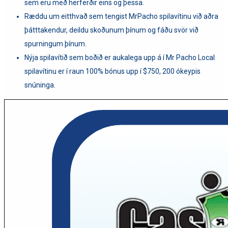
sem eru með herferðir eins og þessa.
Ræddu um eitthvað sem tengist MrPacho spilavítinu við aðra
þátttakendur, deildu skoðunum þínum og fáðu svör við
spurningum þínum.
Nýja spilavítið sem boðið er aukalega upp á í Mr Pacho Local
spilavítinu er í raun 100% bónus upp í $750, 200 ókeypis
snúninga.