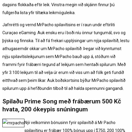
dagsins flokkaða eftir leik. Vinstra megin við skjáinn finnur þú
fullgerða lista yfir tiltæka leikmöguleika.
Jafnrétti og vernd MrPacho spilavítisins er í raun undir eftirliti
Curaçao eGaming. Auk ensku eru í boði níu önnur tungumál, svo og
þýska og finnska. Til að fá frekari upplýsingar um nýja spilavítið, lestu
athugasemdir okkar um MrPacho spilavítið. Þegar við kynntumst
nýju spilavítisleikjunum sem MrPacho bauð upp á, stóðum við
frammi fyrir frábærri tegund af leikjum sem hentaði spilurum. Með
yfir 3.100 leikjum til að velja úr erum við viss um að fólk geti fundið
eitthvað sem þeim líkar. Auk boðskortsins býður MrPacho spilavítið
spilurum upp á hefðbundin tilboð til að halda spennunni gangandi.
Spilaðu Prime Song með frábærum 500 Kč
hvata, 200 ókeypis snúningum
Nýi velkominn bónusinn fyrir spilavítið á Mr Pacho
spilavítinu er frábær 100% bónus upp í $750, 200 100%