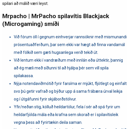
spilari að málið væri leyst.
Mrpacho | MrPacho spilavítis Blackjack
(Microgaming) smíði
Við fórum öll í gegnum einhverjar rannsóknir með mismunandi
prósentuaðferðum, þar sem ekki var hægt að finna vandamál
með fólkið sem gæti hugsanlega verið tekið út.
Við lentum ekki í vandræðum með innlán eða úttektir, þannig
að ég mæli með síðunni til að hjálpa þér sem vill spila
spilakassa.
Nýja notendaviðmótið fyrir farsíma er mjúkt, fljótlegt og einfalt
svo þú getir vafrað og býður upp á sama frábæra úrval leikja
og í útgáfunni fyrir skjáborðstölvur.
Yfir/neðan stig, kölluð heildartölur, fela í sér að spá fyrir um
heildarfjölda mála eða krafna sem skorað er í spilavítisleik
vegna þess að fyrirtækin deila saman.