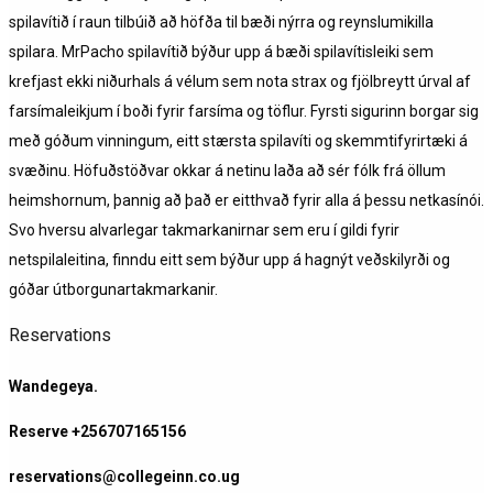
spilavítið í raun tilbúið að höfða til bæði nýrra og reynslumikilla
spilara. MrPacho spilavítið býður upp á bæði spilavítisleiki sem
krefjast ekki niðurhals á vélum sem nota strax og fjölbreytt úrval af
farsímaleikjum í boði fyrir farsíma og töflur. Fyrsti sigurinn borgar sig
með góðum vinningum, eitt stærsta spilavíti og skemmtifyrirtæki á
svæðinu. Höfuðstöðvar okkar á netinu laða að sér fólk frá öllum
heimshornum, þannig að það er eitthvað fyrir alla á þessu netkasínói.
Svo hversu alvarlegar takmarkanirnar sem eru í gildi fyrir
netspilaleitina, finndu eitt sem býður upp á hagnýt veðskilyrði og
góðar útborgunartakmarkanir.
Reservations
Wandegeya.
Reserve +256707165156
reservations@collegeinn.co.ug