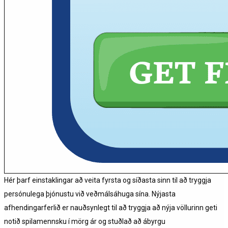
Hér þarf einstaklingar að veita fyrsta og síðasta sinn til að tryggja
persónulega þjónustu við veðmálsáhuga sína. Nýjasta
afhendingarferlið er nauðsynlegt til að tryggja að nýja völlurinn geti
notið spilamennsku í mörg ár og stuðlað að ábyrgu