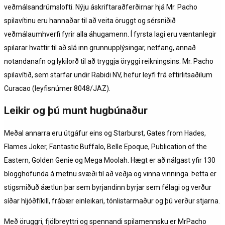
veðmálsandrúmslofti. Nýju áskriftaraðferðirnar hjá Mr. Pacho
spilavítinu eru hannaðar til að veita öruggt og sérsniðið
veðmálaumhverfi fyrir alla áhugamenn. Í fyrsta lagi eru væntanlegir
spilarar hvattir til að slá inn grunnupplýsingar, netfang, annað
notandanafn og lykilorð til að tryggja öryggi reikningsins. Mr. Pacho
spilavítið, sem starfar undir Rabidi NV, hefur leyfi frá eftirlitsaðilum
Curacao (leyfisnúmer 8048/JAZ).
Leikir og þú munt hugbúnaður
Meðal annarra eru útgáfur eins og Starburst, Gates from Hades,
Flames Joker, Fantastic Buffalo, Belle Epoque, Publication of the
Eastern, Golden Genie og Mega Moolah. Hægt er að nálgast yfir 130
blogghöfunda á metnu svæði til að veðja og vinna vinninga. Þetta er
stigsmiðuð áætlun þar sem byrjandinn byrjar sem félagi og verður
síðar hljóðfíkill, frábær einleikari, tónlistarmaður og þú verður stjarna.
Með öruggri, fjölbreyttri og spennandi spilamennsku er MrPacho