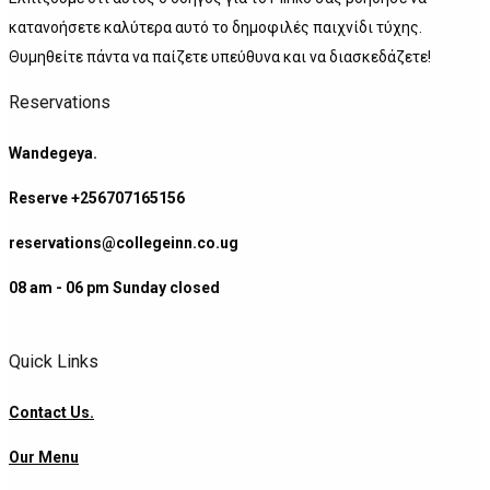
κατανοήσετε καλύτερα αυτό το δημοφιλές παιχνίδι τύχης.
Θυμηθείτε πάντα να παίζετε υπεύθυνα και να διασκεδάζετε!
Reservations
Wandegeya.
Reserve +256707165156
reservations@collegeinn.co.ug
08 am - 06 pm Sunday closed
Quick Links
Contact Us.
Our Menu