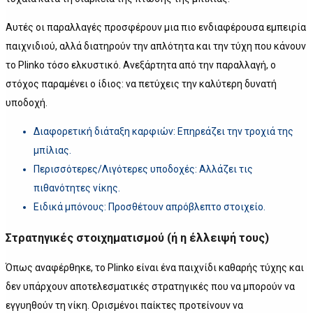
Αυτές οι παραλλαγές προσφέρουν μια πιο ενδιαφέρουσα εμπειρία
παιχνιδιού, αλλά διατηρούν την απλότητα και την τύχη που κάνουν
το Plinko τόσο ελκυστικό. Ανεξάρτητα από την παραλλαγή, ο
στόχος παραμένει ο ίδιος: να πετύχεις την καλύτερη δυνατή
υποδοχή.
Διαφορετική διάταξη καρφιών: Επηρεάζει την τροχιά της
μπίλιας.
Περισσότερες/Λιγότερες υποδοχές: Αλλάζει τις
πιθανότητες νίκης.
Ειδικά μπόνους: Προσθέτουν απρόβλεπτο στοιχείο.
Στρατηγικές στοιχηματισμού (ή η έλλειψή τους)
Όπως αναφέρθηκε, το Plinko είναι ένα παιχνίδι καθαρής τύχης και
δεν υπάρχουν αποτελεσματικές στρατηγικές που να μπορούν να
εγγυηθούν τη νίκη. Ορισμένοι παίκτες προτείνουν να