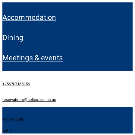
accommodation
dining
meetings & events
+256707165156
reservations@collegeinn.co.ug
My Account
LOG IN