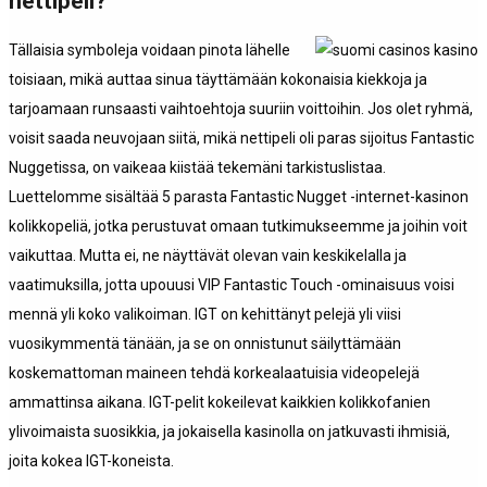
nettipeli?
Tällaisia ​​symboleja voidaan pinota lähelle
toisiaan, mikä auttaa sinua täyttämään kokonaisia ​​kiekkoja ja
tarjoamaan runsaasti vaihtoehtoja suuriin voittoihin. Jos olet ryhmä,
voisit saada neuvojaan siitä, mikä nettipeli oli paras sijoitus Fantastic
Nuggetissa, on vaikeaa kiistää tekemäni tarkistuslistaa.
Luettelomme sisältää 5 parasta Fantastic Nugget -internet-kasinon
kolikkopeliä, jotka perustuvat omaan tutkimukseemme ja joihin voit
vaikuttaa. Mutta ei, ne näyttävät olevan vain keskikelalla ja
vaatimuksilla, jotta upouusi VIP Fantastic Touch -ominaisuus voisi
mennä yli koko valikoiman. IGT on kehittänyt pelejä yli viisi
vuosikymmentä tänään, ja se on onnistunut säilyttämään
koskemattoman maineen tehdä korkealaatuisia videopelejä
ammattinsa aikana. IGT-pelit kokeilevat kaikkien kolikkofanien
ylivoimaista suosikkia, ja jokaisella kasinolla on jatkuvasti ihmisiä,
joita kokea IGT-koneista.