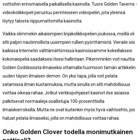
voittoihin erinomaisella paikallisella kasinolla. Tuore Golden Taverns -
videokolikkopeli perustuu perinteiseen videopeliin, jota yleensä
löytyy talosta riippumattomilta kasinolta.
Vaikka olimmekin aikaisimpien linjakolikkopelien joukossa, meillä oli
silti paljon nautinnollista uusimpien rullien pyörittämistä. Vieraile siis
kaikissa Internetin välttämättömissä kasinoissamme kokeillaksesi
kokonaispeliä saadaksesi itsesi hallintaan. Pikemminkin voit nauttia
Golden Goddessista ilmaiseksi ottamalla huomioon tämän artikkelin
uuden täysin ilmaisen demon. On yksi tapa, jolla voit pelata
satamissa ilman kustannuksia, mutta sinulla on silti mahdollisuus
voittaa oikeaa rahaa. Jotkut verkkopohjaiset kasinot itse asiassa
palkitsevat normaaleja osallistujia 100-prosenttisilla
ilmaiskierroksilla. Mutta ne ovat kuitenkin myös hyvä vaihtoehto, jos
haluat pelata ilmaiseksi, jolla on mahdollisuus voittaa rahaa.
Onko Golden Clover todella monimutkainen