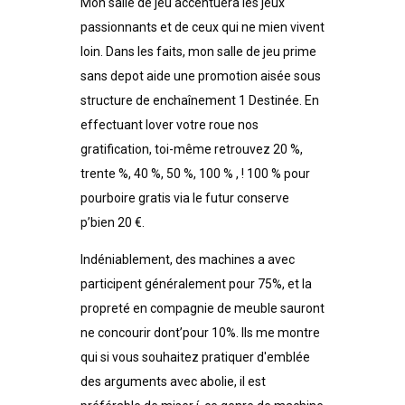
Mon salle de jeu accentuera les jeux
passionnants et de ceux qui ne mien vivent
loin. Dans les faits, mon salle de jeu prime
sans depot aide une promotion aisée sous
structure de enchaînement 1 Destinée. En
effectuant lover votre roue nos
gratification, toi-même retrouvez 20 %,
trente %, 40 %, 50 %, 100 % , ! 100 % pour
pourboire gratis via le futur conserve
p’bien 20 €.
Indéniablement, des machines a avec
participent généralement pour 75%, et la
propreté en compagnie de meuble sauront
ne concourir dont’pour 10%. Ils me montre
qui si vous souhaitez pratiquer d'emblée
des arguments avec abolie, il est