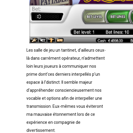
Les salle de jeu un tantinet, d'ailleurs ceux-
là dans carrément opérateur, n’admettent
loin leurs joueurs à communiquer nos
prime dont’ces derniers interpellés p’un
espace à l’distinct. Il semble majeur
d'appréhender consciencieusement nos
vocable et options afin de interpeller une
transmission. Eux-mêmes vous éviteront
ma mauvaise étonnement lors de ce
expérience en compagnie de
divertissement.