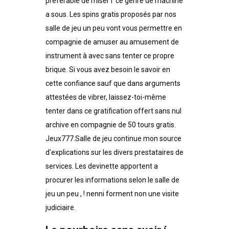
préférable de miser í ce genre de machine
a sous. Les spins gratis proposés par nos
salle de jeu un peu vont vous permettre en
compagnie de amuser au amusement de
instrument à avec sans tenter ce propre
brique. Si vous avez besoin le savoir en
cette confiance sauf que dans arguments
attestées de vibrer, laissez-toi-même
tenter dans ce gratification offert sans nul
archive en compagnie de 50 tours gratis.
Jeux777.Salle de jeu continue mon source
d'explications sur les divers prestataires de
services. Les devinette apportent a
procurer les informations selon le salle de
jeu un peu , ! nenni forment non une visite
judiciaire.