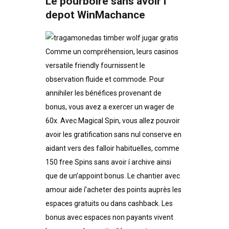
Le pourboire sans avoir í
depot WinMachance
Comme un compréhension, leurs casinos
versatile friendly fournissent le
observation fluide et commode. Pour
annihiler les bénéfices provenant de
bonus, vous avez a exercer un wager de
60x. Avec Magical Spin, vous allez pouvoir
avoir les gratification sans nul conserve en
aidant vers des falloir habituelles, comme
150 free Spins sans avoir í archive ainsi
que de un’appoint bonus. Le chantier avec
amour aide í’acheter des points auprès les
espaces gratuits ou dans cashback. Les
bonus avec espaces non payants vivent