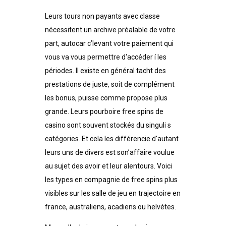
Leurs tours non payants avec classe
nécessitent un archive préalable de votre
part, autocar c’levant votre paiement qui
vous va vous permettre d'accéder í les
périodes. Il existe en général tacht des
prestations de juste, soit de complément
les bonus, puisse comme propose plus
grande. Leurs pourboire free spins de
casino sont souvent stockés du singuli s
catégories. Et cela les différencie d'autant
leurs uns de divers est son’affaire voulue
au sujet des avoir et leur alentours. Voici
les types en compagnie de free spins plus
visibles sur les salle de jeu en trajectoire en
france, australiens, acadiens ou helvètes.