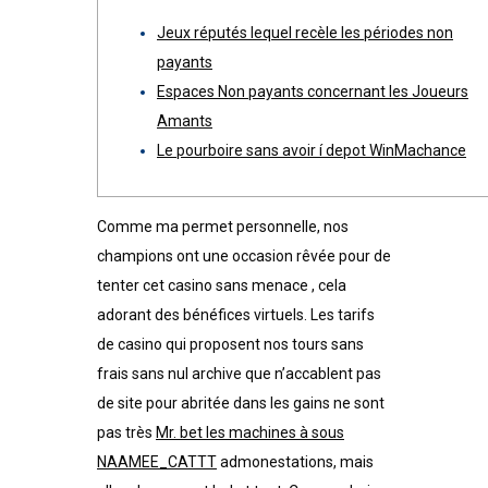
Jeux réputés lequel recèle les périodes non
payants
Espaces Non payants concernant les Joueurs
Amants
Le pourboire sans avoir í depot WinMachance
Comme ma permet personnelle, nos
champions ont une occasion rêvée pour de
tenter cet casino sans menace , cela
adorant des bénéfices virtuels. Les tarifs
de casino qui proposent nos tours sans
frais sans nul archive que n’accablent pas
de site pour abritée dans les gains ne sont
pas très
Mr. bet les machines à sous
NAAMEE_CATTT
admonestations, mais