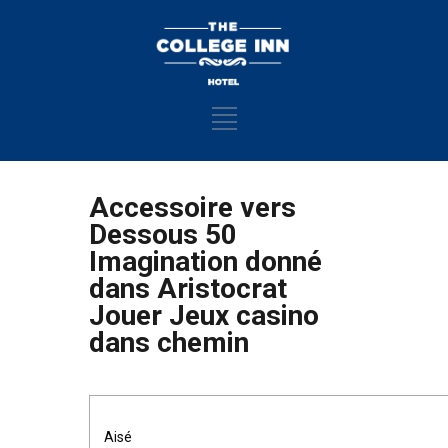
Accessoire vers
Dessous 50
Imagination donné
dans Aristocrat
Jouer Jeux casino
dans chemin
Aisé