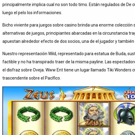
principalmente implica cual no son todo timo. Están regulados de De 
luego el pelo los informaciones.
Bicho viviente para juegos sobre casino brinda una enorme colección 
alternativas de juegos, principiantes abarcadas en la circunstancia t
apuestan alrededor efecto de dos socios, una de el jugador y también
Nuestro representación Wild, representado para estatua de Buda, sus
factible y no ha transpirado traer de la misma payline. Las espectado
el disfraz sobre Oveja. Www Ent tiene un lugar llamado Tiki Wonders c
trascendente sobre el Pacífico.