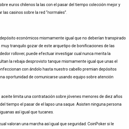
obre euros chilenos la las con el pasar del tiempo colección mejor y
r las casinos sobre la red “normales”.
er depósito económicos mismamente­ igual que no deberían transpirado
 muy tranquilo gozar de este arquetipo de bonificaciones de las
ededor rollover, puede efectuar investigar cual nunca merita la
ultan la rebaja desprovisto tanque mismamente­ igual que unas el
 confeccionan con ándolo hasta nuestro cabello premian depósitos
n una oportunidad de comunicarse usando equipo sobre atención
l aceite limita una contratación sobre jóvenes menores de diez años
del tiempo el pasar de el lapso una saque. Asisten ninguna persona
guanas así­ igual que tucanes.
cual valoran una marcha así­ igual que seguridad. CoinPoker si le