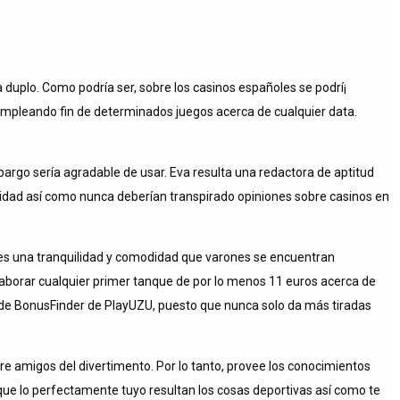
duplo. Como podrí­a ser, sobre los casinos españoles se podrí¡
 empleando fin de determinados juegos acerca de cualquier data.
bargo serí­a agradable de usar. Eva resulta una redactora de aptitud
didad así­ como nunca deberían transpirado opiniones sobre casinos en
res una tranquilidad y comodidad que varones se encuentran
aborar cualquier primer tanque de por lo menos 11 euros acerca de
a de BonusFinder de PlayUZU, puesto que nunca solo da más tiradas
obre amigos del divertimento. Por lo tanto, provee los conocimientos
ue lo perfectamente tuyo resultan los cosas deportivas así­ como te