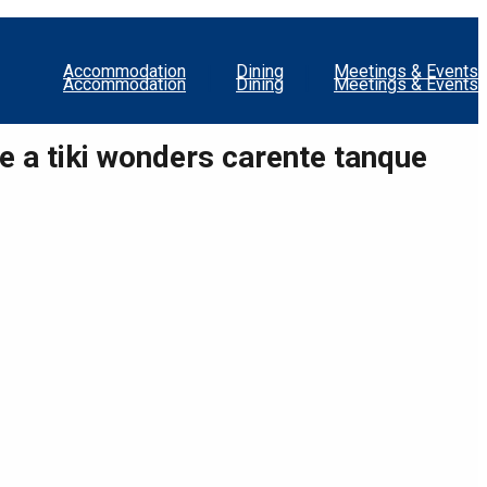
Accommodation
Dining
Meetings & Events
Accommodation
Dining
Meetings & Events
e a tiki wonders carente tanque