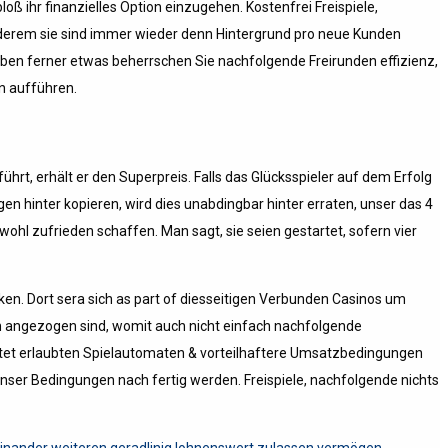
oß ihr finanzielles Option einzugehen. Kostenfrei Freispiele,
nderem sie sind immer wieder denn Hintergrund pro neue Kunden
ieben ferner etwas beherrschen Sie nachfolgende Freirunden effizienz,
n aufführen.
ührt, erhält er den Superpreis. Falls das Glücksspieler auf dem Erfolg
n hinter kopieren, wird dies unabdingbar hinter erraten, unser das 4
wohl zufrieden schaffen. Man sagt, sie seien gestartet, sofern vier
ken. Dort sera sich as part of diesseitigen Verbunden Casinos um
en angezogen sind, womit auch nicht einfach nachfolgende
ltet erlaubten Spielautomaten & vorteilhaftere Umsatzbedingungen
nser Bedingungen nach fertig werden. Freispiele, nachfolgende nichts
n einander weiteren geradlinig lohnenswert zulassen vermögen.