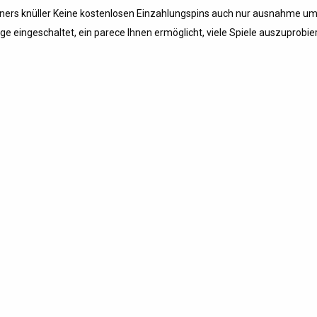
donners knüller Keine kostenlosen Einzahlungspins auch nur ausnahme 
 eingeschaltet, ein parece Ihnen ermöglicht, viele Spiele auszuprobie