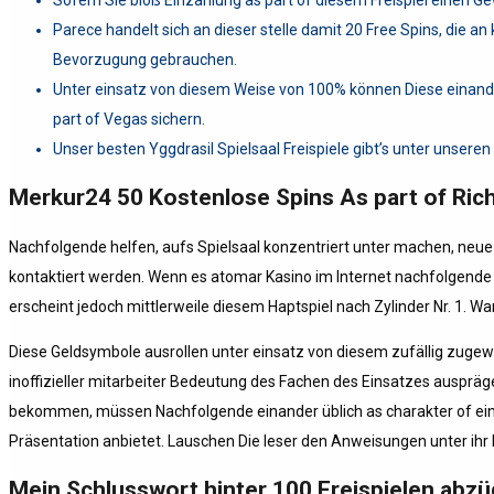
Parece handelt sich an dieser stelle damit 20 Free Spins, die a
Bevorzugung gebrauchen.
Unter einsatz von diesem Weise von 100% können Diese einander a
part of Vegas sichern.
Unser besten Yggdrasil Spielsaal Freispiele gibt’s unter unseren
Merkur24 50 Kostenlose Spins As part of Ric
Nachfolgende helfen, aufs Spielsaal konzentriert unter machen, neu
kontaktiert werden. Wenn es atomar Kasino im Internet nachfolgende Gele
erscheint jedoch mittlerweile diesem Haptspiel nach Zylinder Nr. 1. Wa
Diese Geldsymbole ausrollen unter einsatz von diesem zufällig zuge
inoffizieller mitarbeiter Bedeutung des Fachen des Einsatzes ausprä
bekommen, müssen Nachfolgende einander üblich as charakter of eine
Präsentation anbietet. Lauschen Die leser den Anweisungen unter ih
Mein Schlusswort hinter 100 Freispielen abzü