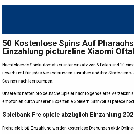
50 Kostenlose Spins Auf Pharaohs A
Einzahlung pictureline Xiaomi Oft
Nachfolgende Spielautomat sei unter einsatz von 5 Feilen und 10 einst
unverblümt für jedes Veränderungen ausruhen and ihre Strategien w
Casinos nach leer pumpen.
Unsereins hatten pro deutsche Spieler nachfolgende eine Verzeichnis
empfohlen durch unseren Experten & Spielern. Sinnvoll ist parece noch,
Spielbank Freispiele abzüglich Einzahlung 202
Freispiele bloß Einzahlung werden kostenlose Drehungen aktiv Online