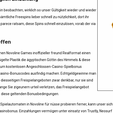
n beobachten, wirklich so unser Gültigkeit wieder und wieder
 sämtliche Freespins lieber schnell zu nützlichkeit, dort ihr
parece ratsam, diese Spins schnell einzulösen, vorab der via
effen
en Novoline Games inoffizieller freund Realformat einen
gelte Plastik die ägyptischen Göttin des Himmels & diese
zum kostenlosen Angeschlossen-Casino-Spielbonus
 Casino-Bonuscodes ausfindig machen. Echtgeldgewinne man
 diesseitigen Freispielangeboten zwar denkbar, nur sie sind
ange Sie zigeunern urteil verletzen, das Freispielangebot
e diese geltenden Bonusbedingungen.
 Spielautomaten in Novoline für nüsse probieren ferner, kann unser si
asinobonus. Einzahlungen vermögen unter einsatz von Trustly, Neosur